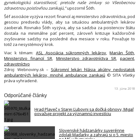
gynekologickú starostlivosť, pretože naše zmluvy so Všeobecnou
zdravotnou poisťovňou zanikajú,“
upozornil Šóth.
Šéf asociácie vyzýva rezort financií aj ministerstvo zdravotníctva, pod
gesciou predsedu vlády, aby sa situáciou ambulantných lekárov
zaoberali. Rovnako Šóth vyzýva, aby sa sadzba za poistencov štátu
dostala na minimálne päť percent, zároveň kritizuje každoročné
zvyšovanie sadzby na posledné dva mesiace v roku. Považuje to
totiž za nesystémový krok.
Viac k témam:
ASL Asociácia súkromných lekárov
,
Marián Šóth
,
Ministerstvo financií SR
,
Ministerstvo zdravotníctva SR
,
pacient
,
zdravotníctvo
Zdroj: Webnoviny.sk –
Súkromní lekári hlásia akútny nedostatok
ambulantných lekárov, mnohé ambulancie zanikajú
© SITA Všetky
práva vyhradené.
13. júna 2018
Odporúčané články
Hrad Plaveč v Starej Ľubovni sa dočká obnovy, Migaľ
považuje projekt za významnú investíciu
Slovenské hádzanárky suverénne
zdolali Maďarky a zahrajú si o 5. miesto