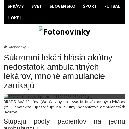
SPRÁVY
SVET
SLOVENSKO
ŠPORT
FUTBAL
HOKEJ
Fotonovinky
Súkromní lekári hlásia akútny
nedostatok ambulantných
lekárov, mnohé ambulancie
zanikajú
BRATISLAVA 13. júna (WebNoviny.sk) – Asociácia súkromných lekárov
(ASL) opätovne upozorňuje na akútny nedostatok ambulantných
lekárov.
Stúpajú počty pacientov na jednu
ambulanciu