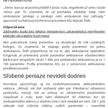
„Tento stav sa skutočne priblížil k bodu nula, respektíve už sme v bode
mínus päť. To znamená, že už prichádza obdobie, kedy nám
ambulancie zanikajú a zanikajú nám ambulancie bez náhrady,“
upozornil na tlačovej konferencii prezident ASL Marián Šóth.
Odporúčame:
Záchranky budú bez lekára, ministerstvo zdravotníctva nevyhovelo
petíciám obyvateľov troch miest
Ako pokračoval, karty pacientov sa dostávajú do rúk ostatných
kolegov, čo znamená, že stúpajú počty pacientov na jednu
ambulanciu. Šóth pripomenul, že na to, aby ambulancie optimálne
fungovali, je primeraný počet pacientov ambulancie všeobecného
lekára pre dospelých okolo 1 600, pre pediatrickú ambulanciu je to 1
100 pacientov. Podľa prezidenta ASL sú v súčasnosti ambulancie
predimenzované.
Sľúbené peniaze nevideli dodnes
Asociácia upozorňuje aj na nedofinancovanie ambulantného
sektora.
„Minulý rok bol ozdravný plán pre Všeobecnú zdravotnú
poisťovňu, minulý rok sa zmluvy so zdravotnými poisťovňami
navyšovali o nulu, bolo nám sľúbených 50 miliónov eur do
ambulantného sektoru a dodnes sme z nich nevideli ani cent. Od 1. júla
nebude mať trištvrte milióna našich pacientiek – mamičiek