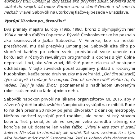
európsky titul. Obhájiť je vždy ťažšie ako prvýkrát získať. Štvoráka som
skákal do svojich 44 rokov. Potom som si zlomil členok a už som to
nechal
,“ vravel Sabovčík na utorkovej tlačovej besede v Bratislave.
Vystúpi 30 rokov po „štvoráku“
Dva primáty majstra Európy (1985, 1986), bronz z olympijských hier
1984 a mnoho ďalších úspechov. Bývalé Československo ho poznalo
ako usmievavého Jožka Sabovčíka. V Amerike, kde sa neskôr
presťahoval, mu dali prezývku Jumping Joe. Sabovčík ešte dlho po
skončení kariéry po celom svete predvádzal svoje umenie na
korčuliach v rôznych revuálnych programoch a dodnes s tým úplne
neprestal. Hoci, ako sám vraví, dôležité partie tela mu už postupne
odchádzajú. V tejto súvislosti použil zaujímavý príklad s rockovými
hudobníkmi, keďže tento druh muziky má veľmi rád. „
Oni čím sú starší,
tým sú lepší. U mňa je to naopak. Telo už nechce robiť všetko to, čo
vedelo. Taký je však život,
“ poznamenal s nadhľadom utvoreným
rokmi skúseností na ľade aj mimo neho.
Sabovčík napokon privolil na lákanie organizátorov ME 2016, aby v
záverečný deň bratislavského šampionátu vystúpil na exhibícii. Bude
to na deň presne 30 rokov po jeho „štvoráku“ z dánskej metropoly.
Niežeby nechcel vystúpiť pred rodákmi, ale nebol si istý stavom
kolena. Tiež priznal, že ak vo svojom veku zanedbá tréning, do
kondície sa už dostane len veľmi ťažko. „
Vlani v lete som si zranil
koleno. Nie však to chronické, ale druhé. Tak som zvažoval, čo s tým
ešte budem môcť robiť. Samozrejme, keď sa koleno dalo dohromady,