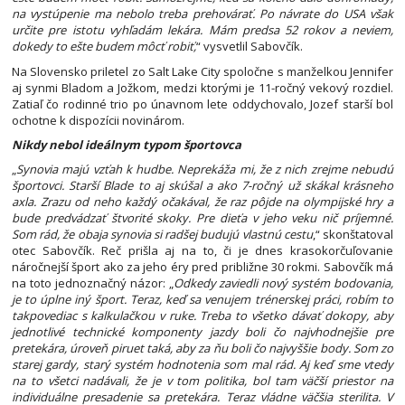
na vystúpenie ma nebolo treba prehovárať. Po návrate do USA však
určite pre istotu vyhľadám lekára. Mám predsa 52 rokov a neviem,
dokedy to ešte budem môcť robiť,
“ vysvetlil Sabovčík.
Na Slovensko priletel zo Salt Lake City spoločne s manželkou Jennifer
aj synmi Bladom a Jožkom, medzi ktorými je 11-ročný vekový rozdiel.
Zatiaľ čo rodinné trio po únavnom lete oddychovalo, Jozef starší bol
ochotne k dispozícii novinárom.
Nikdy nebol ideálnym typom športovca
„
Synovia majú vzťah k hudbe. Neprekáža mi, že z nich zrejme nebudú
športovci. Starší Blade to aj skúšal a ako 7-ročný už skákal krásneho
axla. Zrazu od neho každý očakával, že raz pôjde na olympijské hry a
bude predvádzať štvorité skoky. Pre dieťa v jeho veku nič príjemné.
Som rád, že obaja synovia si radšej budujú vlastnú cestu
,“ skonštatoval
otec Sabovčík. Reč prišla aj na to, či je dnes krasokorčuľovanie
náročnejší šport ako za jeho éry pred približne 30 rokmi. Sabovčík má
na toto jednoznačný názor: „
Odkedy zaviedli nový systém bodovania,
je to úplne iný šport. Teraz, keď sa venujem trénerskej práci, robím to
takpovediac s kalkulačkou v ruke. Treba to všetko dávať dokopy, aby
jednotlivé technické komponenty jazdy boli čo najvhodnejšie pre
pretekára, úroveň piruet taká, aby za ňu boli čo najvyššie body. Som zo
starej gardy, starý systém hodnotenia som mal rád. Aj keď sme vtedy
na to všetci nadávali, že je v tom politika, bol tam väčší priestor na
individuálne presadenie sa pretekára. Teraz vládne väčšia sterilita. V