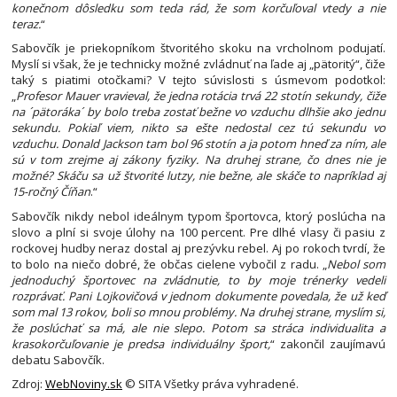
konečnom dôsledku som teda rád, že som korčuľoval vtedy a nie
teraz.
“
Sabovčík je priekopníkom štvoritého skoku na vrcholnom podujatí.
Myslí si však, že je technicky možné zvládnuť na ľade aj „pätoritý“, čiže
taký s piatimi otočkami? V tejto súvislosti s úsmevom podotkol:
„
Profesor Mauer vravieval, že jedna rotácia trvá 22 stotín sekundy, čiže
na ´pätoráka´ by bolo treba zostať bežne vo vzduchu dlhšie ako jednu
sekundu. Pokiaľ viem, nikto sa ešte nedostal cez tú sekundu vo
vzduchu. Donald Jackson tam bol 96 stotín a ja potom hneď za ním, ale
sú v tom zrejme aj zákony fyziky. Na druhej strane, čo dnes nie je
možné? Skáču sa už štvorité lutzy, nie bežne, ale skáče to napríklad aj
15-ročný Číňan
.“
Sabovčík nikdy nebol ideálnym typom športovca, ktorý poslúcha na
slovo a plní si svoje úlohy na 100 percent. Pre dlhé vlasy či pasiu z
rockovej hudby neraz dostal aj prezývku rebel. Aj po rokoch tvrdí, že
to bolo na niečo dobré, že občas cielene vybočil z radu. „
Nebol som
jednoduchý športovec na zvládnutie, to by moje trénerky vedeli
rozprávať. Pani Lojkovičová v jednom dokumente povedala, že už keď
som mal 13 rokov, boli so mnou problémy. Na druhej strane, myslím si,
že poslúchať sa má, ale nie slepo. Potom sa stráca individualita a
krasokorčuľovanie je predsa individuálny šport,
“ zakončil zaujímavú
debatu Sabovčík.
Zdroj:
WebNoviny.sk
© SITA Všetky práva vyhradené.