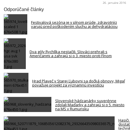
26. januára 2016
Odporúčané články
Festivalová sezóna je v plnom prúde, zdravotníci
varujú pred poškodením sluchu aj dehydratáciou
Dva góly Rychlíka nestačili. Slováci prehrali s
Američanmi a zahrajú si o 3. miesto proti Fínom
Hrad Plaveč v Starej Ľubovni sa dočká obnovy, Migaľ
považuje projekt za významnú investíciu
Slovenské hádzanárky suverénne
zdolali Maďarky a zahrajú si o 5. miesto
na MS v Rumunsku
Hasiči
dosta
techni