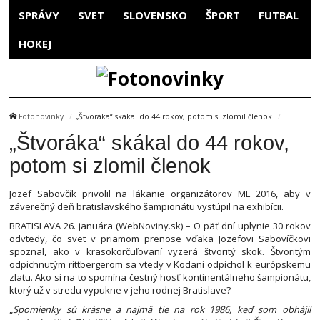
SPRÁVY
SVET
SLOVENSKO
ŠPORT
FUTBAL
HOKEJ
Fotonovinky
„Štvoráka“ skákal do 44 rokov, potom si zlomil členok
„Štvoráka“ skákal do 44 rokov,
potom si zlomil členok
Jozef Sabovčík privolil na lákanie organizátorov ME 2016, aby v
záverečný deň bratislavského šampionátu vystúpil na exhibícii.
BRATISLAVA 26. januára (WebNoviny.sk) – O päť dní uplynie 30 rokov
odvtedy, čo svet v priamom prenose vďaka Jozefovi Sabovíčkovi
spoznal, ako v krasokorčuľovaní vyzerá štvoritý skok. Štvoritým
odpichnutým rittbergerom sa vtedy v Kodani odpichol k európskemu
zlatu. Ako si na to spomína čestný hosť kontinentálneho šampionátu,
ktorý už v stredu vypukne v jeho rodnej Bratislave?
„
Spomienky sú krásne a najmä tie na rok 1986, keď som obhájil