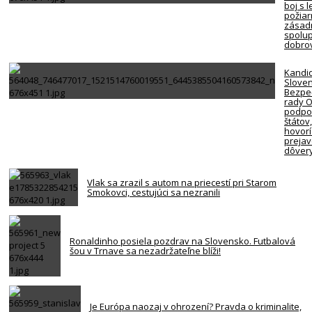
boj s 
požiar
zásadn
spolup
dobro
Kandi
Slove
Bezpe
rady 
podpor
štátov
hovorí
preja
dôver
Vlak sa zrazil s autom na priecestí pri Starom
Smokovci, cestujúci sa nezranili
Ronaldinho posiela pozdrav na Slovensko. Futbalová
šou v Trnave sa nezadržateľne blíži!
Je Európa naozaj v ohrození? Pravda o kriminalite,