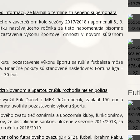
od informácií, že klamal o termíne zrušeného superpohára
rého v záverečnom kole sezóny 2017/2018 napomenuli 5., 9.
atku nastávajúceho ročníka za tieto napomenutia písomne
ozastavenia výkonu športovej činnosti v novom súťažnom
okutu, pozastavenie výkonu športu sa ruší a futbalista môže
a. Finančné pokuty sú stanovené nasledovne: Fortuna liga –
 – 30 eur.
 Slovanom a Spartou zrušili, rozhodla nielen polícia
Fut
využil Erik Daniel z MFK Ružomberok, zaplatil 150 eur a
Čebraťa uvoľnila pozastavenie výkonu športu.
lového zväzu tiež oznámila a upozornila kluby, funkcionárov,
ov, že disciplinárne sankcie, uložené v sezóne 2017/2018, sa
o ročníka 2018/2019.
lovenského futbalového zväzu (DK SFZ)
,
futbal
,
Ibrahim Rabiu
,