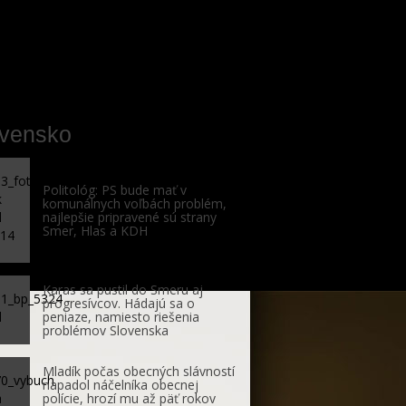
ovensko
Politológ: PS bude mať v
komunálnych voľbách problém,
najlepšie pripravené sú strany
Smer, Hlas a KDH
Karas sa pustil do Smeru aj
progresívcov. Hádajú sa o
peniaze, namiesto riešenia
problémov Slovenska
Mladík počas obecných slávností
napadol náčelníka obecnej
polície, hrozí mu až päť rokov