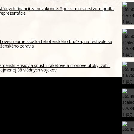
štátnych financií za nezákonné. Spor s ministerstvom podľa
reprezentácie
Lovestreame skúška tehotenského bruška, na festivale sa
 ženského zdravia
emenskí Húsíovia spustili raketové a dronové útoky, zabili
ajmenej 38 vládnych vojakov
ohrozil susedom, že „zhasne celý Perzský záliv“, pripravil
m cieľov
ada zachovanie Múzea rusínskej kultúry, podporili ju
inštitúcie