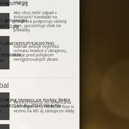
väzenia
Ako chcú riešiť odpad v
Košiciach? Kandidáti na
primátora podporujú vážený
zber, upozorňujú však na
prekážky
Kaliňák avizuje vojenskú
ochranu hranice s Ukrajinou,
varuje pred pohybom
neregistrovaných zbraní
bal
Česi ich nechcú, no Američania
áno. Argumenty tvrdili, že Rusi si
vezmú na MS aj zástupcov vlády