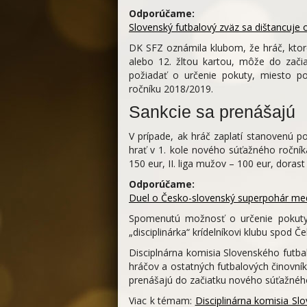
Odporúčame:
Slovenský futbalový zväz sa dištancuje 
DK SFZ oznámila klubom, že hráč, kto
alebo 12. žltou kartou, môže do zači
požiadať o určenie pokuty, miesto p
ročníku 2018/2019.
Sankcie sa prenášajú
V prípade, ak hráč zaplatí stanovenú p
hrať v 1. kole nového súťažného ročník
150 eur, II. liga mužov – 100 eur, dorast
Odporúčame:
Duel o Česko-slovenský superpohár medzi
Spomenutú možnosť o určenie pokuty 
„disciplinárka“ krídelníkovi klubu spod 
Disciplnárna komisia Slovenského futba
hráčov a ostatných futbalových činovník
prenášajú do začiatku nového súťažnéh
Viac k témam:
Disciplinárna komisia S