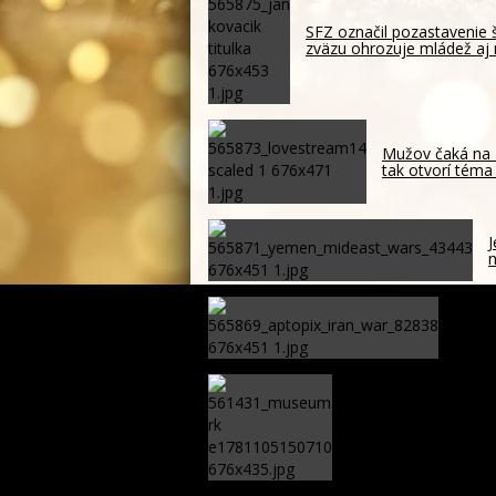
SFZ označil pozastavenie 
zväzu ohrozuje mládež aj 
Mužov čaká na 
tak otvorí téma
J
n
Irán p
zozna
Rusínska komunita ži
primátori aj odborné 