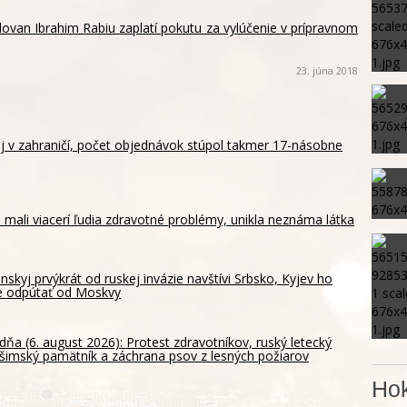
lovan Ibrahim Rabiu zaplatí pokutu za vylúčenie v prípravnom
23. júna 2018
aj v zahraničí, počet objednávok stúpol takmer 17-násobne
 mali viacerí ľudia zdravotné problémy, unikla neznáma látka
nskyj prvýkrát od ruskej invázie navštívi Srbsko, Kyjev ho
e odpútať od Moskvy
dňa (6. august 2026): Protest zdravotníkov, ruský letecký
ošimský pamätník a záchrana psov z lesných požiarov
Hok