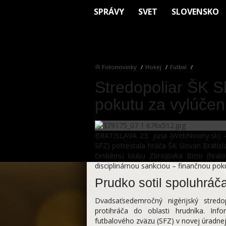
SPRÁVY
SVET
SLOVENSKO
Fotonovinky
Hokej
Futbal
Stredopoliar ŠK S
pokutu za vylúčen
BRATISLAVA 23. júna (WebNoviny.sk) –
SFZ) potrestala hráča ŠK Slovan Bratisl
českému klubu Zbrojovka Brno (hralo 
disciplinárnou sankciou – finančnou pok
Prudko sotil spoluhráč
Dvadsaťsedemročný nigérijský stred
protihráča do oblasti hrudníka. Inf
futbalového zväzu (SFZ) v novej úradnej