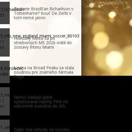
Zostane Brazílčan Richarlison v
Tottenhame? Kouč De Zerbi v
tom nemá jasno
Hviezdny Messi sa po
strieborných MS 2026 vrátil do
zostavy Interu Miami
Lavína na Broad Peaku sa stala
osudnou pre známeho Nirmala
Purju
Nemci žiadajú úplné
vyšetrovanie návrhu FIFA na
súkromné investície do MS
Ogier mal nehodu vo vysokej