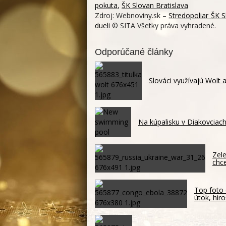
pokuta
,
ŠK Slovan Bratislava
Zdroj: Webnoviny.sk –
Stredopoliar ŠK S
dueli
© SITA Všetky práva vyhradené.
Odporúčané články
Slováci využívajú Wolt 
Na kúpalisku v Diakovciach
Zele
chc
Top foto 
útok, hir