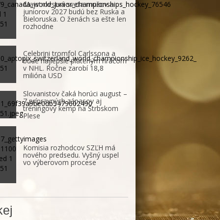
Majstrovstvá sveta mužov a
juniorov 2027 budú bez Ruska a
Bieloruska. O ženách sa ešte len
rozhodne
Celebrini tromfol Carlssona a
bude najlepšie plateným hráčom
v NHL. Ročne zarobí 18,8
milióna USD
Slovanistov čaká horúci august –
7 prípravných zápasov aj
tréningový kemp na Štrbskom
Plese
Komisia rozhodcov SZĽH má
nového predsedu. Vyšný uspel
vo výberovom procese
ej