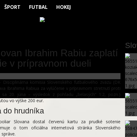
ŠPORT
FUTBAL
HOKEJ
Sl
lovan Ibrahim Rabiu zaplatí
ie v prípravnom dueli
 Disciplinárna komisia Slovenského futbalového zväzu (DK
ava Ibrahima Rabiua za vylúčenie v prípravnom stretnutí proti
sa 20. júna – výsledok z pohľadu „belasých“ 1:2, pozn.)
utou vo výške 200 eur.
a do hrudníka
opoliar Slovana dostal červenú kartu za prudké sotenie
ormuje o tom oficiálna internetová stránka Slovenského
 správe.