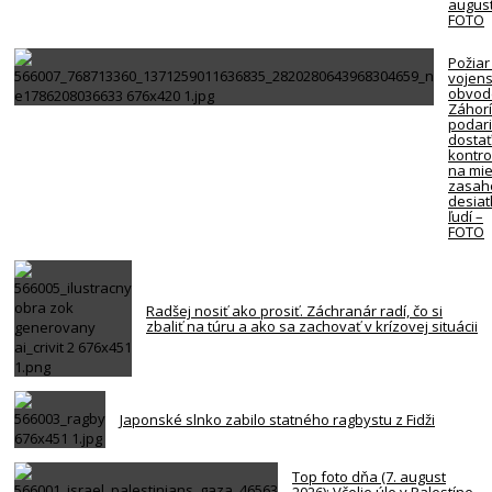
august
FOTO
Požiar
vojen
obvod
Záhorí
podari
dosta
kontro
na mie
zasah
desiat
ľudí –
FOTO
Radšej nosiť ako prosiť. Záchranár radí, čo si
zbaliť na túru a ako sa zachovať v krízovej situácii
Japonské slnko zabilo statného ragbystu z Fidži
Top foto dňa (7. august