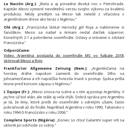
La Nación (Arg.):
„Biela a aj poriadne divoká noc v Petrohrade.
Kapitán Messi vymenil neviditeľnú verziu svojho výkonu za kvalitnú
produkciu. Nikdy predtým sa Messi tak netešil z víťazstva v
argentínskom drese ako teraz s Nigériou.“
Olé (Arg.):
„Francúzska láska! Heroický gól Roja a naklonenie si
fanúšikov. Messi sa našiel a Armani nedal darček súperovi.
Konečných 2:1 a potvrdenie osemfinále. Oslavy a snívanie o zdolaní
Francúzska.“
Odporúčame:
Video: Argentína postúpila do osemfinále MS vo futbale 2018,
skórovali Messi a Rojo
Frankfurter Allgemeine Zeitung (Nem.):
„Argentínčania na
horskej dráhe napokon zamierili do osemfinále. Dlho sa
Juhoameričania a ich najväčšia hviezda triasli o postup. Spása prišla
tesne pred koncom zápasu s Nigériou.“
L´Equipe (Fr.):
„Messi znova na scéne a s ním aj postup Argentíny. V
jej hre už bol elán, ale stále aj veľa chýb. Dobrá správa pre Argentínu
je tá, že tímy, ktoré prešli do osemfinále s odretými ušami, často
pokračovali až do finále. Napríklad Argentína v roku 1990, Taliansko v
roku 1994 či Francúzsko v roku 2006.“
Complete Sports (Nigéria):
„Koniec so cťou! Galantní super orli sa
uklonili pri odchode zo scény.“