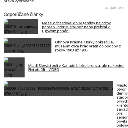
práva vyhradené.
27. júna 2018
Odporúčané články
Messi odcestoval do Argentíny na otcov
pohreb. Inter Miami bez neho prehral v
Ligovom pohári
Obnova Krásnej Hôrky pokračuje,
múzeum chce hrad vrátiť do podoby z
rokov 1903 až 1905
Mladí Slováci boli v Kanade blízko bronzu, ale nakoniec
Fíni otočili – VIDEO
Mesto
otvori
denný
stacio
prvýc
klient
zariad
pre
senio
privíta
polovi