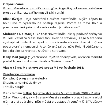
Odporúčame:
Video: Maradona po víťaznom góle Argentíny ukazoval vztýčené
prostredníky, ratovať ho museli záchranári
Blick (Švaj.):
„Rojo zachránil Gaučom osemfinále. Akýže zápas to
bol? Dlho to vyzeralo na postup Nigérie. Potom sa zjavil Rojo a
presne namieril priamo do srdca udatných Afričanov.“
Slobodna Dalmacija (Chor.):
Návrat kráľa, ale aj podivné scény vo
VIP lóži. Zatiaľ čo Messi bavil fanúšikov na trávniku, Diego Maradona
vystrájal ako mladík a napokon v sprievode zdravotníkov skončil na
pozorovaní v nemocnici. A to, čo ukázal po góle Roja Nigérijčanom,
bolo ďaleko za hranicou slušného správania.“
Daily Mail (Angl.):
„Záchranca Rojo! Nádherný volej obrancu ManUtd
poslal Argentínu do osemfinále a Nigériu domov.“
Viac o téme: Majstrovstvá sveta MS vo futbale 2018:
Všeobecné informácie
Kompletný program a výsledky
Skupiny a nominácie tímov
Tabuľky skupín
Viac k témam:
futbal
,
Majstrovstvá sveta MS vo futbale 2018 v Rusku
Zdroj: Webnoviny.sk –
Stratený Messi sa našiel v pravý čas, v hre bol
elán, ale aj veľa chýb, píšu médiá o postupe Argentíny
© SITA Všetky