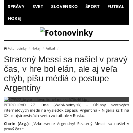
SPRÁVY
SVET
SLOVENSKO
ŠPORT
FUTBAL
HOKEJ
Fotonovinky
Hokej
Futbal
Stratený Messi sa našiel v pravý
čas, v hre bol elán, ale aj veľa
chýb, píšu médiá o postupe
Argentíny
PETROHRAD 27. júna (WebNoviny.sk) – Ohlasy svetových
internetových médií na výsledok zápasu Argentína – Nigéria (2:1) na
XXI. majstrovstvách sveta vo futbale v Rusku.
Clarín (Arg.):
„Vzkriesenie Argentíny! Stratený Messi sa našiel v
pravý čas.“