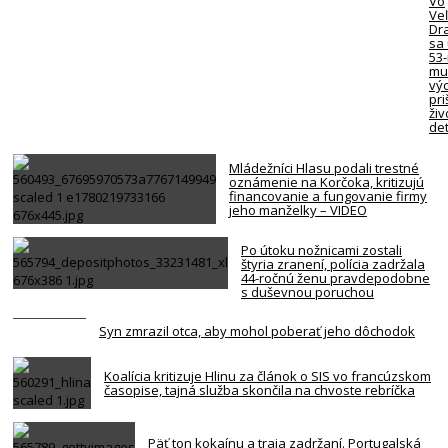
Vo
Ve
Dr
sa 
53
mu
vý
pri
živ
det
Mládežníci Hlasu podali trestné
oznámenie na Korčoka, kritizujú
financovanie a fungovanie firmy
jeho manželky – VIDEO
Po útoku nožnicami zostali
štyria zranení, polícia zadržala
44-ročnú ženu pravdepodobne
s duševnou poruchou
Syn zmrazil otca, aby mohol poberať jeho dôchodok
Koalícia kritizuje Hlinu za článok o SIS vo francúzskom
časopise, tajná služba skončila na chvoste rebríčka
Päť ton kokaínu a traja zadržaní. Portugalská