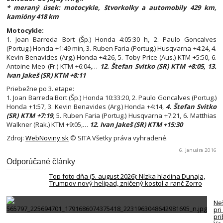
* meraný úsek: motocykle, štvorkolky a automobily 429 km,
kamióny 418 km
Motocykle:
1. Joan Barreda Bort (Šp.) Honda 4:05:30 h, 2. Paulo Goncalves
(Portug.) Honda +1:49 min, 3. Ruben Faria (Portug.) Husqvarna +4:24, 4.
Kevin Benavides (Arg.) Honda +4:26, 5. Toby Price (Aus.) KTM +5:50, 6.
Antoine Meo (Fr.) KTM +6:04,…
12. Štefan Svitko (SR) KTM +8:05, 13.
Ivan Jakeš (SR) KTM +8:11
Priebežne po 3. etape:
1. Joan Barreda Bort (Šp.) Honda 10:33:20, 2. Paulo Goncalves (Portug.)
Honda +1:57, 3. Kevin Benavides (Arg.) Honda +4:14,
4. Štefan Svitko
(SR) KTM +7:19
, 5. Ruben Faria (Portug.) Husqvarna +7:21, 6. Matthias
Walkner (Rak.) KTM +9:05,…
12. Ivan Jakeš (SR) KTM +15:30
Zdroj:
WebNoviny.sk
© SITA Všetky práva vyhradené.
6. januára 2016
Odporúčané články
Top foto dňa (5. august 2026): Nízka hladina Dunaja,
Trumpov nový helipad, zničený kostol a ranč Zorro
Neš
pri
pr