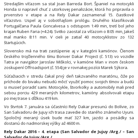
Stredajším víťazom sa stal Joan Barreda Bort. Španiel na motocykli
Honda si napravil chuť z utorkovej penalizácie, ktorá ho pripravila o
prvenstvo v etape a na Rely Dakar zaznamenal 15. čiastkové
víťazstvo. Uspel aj v sobotňajšom prológu. Druhého klasifikovali
Portugalčana Paula Goncalvesa s odstupom 1:49 min, tretí bol jeho
krajan Ruben Faria (+4:24). Svitko zaostal za víťazom o 8:05 min, Jakeš
mal manko 8:11 min. V cieli je zatiaľ 40 motocyklistov zo 132
štartujúcich.
Slovensko má na trati zastúpenie aj v kategórii kamiónov. Členom
českého trojčlenného tímu Bonver Dakar Project (č. 513) vo vozidle
Tatra je navigátor Jaroslav Miškolci, v kamióne Man v inom českom
zoskupení Offroadsport (č. 554) je v rovnakej pozícii Marek Sýkora.
Súťažiacich v stredu čakal prvý deň takzvaného maratónu, čiže po
príchode do bivaku nebudú môcť využiť pomoc svojich tímov a budú
si musieť poradiť sami. Motocykle, štvorkolky a automobily mali pred
sebou porciu 429 meraných kilometrov, kamióny absolvovali etapu
po inej trase s dĺžkou 419 km.
Vo štvrtok 7. januára sa účastníci Rely Dakar presunú do Bolívie, zo
San Salvadoru de Jujuy ich trasa zavedie do starého známeho Uyuni.
Spoločný meraný úsek bude mať 327 km, jazdci a posádky sa
dostanú do nadmorskej výšky až 4600 m.
Rely Dakar 2016 – 4. etapa (San Salvador de Jujuy /Arg./ – San
Salvador de Jujuy /Arg./