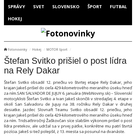
SPRÁVY
SVET
SLOVENSKO
ŠPORT
FUTBAL
HOKEJ
Fotonovinky
Hokej
MOTOR šport
Štefan Svitko prišiel o post lídra
na Rely Dakar
Štefan Svitko obsadil 12. priečku vo štvrtej etape Rely Dakar, jeho
krajan Jakeš prišiel do cieľa 429-kilometrového meraného úseku hneď
za ním.SAN SALVADOR DE JUJUY 6. januára (WebNoviny.sk) – Slovenskí
motocyklisti Štefan Svitko a Ivan Jakeš skončili v stredajšej 4. etape v
okolí San Salvadoru de Jujuy na 38. ročníku Rely Dakar v druhej
desiatke. Jazdec Slovnaft Teamu Svitko obsadil 12. priečku, jeho
krajan Jakeš prišiel do cieľa 429-kilometrového meraného úseku hneď
za ním. Tridsaťtriročný Žaškovčan síce slabším výkonom prišiel o post
lídra pretekov, ale udržal sa v prvej päťke, konkrétne mu patrí štvrtá
pozícia. Jakeš si tiež polepšil, z 13. miesta sa posunul na dvanáste.