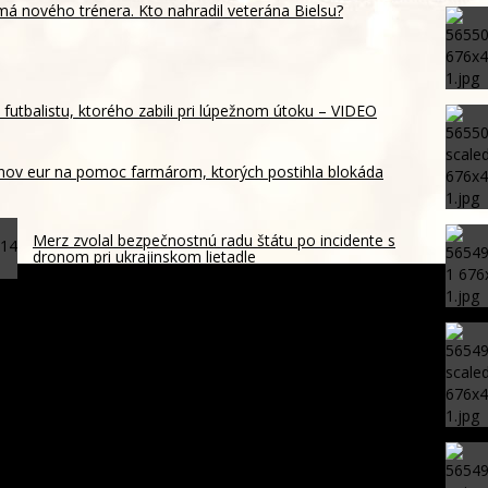
má nového trénera. Kto nahradil veterána Bielsu?
futbalistu, ktorého zabili pri lúpežnom útoku – VIDEO
ónov eur na pomoc farmárom, ktorých postihla blokáda
Merz zvolal bezpečnostnú radu štátu po incidente s
dronom pri ukrajinskom lietadle