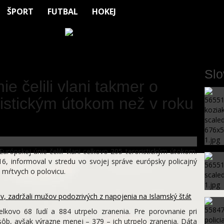
ŠPORT
FUTBAL
HOKEJ
Sl
ie čelili vlani takmer o
ristickým útokom než v roku
urópskej únie čelili vlani celkovo 205 teroristickým útokom.
6, informoval v stredu vo svojej správe európsky policajný
 mŕtvych o polovicu.
v, zadržali mužov podozrivých z napojenia na Islamský štát
lkovo 68 ľudí a 884 utrpelo zranenia. Pre porovnanie pri
ôb, avšak výrazne menej – 379 – ich utrpelo zranenia. Dáta