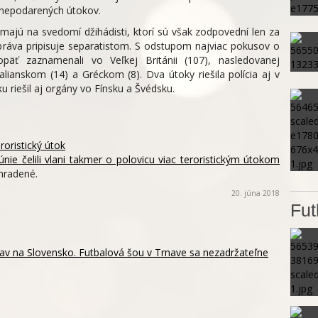
 nepodarených útokov.
majú na svedomí džihádisti, ktorí sú však zodpovední len za
správa pripisuje separatistom. S odstupom najviac pokusov o
päť zaznamenali vo Veľkej Británii (107), nasledovanej
lianskom (14) a Gréckom (8). Dva útoky riešila polícia aj v
riešil aj orgány vo Fínsku a Švédsku.
eroristický útok
únie čelili vlani takmer o polovicu viac teroristickým útokom
hradené.
20. júna 2018
Fut
av na Slovensko. Futbalová šou v Trnave sa nezadržateľne