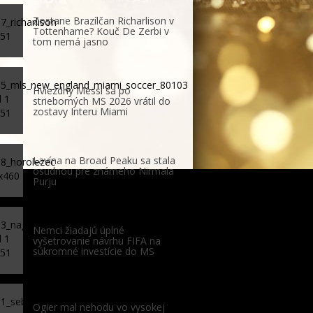
Zostane Brazílčan Richarlison v
Tottenhame? Kouč De Zerbi v
tom nemá jasno
Hviezdny Messi sa po
strieborných MS 2026 vrátil do
zostavy Interu Miami
Lavína na Broad Peaku sa stala
osudnou pre známeho Nirmala
Purju
Nemci žiadajú úplné
vyšetrovanie návrhu FIFA na
súkromné investície do MS
Ogier mal nehodu vo vysokej