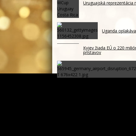
Uruguajská reprezentácia 
Uganda oplakáva 
Kyjev žiada EÚ o 220 mili
prístavov