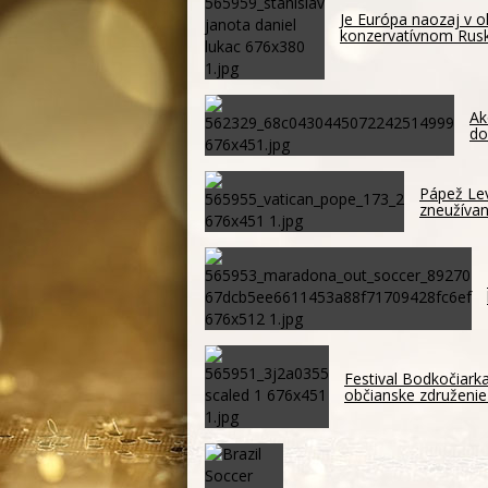
Je Európa naozaj v o
konzervatívnom Ru
Ak
do
Pápež Lev
zneužívan
Festival Bodkočiark
občianske združenie