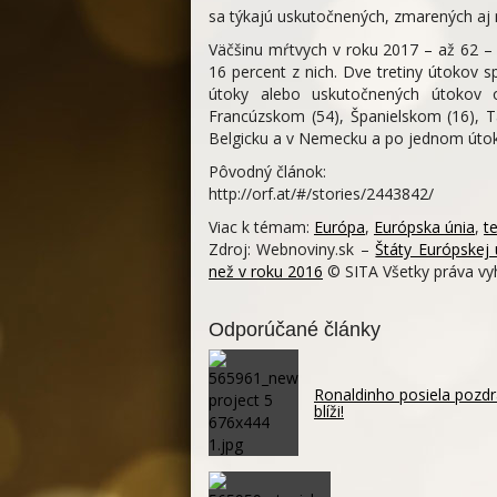
sa týkajú uskutočnených, zmarených aj
Väčšinu mŕtvych v roku 2017 – až 62 – 
16 percent z nich. Dve tretiny útokov 
útoky alebo uskutočnených útokov o
Francúzskom (54), Španielskom (16), Ta
Belgicku a v Nemecku a po jednom útoku 
Pôvodný článok:
http://orf.at/#/stories/2443842/
Viac k témam:
Európa
,
Európska únia
,
t
Zdroj: Webnoviny.sk –
Štáty Európskej 
než v roku 2016
© SITA Všetky práva vy
Odporúčané články
Ronaldinho posiela pozdr
blíži!