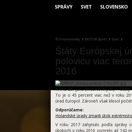
SPRÁVY
SVET
SLOVENSKO
Fotonovinky
MOTOR šport
Svet
Štáty Európskej ún
polovicu viac tero
2016
HAAG 20. júna (WebNoviny.sk) – Štáty E
To je o 45 percent viac než v roku 201
úrad Europol. Zároveň však klesol počet
Odporúčame:
Holandské úrady zmarili útok extrémisto
V roku 2017 zahynulo podľa správy ce
útokoch v roku 2016 zomrelo až 142 os