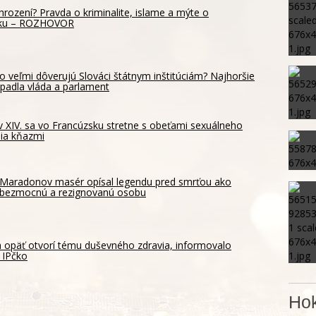
hrození? Pravda o kriminalite, islame a mýte o
sku – ROZHOVOR
o veľmi dôverujú Slováci štátnym inštitúciám? Najhoršie
padla vláda a parlament
 XIV. sa vo Francúzsku stretne s obeťami sexuálneho
ia kňazmi
Maradonov masér opísal legendu pred smrťou ako
bezmocnú a rezignovanú osobu
a opäť otvorí tému duševného zdravia, informovalo
 IPčko
Hok