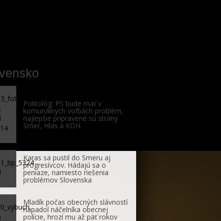
ovensko
Politológ: PS bude mať v
komunálnych voľbách problém,
najlepšie pripravené sú strany
Smer, Hlas a KDH
Karas sa pustil do Smeru aj
progresívcov. Hádajú sa o
peniaze, namiesto riešenia
problémov Slovenska
Mladík počas obecných slávností
napadol náčelníka obecnej
polície, hrozí mu až päť rokov