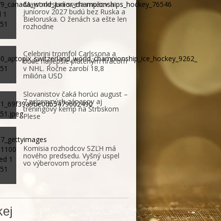
Majstrovstvá sveta mužov a
juniorov 2027 budú bez Ruska a
Bieloruska. O ženách sa ešte len
rozhodne
Celebrini tromfol Carlssona a
bude najlepšie plateným hráčom
v NHL. Ročne zarobí 18,8
milióna USD
Slovanistov čaká horúci august –
7 prípravných zápasov aj
tréningový kemp na Štrbskom
Plese
Komisia rozhodcov SZĽH má
nového predsedu. Vyšný uspel
vo výberovom procese
ej