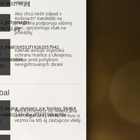
väzenia
Ako chcú riešiť odpad v
Košiciach? Kandidáti na
primátora podporujú vážený
zber, upozorňujú však na
prekážky
Kaliňák avizuje vojenskú
ochranu hranice s Ukrajinou,
varuje pred pohybom
neregistrovaných zbraní
bal
Česi ich nechcú, no Američania
áno. Argumenty tvrdili, že Rusi si
vezmú na MS aj zástupcov vlády