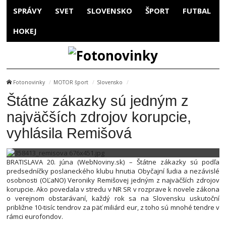
SPRÁVY
SVET
SLOVENSKO
ŠPORT
FUTBAL
HOKEJ
Fotonovinky
MOTOR šport
Slovensko
Štátne zákazky sú jedným z
najväčších zdrojov korupcie,
vyhlásila Remišová
BRATISLAVA 20. júna (WebNoviny.sk) – Štátne zákazky sú podľa
predsedníčky poslaneckého klubu hnutia Obyčajní ľudia a nezávislé
osobnosti (OĽaNO) Veroniky Remišovej jedným z najväčších zdrojov
korupcie. Ako povedala v stredu v NR SR v rozprave k novele zákona
o verejnom obstarávaní, každý rok sa na Slovensku uskutoční
približne 10-tisíc tendrov za päť miliárd eur, z toho sú mnohé tendre v
rámci eurofondov.