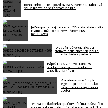
Ronaldinho posiela pozdrav na Slovensko. Futbalová
šou v Trnave sa nezadržateľne blíži!
Je Európa naozaj v ohrození? Pravda o kriminalite,
islame a mýte o konzervatívnom Rusku –
ROZHOVOR
Ako veľmi dôverujú Slováci
štátnym inštitúciám? Najhoršie
dopadla vláda a parlament
Pápež Lev XIV. sa vo Francúzsku
stretne s obeťami sexuálneho
zneužívania kňazmi
Maradonov masér opísal
legendu pred smrťou ako
bezmocnú a rezignovanú
osobu
Festival Bodkočiarka opäť otvorí tému duševného
zdravia, informovalo občianske združenie IPčko