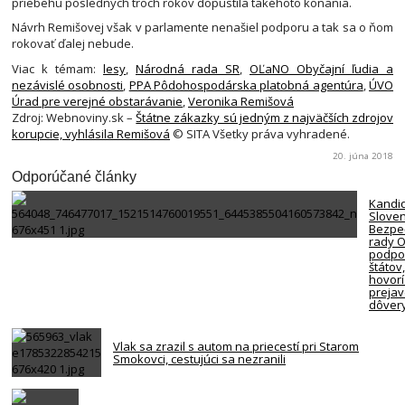
priebehu posledných troch rokov dopustila takéhoto konania.
Návrh Remišovej však v parlamente nenašiel podporu a tak sa o ňom
rokovať ďalej nebude.
Viac k témam:
lesy
,
Národná rada SR
,
OĽaNO Obyčajní ľudia a
nezávislé osobnosti
,
PPA Pôdohospodárska platobná agentúra
,
ÚVO
Úrad pre verejné obstarávanie
,
Veronika Remišová
Zdroj: Webnoviny.sk –
Štátne zákazky sú jedným z najväčších zdrojov
korupcie, vyhlásila Remišová
© SITA Všetky práva vyhradené.
20. júna 2018
Odporúčané články
Kandi
Slove
Bezpe
rady 
podpor
štátov
hovorí
preja
dôver
Vlak sa zrazil s autom na priecestí pri Starom
Smokovci, cestujúci sa nezranili