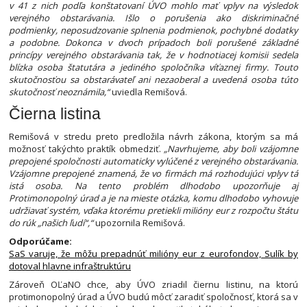
v 41 z nich podľa konštatovaní ÚVO mohlo mať vplyv na výsledok
verejného obstarávania. Išlo o porušenia ako diskriminačné
podmienky, neposudzovanie splnenia podmienok, pochybné dodatky
a podobne. Dokonca v dvoch prípadoch boli porušené základné
princípy verejného obstarávania tak, že v hodnotiacej komisii sedela
blízka osoba štatutára a jediného spoločníka víťaznej firmy. Touto
skutočnosťou sa obstarávateľ ani nezaoberal a uvedená osoba túto
skutočnosť neoznámila,“
uviedla Remišová.
Čierna listina
Remišová v stredu preto predložila návrh zákona, ktorým sa má
možnosť takýchto praktík obmedziť.
„Navrhujeme, aby boli vzájomne
prepojené spoločnosti automaticky vylúčené z verejného obstarávania.
Vzájomne prepojené znamená, že vo firmách má rozhodujúci vplyv tá
istá osoba. Na tento problém dlhodobo upozorňuje aj
Protimonopolný úrad a je na mieste otázka, komu dlhodobo vyhovuje
udržiavať systém, vďaka ktorému pretiekli milióny eur z rozpočtu štátu
do rúk „našich ľudí“,“
upozornila Remišová.
Odporúčame:
SaS varuje, že môžu prepadnúť milióny eur z eurofondov, Sulík by
dotoval hlavne infraštruktúru
Zároveň OĽaNO chce, aby ÚVO zriadil čiernu listinu, na ktorú
protimonopolný úrad a ÚVO budú môcť zaradiť spoločnosť, ktorá sa v