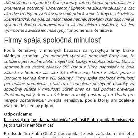
„Mimovládna organizácia Transparency International upozornila, že v
priemere je potrebný 13-percentný úplatok na získanie zákazky a viac
ako dve tretiny obyvateľov považujú prideľovanie štátnych zákaziek za
klientelistické. Navyše, za machinácie napriek stovkám škandálov nie je
vyvodená žiadna zodpovednosť a ak bol niekto odsúdený, tak len
výnimočne a zväčša len malé ryby,“
pripomenula Remišová.
Firmy spája spoločná minulosť
Podľa Remišovej v mnohých kauzách sa vyskytujú firmy blízke
vládnym stranám.
„Pri mnohých vyhrávali podozrivé firmy tak, že
súťažili s personálne alebo majetkovo blízkymi spoločnosťami. Stačí si
spomenúť na viaceré zákazky SBS Bonul z Nitry, naposledy to bola
zákazka v hodnote viac ako 8,5 milióna eur, ktorú v súťaži práve s
Bonulom vyhrala firma VEL Security. Firmy spája spoločná minulosť,
personálne prepojenia a takisto už odhalené pochybné praktiky zo
spoločnej súťaže v minulosti. Súťaž dnes na náš podnet preveruje
Protimonopolný úrad a očakávam rovnaký postup aj od Úradu pre
verejné obstarávanie,“
uviedla Remišová, podľa ktorej ani zďaleka
však nejde o jediný prípad.
Odporúčame:
Kiska svoj prejav „dal na Matoviča“, vyhlásil Blaha, podľa Remišovej v
tejto situácii nemôže mlčať
Predsedníčka klubu OĽaNO upozornila, že ešte začiatkom minulého