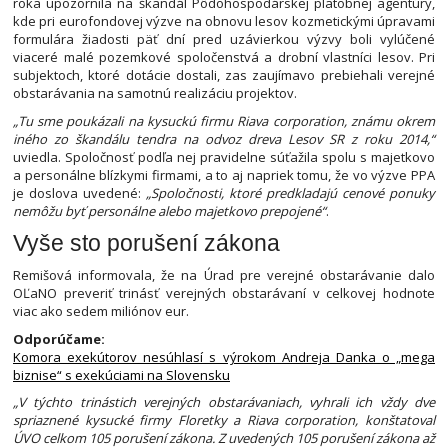
roka upozornila na škandál Pôdohospodárskej platobnej agentúry,
kde pri eurofondovej výzve na obnovu lesov kozmetickými úpravami
formulára žiadosti päť dní pred uzávierkou výzvy boli vylúčené
viaceré malé pozemkové spoločenstvá a drobní vlastníci lesov. Pri
subjektoch, ktoré dotácie dostali, zas zaujímavo prebiehali verejné
obstarávania na samotnú realizáciu projektov.
„Tu sme poukázali na kysuckú firmu Riava corporation, známu okrem
iného zo škandálu tendra na odvoz dreva Lesov SR z roku 2014,“
uviedla. Spoločnosť podľa nej pravidelne súťažila spolu s majetkovo
a personálne blízkymi firmami, a to aj napriek tomu, že vo výzve PPA
je doslova uvedené:
„Spoločnosti, ktoré predkladajú cenové ponuky
nemôžu byť personálne alebo majetkovo prepojené“
.
Vyše sto porušení zákona
Remišová informovala, že na Úrad pre verejné obstarávanie dalo
OĽaNO preveriť trinásť verejných obstarávaní v celkovej hodnote
viac ako sedem miliónov eur.
Odporúčame:
Komora exekútorov nesúhlasí s výrokom Andreja Danka o „mega
biznise“ s exekúciami na Slovensku
„V týchto trinástich verejných obstarávaniach, vyhrali ich vždy dve
spriaznené kysucké firmy Floretky a Riava corporation, konštatoval
ÚVO celkom 105 porušení zákona. Z uvedených 105 porušení zákona až