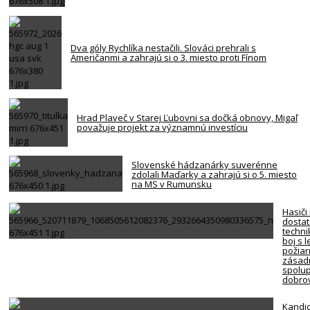
Dva góly Rychlíka nestačili. Slováci prehrali s
Američanmi a zahrajú si o 3. miesto proti Fínom
Hrad Plaveč v Starej Ľubovni sa dočká obnovy, Migaľ
považuje projekt za významnú investíciu
Slovenské hádzanárky suverénne
zdolali Maďarky a zahrajú si o 5. miesto
na MS v Rumunsku
Hasiči
dosta
techni
boj s 
požiar
zásadn
spolup
dobro
Kandi