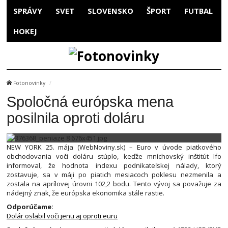
SPRÁVY
SVET
SLOVENSKO
ŠPORT
FUTBAL
HOKEJ
Fotonovinky
Spoločná európska mena
posilnila oproti doláru
NEW YORK 25. mája (WebNoviny.sk) – Euro v úvode piatkového
obchodovania voči doláru stúplo, keďže mníchovský inštitút Ifo
informoval, že hodnota indexu podnikateľskej nálady, ktorý
zostavuje, sa v máji po piatich mesiacoch poklesu nezmenila a
zostala na aprílovej úrovni 102,2 bodu. Tento vývoj sa považuje za
nádejný znak, že európska ekonomika stále rastie.
Odporúčame:
Dolár oslabil voči jenu aj oproti euru