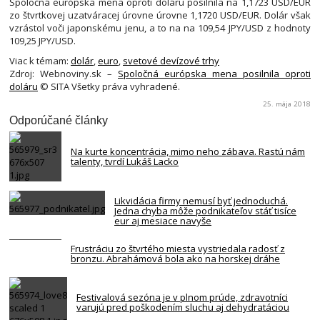
Spoločná európska mena oproti doláru posilnila na 1,1723 USD/EUR
zo štvrtkovej uzatváracej úrovne úrovne 1,1720 USD/EUR. Dolár však
vzrástol voči japonskému jenu, a to na na 109,54 JPY/USD z hodnoty
109,25 JPY/USD.
Viac k témam:
dolár
,
euro
,
svetové devízové trhy
Zdroj: Webnoviny.sk –
Spoločná európska mena posilnila oproti
doláru
© SITA Všetky práva vyhradené.
25. mája 2018
Odporúčané články
Na kurte koncentrácia, mimo neho zábava. Rastú nám
talenty, tvrdí Lukáš Lacko
Likvidácia firmy nemusí byť jednoduchá.
Jedna chyba môže podnikateľov stáť tisíce
eur aj mesiace navyše
Frustráciu zo štvrtého miesta vystriedala radosť z
bronzu. Abrahámová bola ako na horskej dráhe
Festivalová sezóna je v plnom prúde, zdravotníci
varujú pred poškodením sluchu aj dehydratáciou