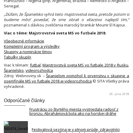
Francúzsko – Nigéria (príp. Argentína), Brazília – Nemecko či Anglicko –
Senegal.
„Dúfam, že Španielsko vyhrá tieto majstrovstvá sveta, pretože potom si
budeme môcť povedať, že sme obrali o víťazstvo najlepší tím,“
poznamenal s dávkou zveličenia marocký brankár Mounir El Kajoui.
Viac o téme: Majstrovstvá sveta MS vo futbale 2018:
Všeobecné informácie
Kompletný program a výsledky
Skupiny a nominácie tímov
Tabuľky skupín
Viac k témam:
futbal
,
Majstrovstvá sveta MS vo futbale 2018 v Rusku
,
Španielsko
,
videorozhodca
Zdroj: Webnoviny.sk –
Španielom pomohol k prvenstvu v skupine a
osemfinále MS vo futbale 2018 aj videorozhodca
© SITA Všetky práva
vyhradené.
26. júna 2018
Odporúčané články
Frustráciu zo štvrtého miesta vystriedala radosť z
bronzu. Abrahámová bola ako na horskej dráhe
Festivalová sezóna je v plnom prúde, zdravotníci