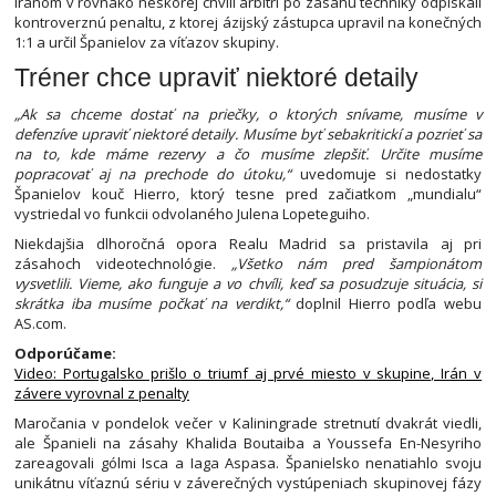
Iránom v rovnako neskorej chvíli arbitri po zásahu techniky odpískali
kontroverznú penaltu, z ktorej ázijský zástupca upravil na konečných
1:1 a určil Španielov za víťazov skupiny.
Tréner chce upraviť niektoré detaily
„Ak sa chceme dostať na priečky, o ktorých snívame, musíme v
defenzíve upraviť niektoré detaily. Musíme byť sebakritickí a pozrieť sa
na to, kde máme rezervy a čo musíme zlepšiť. Určite musíme
popracovať aj na prechode do útoku,“
uvedomuje si nedostatky
Španielov kouč Hierro, ktorý tesne pred začiatkom „mundialu“
vystriedal vo funkcii odvolaného Julena Lopeteguiho.
Niekdajšia dlhoročná opora Realu Madrid sa pristavila aj pri
zásahoch videotechnológie.
„Všetko nám pred šampionátom
vysvetlili. Vieme, ako funguje a vo chvíli, keď sa posudzuje situácia, si
skrátka iba musíme počkať na verdikt,“
doplnil Hierro podľa webu
AS.com.
Odporúčame:
Video: Portugalsko prišlo o triumf aj prvé miesto v skupine, Irán v
závere vyrovnal z penalty
Maročania v pondelok večer v Kaliningrade stretnutí dvakrát viedli,
ale Španieli na zásahy Khalida Boutaiba a Youssefa En-Nesyriho
zareagovali gólmi Isca a Iaga Aspasa. Španielsko nenatiahlo svoju
unikátnu víťaznú sériu v záverečných vystúpeniach skupinovej fázy