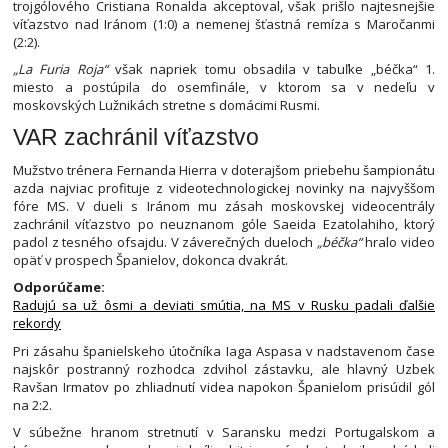
trojgólového Cristiana Ronalda akceptoval, však prišlo najtesnejšie
víťazstvo nad Iránom (1:0) a nemenej šťastná remíza s Maročanmi
(2:2).
„La Furia Roja“
však napriek tomu obsadila v tabuľke „béčka“ 1.
miesto a postúpila do osemfinále, v ktorom sa v nedeľu v
moskovských Lužnikách stretne s domácimi Rusmi.
VAR zachránil víťazstvo
Mužstvo trénera Fernanda Hierra v doterajšom priebehu šampionátu
azda najviac profituje z videotechnologickej novinky na najvyššom
fóre MS. V dueli s Iránom mu zásah moskovskej videocentrály
zachránil víťazstvo po neuznanom góle Saeida Ezatolahiho, ktorý
padol z tesného ofsajdu. V záverečných dueloch
„béčka“
hralo video
opäť v prospech Španielov, dokonca dvakrát.
Odporúčame:
Radujú sa už ôsmi a deviati smútia, na MS v Rusku padali ďalšie
rekordy
Pri zásahu španielskeho útočníka Iaga Aspasa v nadstavenom čase
najskôr postranný rozhodca zdvihol zástavku, ale hlavný Uzbek
Ravšan Irmatov po zhliadnutí videa napokon Španielom prisúdil gól
na 2:2.
V súbežne hranom stretnutí v Saransku medzi Portugalskom a