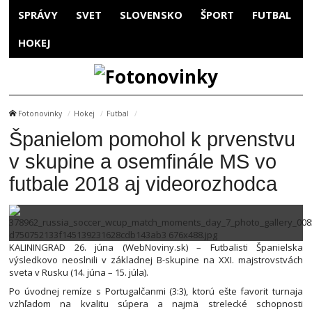
SPRÁVY
SVET
SLOVENSKO
ŠPORT
FUTBAL
HOKEJ
Fotonovinky
Hokej
Futbal
Španielom pomohol k prvenstvu
v skupine a osemfinále MS vo
futbale 2018 aj videorozhodca
KALININGRAD 26. júna (WebNoviny.sk) – Futbalisti Španielska
výsledkovo neoslnili v základnej B-skupine na XXI. majstrovstvách
sveta v Rusku (14. júna – 15. júla).
Po úvodnej remíze s Portugalčanmi (3:3), ktorú ešte favorit turnaja
vzhľadom na kvalitu súpera a najmä strelecké schopnosti