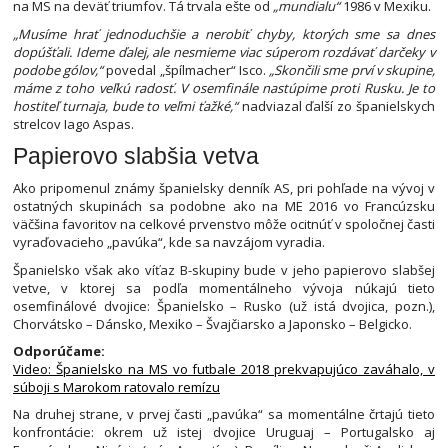
na MS na deväť triumfov. Tá trvala ešte od
„mundialu“
1986 v Mexiku.
„Musíme hrať jednoduchšie a nerobiť chyby, ktorých sme sa dnes
dopúšťali. Ideme ďalej, ale nesmieme viac súperom rozdávať darčeky v
podobe gólov,“
povedal „špílmacher“ Isco.
„Skončili sme prví v skupine,
máme z toho veľkú radosť. V osemfinále nastúpime proti Rusku. Je to
hostiteľ turnaja, bude to veľmi ťažké,“
nadviazal ďalší zo španielskych
strelcov Iago Aspas.
Papierovo slabšia vetva
Ako pripomenul známy španielsky denník AS, pri pohľade na vývoj v
ostatných skupinách sa podobne ako na ME 2016 vo Francúzsku
väčšina favoritov na celkové prvenstvo môže ocitnúť v spoločnej časti
vyraďovacieho „pavúka“, kde sa navzájom vyradia.
Španielsko však ako víťaz B-skupiny bude v jeho papierovo slabšej
vetve, v ktorej sa podľa momentálneho vývoja núkajú tieto
osemfinálové dvojice: Španielsko – Rusko (už istá dvojica, pozn.),
Chorvátsko – Dánsko, Mexiko – Švajčiarsko a Japonsko – Belgicko.
Odporúčame:
Video: Španielsko na MS vo futbale 2018 prekvapujúco zaváhalo, v
súboji s Marokom ratovalo remízu
Na druhej strane, v prvej časti „pavúka“ sa momentálne črtajú tieto
konfrontácie: okrem už istej dvojice Uruguaj – Portugalsko aj