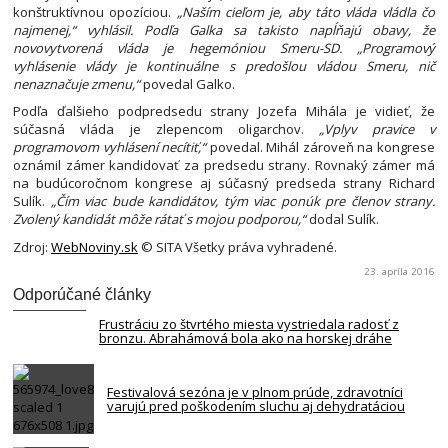
konštruktívnou opozíciou.
„Naším cieľom je, aby táto vláda vládla čo
najmenej,“ vyhlásil. Podľa Galka sa takisto napĺňajú obavy, že
novovytvorená vláda je hegemóniou Smeru-SD. „Programový
vyhlásenie vlády je kontinuálne s predošlou vládou Smeru, nič
nenaznačuje zmenu,“
povedal Galko.
Podľa ďalšieho podpredsedu strany Jozefa Mihála je vidieť, že
súčasná vláda je zlepencom oligarchov.
„Vplyv pravice v
programovom vyhlásení necítiť,“
povedal. Mihál zároveň na kongrese
oznámil zámer kandidovať za predsedu strany. Rovnaký zámer má
na budúcoročnom kongrese aj súčasný predseda strany Richard
Sulík.
„Čím viac bude kandidátov, tým viac ponúk pre členov strany.
Zvolený kandidát môže rátať s mojou podporou,“
dodal Sulík.
Zdroj:
WebNoviny.sk
© SITA Všetky práva vyhradené.
23. apríla 2016
Odporúčané články
Frustráciu zo štvrtého miesta vystriedala radosť z
bronzu. Abrahámová bola ako na horskej dráhe
Festivalová sezóna je v plnom prúde, zdravotníci
varujú pred poškodením sluchu aj dehydratáciou