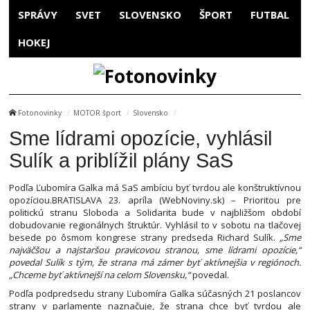
SPRÁVY
SVET
SLOVENSKO
ŠPORT
FUTBAL
HOKEJ
Fotonovinky
MOTOR šport
Slovensko
Sme lídrami opozície, vyhlásil
Sulík a priblížil plány SaS
Podľa Ľubomíra Galka má SaS ambíciu byť tvrdou ale konštruktívnou
opozíciou.BRATISLAVA 23. apríla (WebNoviny.sk) – Prioritou pre
politickú stranu Sloboda a Solidarita bude v najbližšom období
dobudovanie regionálnych štruktúr. Vyhlásil to v sobotu na tlačovej
besede po ôsmom kongrese strany predseda Richard Sulík.
„Sme
najväčšou a najstaršou pravicovou stranou, sme lídrami opozície,“
povedal Sulík s tým, že strana má zámer byť aktívnejšia v regiónoch.
„Chceme byť aktívnejší na celom Slovensku,“
povedal.
Podľa podpredsedu strany Ľubomíra Galka súčasných 21 poslancov
strany v parlamente naznačuje, že strana chce byť tvrdou ale