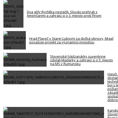
Dva góly Rychlíka nestačili. Slováci prehrali s
Američanmi a zahrajú si o 3. miesto proti Fínom
Hrad Plaveč v Starej Ľubovni sa dočká obnovy, Migaľ
považuje projekt za významnú investíciu
Slovenské hádzanárky suverénne
zdolali Maďarky a zahrajú si o 5. miesto
na MS v Rumunsku
Hasiči
dosta
techni
boj s 
požiar
zásadn
spolup
dobro
Kandi
Slove
Bezpe