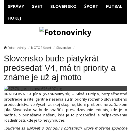
SPRÁVY
SVET
SLOVENSKO
ŠPORT
FUTBAL
HOKEJ
Fotonovinky
MOTOR šport
Slovensko
Slovensko bude piatykrát
predsedať V4, má tri priority a
známe je už aj motto
BRATISLAVA 19. júna (WebNoviny.sk) – Silná Európa, bezpečnostné
prostredie a inteligentné riešenia sú tri priority ročného slovenského
predsedníctva vo Vyšehradskej skupine, ktoré preberieme začiatkom
júla. Slovensko sa bude snažiť o presadzovanie jednoty, kde je to
možné, o prinášanie riešení, kde je to prospešné a rešpektovanie
rozdielností, kde je to nevyhnutné.
„Budeme sa usilovať o dohodu v oblastiach, ktoré môžeme spoločne