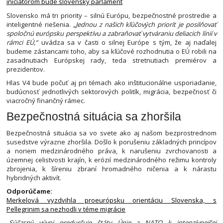
iniciátorom bude slovenský parlament
Slovensko má tri priority – silnú Európu, bezpečnostné prostredie a
inteligentné riešenia.
„Jednou z našich kľúčových priorít je posilňovať
spoločnú európsku perspektívu a zabraňovať vytváraniu deliacich línií v
rámci EÚ,“
uvádza sa v časti o silnej Európe s tým, že aj naďalej
budeme zástancami toho, aby sa kľúčové rozhodnutia o EÚ robili na
zasadnutiach Európskej rady, teda stretnutiach premiérov a
prezidentov.
Hlas V4 bude počuť aj pri témach ako inštitucionálne usporiadanie,
budúcnosť jednotlivých sektorových politík, migrácia, bezpečnosť či
viacročný finančný rámec.
Bezpečnostná situácia sa zhoršila
Bezpečnostná situácia sa vo svete ako aj našom bezprostrednom
susedstve výrazne zhoršila. Došlo k porušeniu základných princípov
a noriem medzinárodného práva, k narušeniu zvrchovanosti a
územnej celistvosti krajín, k erózií medzinárodného režimu kontroly
zbrojenia, k šíreniu zbraní hromadného ničenia a k nárastu
hybridných aktivít.
Odporúčame:
Merkelová vyzdvihla proeurópsku orientáciu Slovenska, s
Pellegrinim sa nezhodli v téme migrácie
„Súčasný vývoj predurčuje štáty Únie a NATO k intenzívnejšej