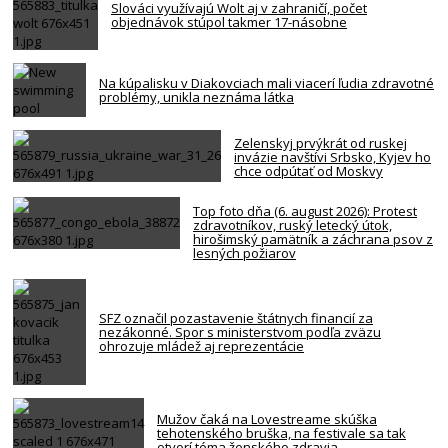
Slováci využívajú Wolt aj v zahraničí, počet
objednávok stúpol takmer 17-násobne
Na kúpalisku v Diakovciach mali viacerí ľudia zdravotné
problémy, unikla neznáma látka
Zelenskyj prvýkrát od ruskej
invázie navštívi Srbsko, Kyjev ho
chce odpútať od Moskvy
Top foto dňa (6. august 2026): Protest
zdravotníkov, ruský letecký útok,
hirošimský pamätník a záchrana psov z
lesných požiarov
SFZ označil pozastavenie štátnych financií za
nezákonné. Spor s ministerstvom podľa zväzu
ohrozuje mládež aj reprezentácie
Mužov čaká na Lovestreame skúška
tehotenského bruška, na festivale sa tak
otvorí téma ženského zdravia