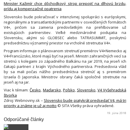
Minister Kažimír chce dôchodkový strop prepojiť na dlhovú brzdu,
prídu aj kompenzačné opatrenia
Slovensko bude pokračovať v intenzívnej spolupráci s európskymi,
regionálnymi a transatlantickými partnermi v osvedčených formátoch
V4+, pričom sa zameria predovšetkým na prehlbovanie už
existujúcich partnerstiev. Veľké medzinárodné podujatia na
Slovensku, akými sú GLOBSEC alebo TATRASUMMIT, poskytnú
predsedníctvu významný priestor na vrcholné stretnutia V4+.
Program informuje o plánovanom stretnutí premiérov V4+Nemecko aj
V4+Francúzsko, ktoré majú byť na jeseň. Ministri zahraničných vecí sa
stretnú s kolegami zo západného Balkánu na jar 2019, na jeseň ich
čakajú partneri z krajín Východného partnerstva. Predsedovia vlád
by sa mali počas nášho predsedníctva stretnúť aj s premiérom
Izraela či Japonska. Ministrov obrany čaká spoločné stretnutie na
jeseň aj na jar.
Viac k témam:
Česko
,
Maďarsko
,
Poľsko
,
Slovensko
,
V4 Vyšehradská
štvorka
Zdroj: Webnoviny.sk –
Slovensko bude piatykrát predsedať V4, má tri
priority a známe je už aj motto
© SITA Všetky práva vyhradené.
19. júna 2018
Odporúčané články