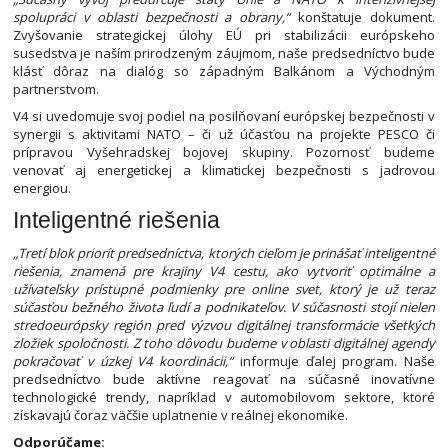
spolupráci v oblasti bezpečnosti a obrany,“
konštatuje dokument.
Zvyšovanie strategickej úlohy EÚ pri stabilizácii európskeho
susedstva je naším prirodzeným záujmom, naše predsedníctvo bude
klásť dôraz na dialóg so západným Balkánom a Východným
partnerstvom.
V4 si uvedomuje svoj podiel na posilňovaní európskej bezpečnosti v
synergii s aktivitami NATO – či už účasťou na projekte PESCO či
prípravou Vyšehradskej bojovej skupiny. Pozornosť budeme
venovať aj energetickej a klimatickej bezpečnosti s jadrovou
energiou.
Inteligentné riešenia
„Tretí blok priorít predsedníctva, ktorých cieľom je prinášať inteligentné
riešenia, znamená pre krajiny V4 cestu, ako vytvoriť optimálne a
užívateľsky prístupné podmienky pre online svet, ktorý je už teraz
súčasťou bežného života ľudí a podnikateľov. V súčasnosti stojí nielen
stredoeurópsky región pred výzvou digitálnej transformácie všetkých
zložiek spoločnosti. Z toho dôvodu budeme v oblasti digitálnej agendy
pokračovať v úzkej V4 koordinácii,“
informuje ďalej program. Naše
predsedníctvo bude aktívne reagovať na súčasné inovatívne
technologické trendy, napríklad v automobilovom sektore, ktoré
získavajú čoraz väčšie uplatnenie v reálnej ekonomike.
Odporúčame: