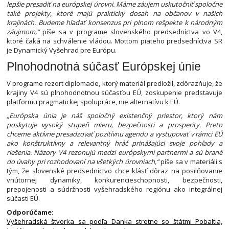
lepšie presadiť na európskej úrovni. Máme záujem uskutočniť spoločne
také projekty, ktoré majú praktický dosah na občanov v našich
krajinách. Budeme hľadať konsenzus pri plnom rešpekte k národným
záujmom,“
píše sa v programe slovenského predsedníctva vo V4,
ktoré čaká na schválenie vládou. Mottom piateho predsedníctva SR
je Dynamický Vyšehrad pre Európu.
Plnohodnotná súčasť Európskej únie
V programe rezort diplomacie, ktorý materiál predložil, zdôrazňuje, že
krajiny V4 sú plnohodnotnou súčasťou EÚ, zoskupenie predstavuje
platformu pragmatickej spolupráce, nie alternatívu k EÚ.
„Európska únia je náš spoločný existenčný priestor, ktorý nám
poskytuje vysoký stupeň mieru, bezpečnosti a prosperity. Preto
chceme aktívne presadzovať pozitívnu agendu a vystupovať v rámci EÚ
ako konštruktívny a relevantný hráč prinášajúci svoje pohľady a
riešenia. Názory V4 rezonujú medzi európskymi partnermi a sú brané
do úvahy pri rozhodovaní na všetkých úrovniach,“
píše sa v materiáli s
tým, že slovenské predsedníctvo chce klásť dôraz na posilňovanie
vnútornej dynamiky, konkurencieschopnosti, bezpečnosti,
prepojenosti a súdržnosti vyšehradského regiónu ako integrálnej
súčasti EÚ.
Odporúčame:
Vyšehradská štvorka sa podľa Danka stretne so štátmi Pobaltia,