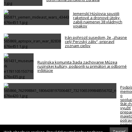
Jemenskí Húsíovia spustili
raketové a dronové útoky,
zabili najmenej 38 vládnych
vojakov
Irán pohrozil susedom, že „zhasne
celý Perzský záliv“, pripravil
zoznam cieľov
Rusínska komunita žiada zachovanie Múzea
rusínskej kultúry, podporili ju primátori aj odborné
inštitúcie
Podpí
memo
o
spolup
štát c
využiť
prepa
majet
potra
pomoc
ľudí v
Zavrieť
Web obsahuje cookies. Prevádzkovateľ webu nezbiera