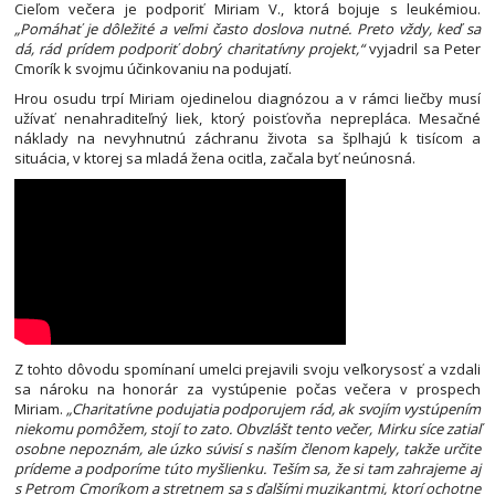
Cieľom večera je podporiť Miriam V., ktorá bojuje s leukémiou.
„Pomáhať je dôležité a veľmi často doslova nutné. Preto vždy, keď sa
dá, rád prídem podporiť dobrý charitatívny projekt,“
vyjadril sa Peter
Cmorík k svojmu účinkovaniu na podujatí.
Hrou osudu trpí Miriam ojedinelou diagnózou a v rámci liečby musí
užívať nenahraditeľný liek, ktorý poisťovňa neprepláca. Mesačné
náklady na nevyhnutnú záchranu života sa šplhajú k tisícom a
situácia, v ktorej sa mladá žena ocitla, začala byť neúnosná.
Z tohto dôvodu spomínaní umelci prejavili svoju veľkorysosť a vzdali
sa nároku na honorár za vystúpenie počas večera v prospech
Miriam.
„Charitatívne podujatia podporujem rád, ak svojím vystúpením
niekomu pomôžem, stojí to zato. Obvzlášt tento večer, Mirku síce zatiaľ
osobne nepoznám, ale úzko súvisí s naším členom kapely, takže určite
prídeme a podporíme túto myšlienku. Teším sa, že si tam zahrajeme aj
s Petrom Cmoríkom a stretnem sa s ďalšími muzikantmi, ktorí ochotne