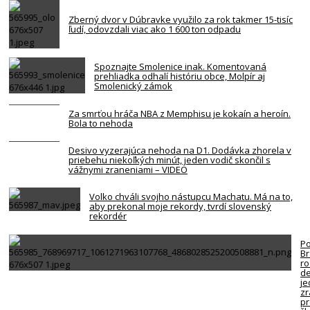
Zberný dvor v Dúbravke využilo za rok takmer 15-tisíc
ľudí, odovzdali viac ako 1 600 ton odpadu
Spoznajte Smolenice inak. Komentovaná
prehliadka odhalí históriu obce, Molpír aj
Smolenický zámok
Za smrťou hráča NBA z Memphisu je kokaín a heroín.
Bola to nehoda
Desivo vyzerajúca nehoda na D1. Dodávka zhorela v
priebehu niekoľkých minút, jeden vodič skončil s
vážnymi zraneniami – VIDEO
Volko chváli svojho nástupcu Machatu. Má na to,
aby prekonal moje rekordy, tvrdí slovenský
rekordér
Po
Br
ro
de
je
zr
p