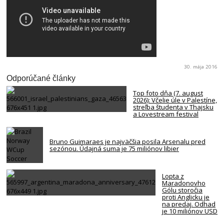
30. mája 2016
Odporúčané články
Top foto dňa (7. august
2026): Včelie úle v Palestíne,
streľba študenta v Thajsku
a Lovestream festival
Bruno Guimaraes je najväčšia posila Arsenalu pred
sezónou. Údajná suma je 75 miliónov libier
Lopta z
Maradonovho
Gólu storočia
proti Anglicku je
na predaj. Odhad
je 10 miliónov USD