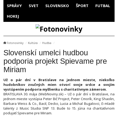
SPRÁVY
SVET
SLOVENSKO
ŠPORT
FUTBAL
HOKEJ
Fotonovinky
Kultúra
Hudba
Slovenskí umelci hudbou
podporia projekt Spievame pre
Miriam
Už o pár dní v Bratislave na jednom mieste, niekoľko
hudobníkov zvučných mien otvorí svoje srdce a svojím
vystúpením podporia myšlienku s charitatívnym zámerom.
BRATISLAVA 30. mája (WebNoviny.sk) – Už o pár dní v Bratislave, na
jednom mieste vystúpia Peter Bič Project, Peter Cmorík, King Shaolin,
Barbara Weiss & Co., Bacil, Decko, Lucia a Michal Bugalovci, či mladé
talenty z Music Studia SNP 13. Bude to 15. júna na charitatívnom
podujatí Spievame pre Miriam.