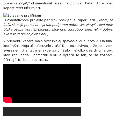
pozvanie prijali,“
okomentoval účasť na podujatí Peter Bič – líder
kapely Peter Bič Project.
O charitatívnom projekte pár slov poskytol aj raper Bacil:
„Verím, že
ľudia si majú pomáhať a ja rád podporím dobrú vec. Navyše, keď mne
blízka osoba trpí tiež takouto zákernou chorobou, viem veľmi dobre,
aké je to ťažké bojovať s ňou
„.
V priebehu večera malo vystúpiť aj spevácke duo Ricco & Claudia,
ktoré však svoju účasť muselo zrušiť. Dobrou správou je, že po prvom
zverejnení charitatívnej akcie sa ohlásilo niekoľko ďalších umelcov,
ktorí radi podajú pomocnú ruku a vyzerá to tak, že sa zoznam
účinkujúcich bude rozrastať.