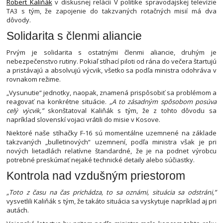
Robert Kaliňák
v diskusnej relácii V politike spravodajskej televízie
TA3 s tým, že zapojenie do takzvaných rotačných misií má dva
dôvody.
Solidarita s členmi aliancie
Prvým je solidarita s ostatnými členmi aliancie, druhým je
nebezpečenstvo rutiny. Pokiaľ stíhací piloti od rána do večera štartujú
a pristávajú a absolvujú výcvik, všetko sa podľa ministra odohráva v
rovnakom režime.
„Vysunutie“ jednotky, naopak, znamená prispôsobiť sa problémom a
reagovať na konkrétne situácie.
„A to zásadným spôsobom posúva
celý výcvik,”
skonštatoval Kaliňák s tým, že z tohto dôvodu sa
napríklad slovenskí vojaci vrátili do misie v Kosove.
Niektoré naše stíhačky F-16 sú momentálne uzemnené na základe
takzvaných „bulletinových“ uzemnení, podľa ministra však je pri
nových lietadlách relatívne štandardné, že je na podnet výrobcu
potrebné preskúmať nejaké technické detaily alebo súčiastky.
Kontrola nad vzdušným priestorom
„Toto z času na čas prichádza, to sa oznámi, situácia sa odstráni,”
vysvetlili Kaliňák s tým, že takáto situácia sa vyskytuje napríklad aj pri
autách.