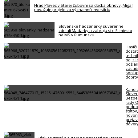
Hrad Plaveč v Starej Ľubovni sa dočká obnovy, Migaľ
považuje projekt za významnú investíciu
Slovenské hádzanárky suverénne
zdolali Maďarky a zahrajú si o 5. miesto
na MS v Rumunsku
Hasiči
dosta
techni
boj s 
požiar
zásadn
spolup
dobro
Kandi
Slove
Bezpe
rady 
podpor
štátov
hovorí
preja
dôver
Vlak sa zrazil s autom na priecestí pri Starom