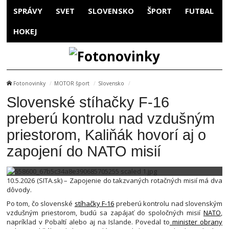
SPRÁVY
SVET
SLOVENSKO
ŠPORT
FUTBAL
HOKEJ
Fotonovinky
MOTOR šport
Slovensko
Slovenské stíhačky F-16
preberú kontrolu nad vzdušným
priestorom, Kaliňák hovorí aj o
zapojení do NATO misií
10.5.2026 (SITA.sk) – Zapojenie do takzvaných rotačných misií má dva
dôvody.
Po tom, čo slovenské
stíhačky F-16
preberú kontrolu nad slovenským
vzdušným priestorom, budú sa zapájať do spoločných misií
NATO
,
napríklad v Pobaltí alebo aj na Islande. Povedal to
minister obrany