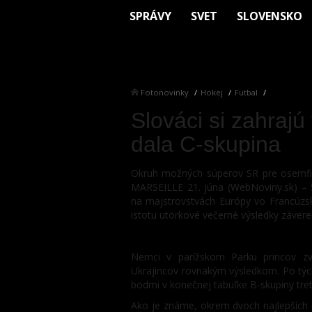
SPRÁVY
SVET
SLOVENSKO
Fotonovinky
Hokej
Futbal
Slováci si zahrajú
dala C-skupina
Okruh možných súperov SR pre osemfin
MARSEILLE 21. júna (WebNoviny.sk) – Sl
na majstrovstvách Európy vo Francúzsku
istotu utorkové večerné výsledky závere
VŠETKO O ME VO FUTBALE 2016
Nemci v parížskom Parku princov zvíť
Ukrajincov rovnakým výsledkom. Po týcht
bodmi v konečnej tabuľke B-skupiny tre
Ako je známe, okrem dvoch najlepších m