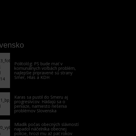
ovensko
Politológ: PS bude mať v
komunálnych voľbách problém,
najlepšie pripravené sú strany
Smer, Hlas a KDH
Karas sa pustil do Smeru aj
progresívcov. Hádajú sa o
peniaze, namiesto riešenia
problémov Slovenska
Mladík počas obecných slávností
napadol náčelníka obecnej
polície, hrozí mu až päť rokov