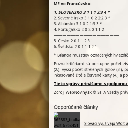
ME vo Francúzsku:
1. SLOVENSKO 3 1 1 1 3:3 4 *
2. Severné Írsko 3 1 0 2 2:2 3 *
3. Albánsko 3 1 0 2 1:3 3 *
4. Portugalsko 2 0 2 0 1:1 2
———————————————-
5. Česko 2 0 1 1 2:3 1
6. Švédsko 2 0 1 1 1:2 1
* Bilancia mužstiev označených hviezdičk
Pozn.: kritériami sú postupne počet zí
(2.), vyšší počet strelených gólov (3.)
inkasované žlté a červené karty (4.) a p
Tieto správy prinášame s podporou 
Zdroj:
WebNoviny.sk
© SITA Všetky práv
Odporúčané články
Slováci využívajú Wolt 