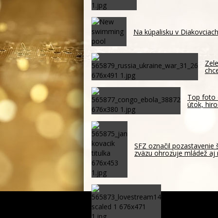
Na kúpalisku v Diakovciach
Zele
chc
Top foto 
útok, hir
SFZ označil pozastavenie 
zväzu ohrozuje mládež aj 
Mužov čaká na 
tak otvorí téma