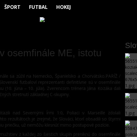
ŠPORT
FUTBAL
HOKEJ
Sl
 v osemfinále ME, istotu
ále sa zúžil na Nemecko, Španielsko a Chorvátsko.PARÍŽ /
ovenskí futbaloví reprezentanti definitívne sú v osemfinále
 (10. júna – 10. júla). Zverencom trénera Jána Kozáka dali
čných stretnutí základnej C-skupiny.
azili nad Severnými Írmi 1:0, Poliaci v Marseille zdolali
o rezultátoch je zrejmé, že Slováci, ktorí obsadili so štyrmi
tiu priečku, už nemôžu klesnúť mimo postupové pozície.
užstiev z každej zo šiestich skupín preniknú do osemfinále