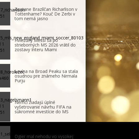
Zostane Brazílčan Richarlison v
Tottenhame? Kouč De Zerbi v
tom nemá jasno
Hviezdny Messi sa po
strieborných MS 2026 vrátil do
zostavy Interu Miami
Lavína na Broad Peaku sa stala
osudnou pre známeho Nirmala
Purju
Nemci žiadajú úplné
vyšetrovanie návrhu FIFA na
súkromné investície do MS
Ogier mal nehodu vo vysokej