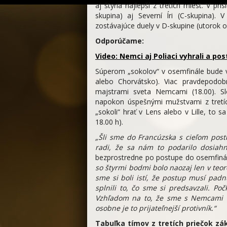
aj štyria najlepší z tretích miest. V pr
skupina) aj Severní Íri (C-skupina)
zostávajúce duely v D-skupine (utorok o 
Odporúčame:
Video: Nemci aj Poliaci vyhrali a po
Súperom „sokolov“ v osemfinále bude v
alebo Chorvátsko). Viac pravdepodobn
majstrami sveta Nemcami (18.00). Slo
napokon úspešnými mužstvami z tretíc
„sokoli“ hrať v Lens alebo v Lille, to
18.00 h).
„Šli sme do Francúzska s cieľom postú
radi, že sa nám to podarilo dosiahnu
bezprostredne po postupe do osemfinále
so štyrmi bodmi bolo naozaj len v teore
sme si boli istí, že postup musí padn
splnili to, čo sme si predsavzali. P
Vzhľadom na to, že sme s Nemcami h
osobne je to prijateľnejší protivník.“
Tabuľka tímov z tretích priečok z