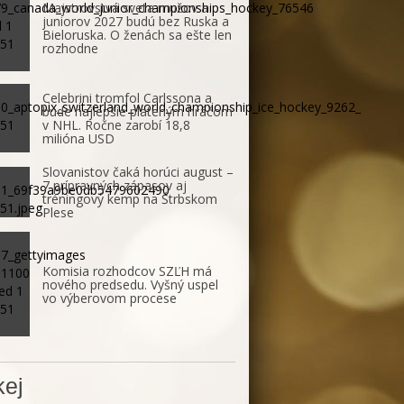
Majstrovstvá sveta mužov a
juniorov 2027 budú bez Ruska a
Bieloruska. O ženách sa ešte len
rozhodne
Celebrini tromfol Carlssona a
bude najlepšie plateným hráčom
v NHL. Ročne zarobí 18,8
milióna USD
Slovanistov čaká horúci august –
7 prípravných zápasov aj
tréningový kemp na Štrbskom
Plese
Komisia rozhodcov SZĽH má
nového predsedu. Vyšný uspel
vo výberovom procese
ej