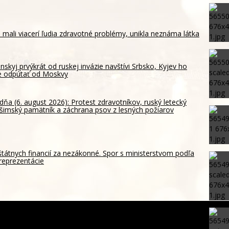
 mali viacerí ľudia zdravotné problémy, unikla neznáma látka
nskyj prvýkrát od ruskej invázie navštívi Srbsko, Kyjev ho
e odpútať od Moskvy
dňa (6. august 2026): Protest zdravotníkov, ruský letecký
ošimský pamätník a záchrana psov z lesných požiarov
štátnych financií za nezákonné. Spor s ministerstvom podľa
reprezentácie
Lovestreame skúška tehotenského bruška, na festivale sa
 ženského zdravia