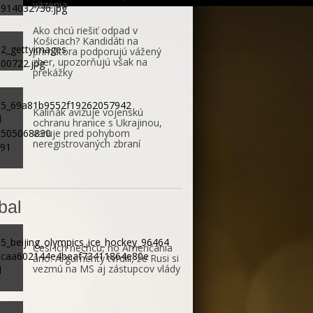
väzenia
Ako chcú riešiť odpad v
Košiciach? Kandidáti na
primátora podporujú vážený
zber, upozorňujú však na
prekážky
Kaliňák avizuje vojenskú
ochranu hranice s Ukrajinou,
varuje pred pohybom
neregistrovaných zbraní
bal
Česi ich nechcú, no Američania
áno. Argumenty tvrdili, že Rusi si
vezmú na MS aj zástupcov vlády