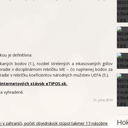
ou je definitívna.
skaných bodov (1.), rozdiel strelených a inkasovaných gólov
, poradie v disciplinárnom rebríčku ME – čo najmenej bodov za
oradie v rebríčku koeficientov národných mužstiev UEFA (5.).
internetových stávok eTIPOS.sk.
a vyhradené.
21. júna 2016
Hok
aj v zahraničí, počet objednávok stúpol takmer 17-násobne