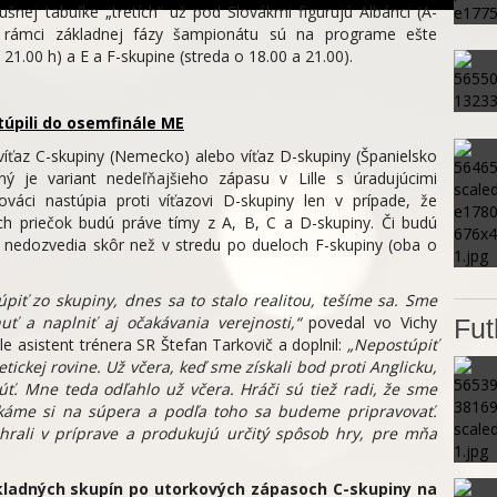
íslušnej tabuľke „tretích“ už pod Slovákmi figurujú Albánci (A-
. V rámci základnej fázy šampionátu sú na programe ešte
21.00 h) a E a F-skupine (streda o 18.00 a 21.00).
stúpili do osemfinále ME
íťaz C-skupiny (Nemecko) alebo víťaz D-skupiny (Španielsko
ý je variant nedeľňajšieho zápasu v Lille s úradujúcimi
váci nastúpia proti víťazovi D-skupiny len v prípade, že
h priečok budú práve tímy z A, B, C a D-skupiny. Či budú
 sa nedozvedia skôr než v stredu po dueloch F-skupiny (oba o
piť zo skupiny, dnes sa to stalo realitou, tešíme sa. Sme
ť a naplniť aj očakávania verejnosti,“
povedal vo Vichy
Fut
 asistent trénera SR Štefan Tarkovič a doplnil:
„Nepostúpiť
tickej rovine. Už včera, keď sme získali bod proti Anglicku,
úť. Mne teda odľahlo už včera. Hráči sú tiež radi, že sme
očkáme si na súpera a podľa toho sa budeme pripravovať.
rali v príprave a produkujú určitý spôsob hry, pre mňa
ákladných skupín po utorkových zápasoch C-skupiny na