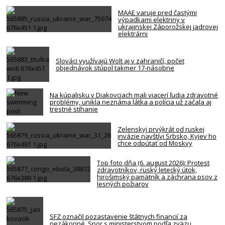
MAAE varuje pred častými
výpadkami elektriny v
ukrajinskej Záporožskej jadrovej
elektrárni
Slováci využívajú Wolt aj v zahraničí, počet
objednávok stúpol takmer 17-násobne
Na kúpalisku v Diakovciach mali viacerí ľudia zdravotné
problémy, unikla neznáma látka a polícia už začala aj
trestné stíhanie
Zelenskyj prvýkrát od ruskej
invázie navštívi Srbsko, Kyjev ho
chce odpútať od Moskvy
Top foto dňa (6. august 2026): Protest
zdravotníkov, ruský letecký útok,
hirošimský pamätník a záchrana psov z
lesných požiarov
SFZ označil pozastavenie štátnych financií za
nezákonné. Spor s ministerstvom podľa zväzu