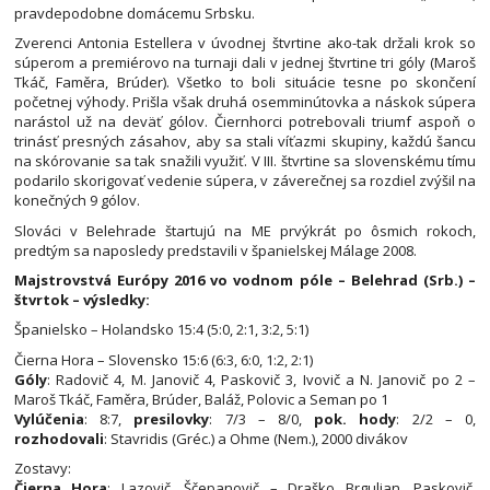
pravdepodobne domácemu Srbsku.
Zverenci Antonia Estellera v úvodnej štvrtine ako-tak držali krok so
súperom a premiérovo na turnaji dali v jednej štvrtine tri góly (Maroš
Tkáč, Faměra, Brúder). Všetko to boli situácie tesne po skončení
početnej výhody. Prišla však druhá osemminútovka a náskok súpera
narástol už na deväť gólov. Čiernhorci potrebovali triumf aspoň o
trinásť presných zásahov, aby sa stali víťazmi skupiny, každú šancu
na skórovanie sa tak snažili využiť. V III. štvrtine sa slovenskému tímu
podarilo skorigovať vedenie súpera, v záverečnej sa rozdiel zvýšil na
konečných 9 gólov.
Slováci v Belehrade štartujú na ME prvýkrát po ôsmich rokoch,
predtým sa naposledy predstavili v španielskej Málage 2008.
Majstrovstvá Európy 2016 vo vodnom póle – Belehrad (Srb.) –
štvrtok – výsledky:
Španielsko – Holandsko 15:4 (5:0, 2:1, 3:2, 5:1)
Čierna Hora – Slovensko 15:6 (6:3, 6:0, 1:2, 2:1)
Góly
: Radovič 4, M. Janovič 4, Paskovič 3, Ivovič a N. Janovič po 2 –
Maroš Tkáč, Faměra, Brúder, Baláž, Polovic a Seman po 1
Vylúčenia
: 8:7,
presilovky
: 7/3 – 8/0,
pok. hody
: 2/2 – 0,
rozhodovali
: Stavridis (Gréc.) a Ohme (Nem.), 2000 divákov
Zostavy:
Čierna Hora
: Lazovič, Ščepanovič – Draško Brguljan, Paskovič,