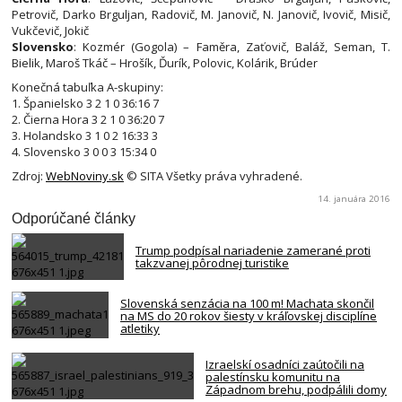
Petrovič, Darko Brguljan, Radovič, M. Janovič, N. Janovič, Ivovič, Misič,
Vukčevič, Jokič
Slovensko
: Kozmér (Gogola) – Faměra, Zaťovič, Baláž, Seman, T.
Bielik, Maroš Tkáč – Hrošík, Ďurík, Polovic, Kolárik, Brúder
Konečná tabuľka A-skupiny:
1. Španielsko 3 2 1 0 36:16 7
2. Čierna Hora 3 2 1 0 36:20 7
3. Holandsko 3 1 0 2 16:33 3
4. Slovensko 3 0 0 3 15:34 0
Zdroj:
WebNoviny.sk
© SITA Všetky práva vyhradené.
14. januára 2016
Odporúčané články
Trump podpísal nariadenie zamerané proti
takzvanej pôrodnej turistike
Slovenská senzácia na 100 m! Machata skončil
na MS do 20 rokov šiesty v kráľovskej disciplíne
atletiky
Izraelskí osadníci zaútočili na
palestínsku komunitu na
Západnom brehu, podpálili domy