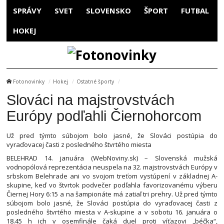
SPRÁVY
SVET
SLOVENSKO
ŠPORT
FUTBAL
HOKEJ
Fotonovinky
Hokej
Ostatné športy
Slováci na majstrovstvách
Európy podľahli Čiernohorcom
Už pred týmto súbojom bolo jasné, že Slováci postúpia do
vyraďovacej časti z posledného štvrtého miesta
BELEHRAD 14. januára (WebNoviny.sk) – Slovenská mužská
vodnopólová reprezentácia neuspela na 32. majstrovstvách Európy v
srbskom Belehrade ani vo svojom treťom vystúpení v základnej A-
skupine, keď vo štvrtok podvečer podľahla favorizovanému výberu
Čiernej Hory 6:15 a na šampionáte má zatiaľ tri prehry. Už pred týmto
súbojom bolo jasné, že Slováci postúpia do vyraďovacej časti z
posledného štvrtého miesta v A-skupine a v sobotu 16. januára o
18.45 h ich v osemfinále čaká duel proti víťazovi „béčka“,