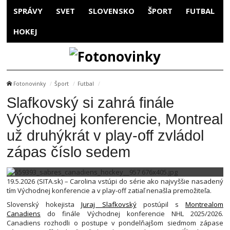
SPRÁVY
SVET
SLOVENSKO
ŠPORT
FUTBAL
HOKEJ
Fotonovinky
Šport
Futbal
Slafkovský si zahrá finále
Východnej konferencie, Montreal
už druhýkrát v play-off zvládol
zápas číslo sedem
19.5.2026 (SITA.sk) – Carolina vstúpi do série ako najvyššie nasadený
tím Východnej konferencie a v play-off zatiaľ nenašla premožiteľa.
Slovenský hokejista
Juraj Slafkovský
postúpil s
Montrealom
Canadiens
do finále Východnej konferencie NHL 2025/2026.
Canadiens rozhodli o postupe v pondelňajšom siedmom zápase