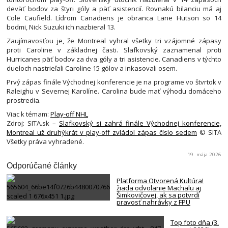
deväť bodov za štyri góly a päť asistencií. Rovnakú bilanciu má aj
Cole Caufield. Lídrom Canadiens je obranca Lane Hutson so 14
bodmi, Nick Suzuki ich nazbieral 13.
Zaujímavosťou je, že Montreal vyhral všetky tri vzájomné zápasy
proti Caroline v základnej časti. Slafkovský zaznamenal proti
Hurricanes päť bodov za dva góly a tri asistencie. Canadiens v týchto
dueloch nastrieľali Caroline 15 gólov a inkasovali osem.
Prvý zápas finále Východnej konferencie je na programe vo štvrtok v
Raleighu v Severnej Karolíne. Carolina bude mať výhodu domáceho
prostredia.
Viac k témam:
Play-off NHL
Zdroj: SITA.sk –
Slafkovský si zahrá finále Východnej konferencie,
Montreal už druhýkrát v play-off zvládol zápas číslo sedem
© SITA
Všetky práva vyhradené.
19. mája 2026
Odporúčané články
Platforma Otvorená Kultúra!
žiada odvolanie Machalu aj
Šimkovičovej, ak sa potvrdí
pravosť nahrávky z FPU
Top foto dňa (3.