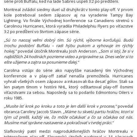
série proti Buffalu, keď na ľade Sabres uspeli 3:2 po predĺžení.
Montreal zvládol siedmy duel už druhýkrát v tomto play-off. V prvom
kole potreboval sedem zápasov aj na vyradenie Tampy Bay
Lightning. Vo finále Východnej konferencie sa Canadiens stretnú s
Carolinou Hurricanes, ktorá vyradila Philadelphiu Flyers po víťazstve
3:2 po predĺžení vo štvrtom zápase série.
„Sú to naozaj veľmi dobrý tím. Sú rýchli, výborne korčuľujú. Budú
trochu podobní Buffalu – radi hýbu pukom a vyhovuje im rýchly
hokej,“
povedal útočník Montrealu Josh Anderson.
„Som si istý, že si v
najbližších 24 hodinách pozrieme video a pripravíme sa. Dnes večer si to
ešte užijeme a zajtra sa posunieme ďalej.“
Carolina vstúpi do série ako najvyššie nasadený tím Východnej
konferencie a v play-off zatiaľ nenašla premožiteľa. Hurricanes
vyhrali všetkých osem zápasov a inkasovali iba desať gólov. Stali sa
len piatym tímom v histórii NHL, ktorý odštartoval play-off ôsmimi
víťazstvami za sebou. Naposledy sa to podarilo Edmontonu Oilers v
roku 1985.
„Musíte ísť krok po kroku a toto je len ďalší krok v procese,“
povedal
obranca Caroliny Jaccob Slavin.
„Máme tu skvelú partiu hráčov, ktorí si
tým už prešli, každý vie, čo môže očakávať a čo sa očakáva od nás.
Musíme mať správne nastavenie a pokračovať v tvrdej práci.“
Slafkovský patrí medzi najproduktívnejších hráčov Montrealu v
tohtoročnom play-off. Slovenský útočník nazbieral v 14 zápasoch