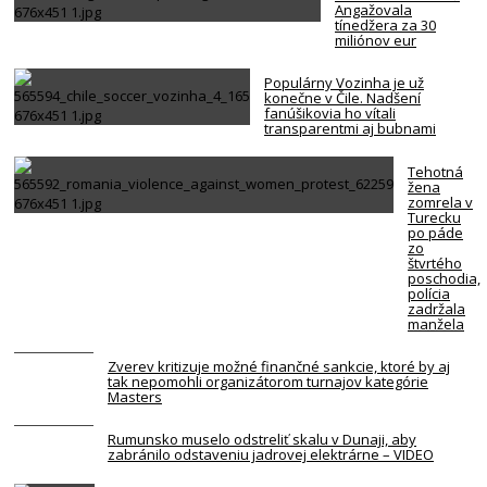
Angažovala
tínedžera za 30
miliónov eur
Populárny Vozinha je už
konečne v Čile. Nadšení
fanúšikovia ho vítali
transparentmi aj bubnami
Tehotná
žena
zomrela v
Turecku
po páde
zo
štvrtého
poschodia,
polícia
zadržala
manžela
Zverev kritizuje možné finančné sankcie, ktoré by aj
tak nepomohli organizátorom turnajov kategórie
Masters
Rumunsko muselo odstreliť skalu v Dunaji, aby
zabránilo odstaveniu jadrovej elektrárne – VIDEO