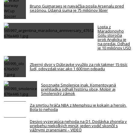
Bruno Guimaraes je najväčšia posila Arsenalu pred
sezónou. Údajná suma je 75 miliónov libier
Lopta z
Maradonovho
Gólu storočia
proti Anglicku je
na predaj. Odhad
je 10 miliónov USD
Zberný dvor v Dúbravke využilo za rok takmer 15-tisíc
ľudí, odovzdali viac ako 1 600 ton odpadu
Spoznajte Smolenice inak. Komentovaná
prehliadka odhalí históriu obce, Molpír aj
Smolenický zámok
Za smrťou hráča NBA z Memphisu je kokaín a heroín.
Bola to nehoda
Desivo vyzerajúca nehoda na D1. Dodávka zhorela v
priebehu niekoľkých minút, jeden vodič skončil s
vážnymi zraneniami – VIDEO