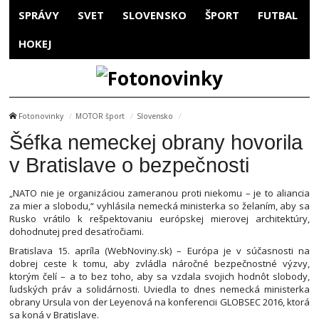
SPRÁVY
SVET
SLOVENSKO
ŠPORT
FUTBAL
HOKEJ
Fotonovinky
MOTOR šport
Slovensko
Šéfka nemeckej obrany hovorila
v Bratislave o bezpečnosti
„NATO nie je organizáciou zameranou proti niekomu – je to aliancia
za mier a slobodu,“ vyhlásila nemecká ministerka so želaním, aby sa
Rusko vrátilo k rešpektovaniu európskej mierovej architektúry,
dohodnutej pred desaťročiami.
Bratislava 15. apríla (WebNoviny.sk) – Európa je v súčasnosti na
dobrej ceste k tomu, aby zvládla náročné bezpečnostné výzvy,
ktorým čelí – a to bez toho, aby sa vzdala svojich hodnôt slobody,
ľudských práv a solidárnosti. Uviedla to dnes nemecká ministerka
obrany Ursula von der Leyenová na konferencii GLOBSEC 2016, ktorá
sa koná v Bratislave.