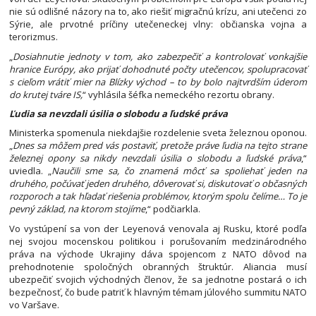
nie sú odlišné názory na to, ako riešiť migračnú krízu, ani utečenci zo
Sýrie, ale prvotné príčiny utečeneckej vlny: občianska vojna a
terorizmus.
„
Dosiahnutie jednoty v tom, ako zabezpečiť a kontrolovať vonkajšie
hranice Európy, ako prijať dohodnuté počty utečencov, spolupracovať
s cieľom vrátiť mier na Blízky východ – to by bolo najtvrdším úderom
do krutej tváre IS,
“ vyhlásila šéfka nemeckého rezortu obrany.
Ľudia sa nevzdali úsilia o slobodu a ľudské práva
Ministerka spomenula niekdajšie rozdelenie sveta železnou oponou.
„
Dnes sa môžem pred vás postaviť, pretože práve ľudia na tejto strane
železnej opony sa nikdy nevzdali úsilia o slobodu a ľudské práva
,“
uviedla. „
Naučili sme sa, čo znamená môcť sa spoliehať jeden na
druhého, počúvať jeden druhého, dôverovať si, diskutovať o občasných
rozporoch a tak hľadať riešenia problémov, ktorým spolu čelíme… To je
pevný základ, na ktorom stojíme
,“ podčiarkla.
Vo vystúpení sa von der Leyenová venovala aj Rusku, ktoré podľa
nej svojou mocenskou politikou i porušovaním medzinárodného
práva na východe Ukrajiny dáva spojencom z NATO dôvod na
prehodnotenie spoločných obranných štruktúr. Aliancia musí
ubezpečiť svojich východných členov, že sa jednotne postará o ich
bezpečnosť, čo bude patriť k hlavným témam júlového summitu NATO
vo Varšave.