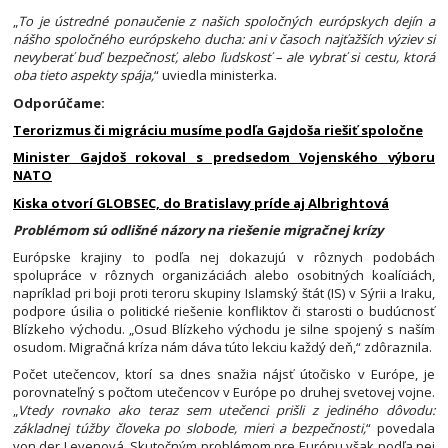
„
To je ústredné ponaučenie z našich spoločných európskych dejín a
nášho spoločného európskeho ducha: ani v časoch najťažších výziev si
nevyberať buď bezpečnosť, alebo ľudskosť – ale vybrať si cestu, ktorá
oba tieto aspekty spája,
“ uviedla ministerka.
Odporúčame:
Terorizmus či migráciu musíme podľa Gajdoša riešiť spoločne
Minister Gajdoš rokoval s predsedom Vojenského výboru
NATO
Kiska otvorí GLOBSEC, do Bratislavy príde aj Albrightová
Problémom sú odlišné názory na riešenie migračnej krízy
Európske krajiny to podľa nej dokazujú v rôznych podobách
spolupráce v rôznych organizáciách alebo osobitných koalíciách,
napríklad pri boji proti teroru skupiny Islamský štát (IS) v Sýrii a Iraku,
podpore úsilia o politické riešenie konfliktov či starosti o budúcnosť
Blízkeho východu. „Osud Blízkeho východu je silne spojený s naším
osudom. Migračná kríza nám dáva túto lekciu každý deň,“ zdôraznila.
Počet utečencov, ktorí sa dnes snažia nájsť útočisko v Európe, je
porovnateľný s počtom utečencov v Európe po druhej svetovej vojne.
„
Vtedy rovnako ako teraz sem utečenci prišli z jediného dôvodu:
základnej túžby človeka po slobode, mieri a bezpečnosti,
“ povedala
von der Leyenová. Skutočným problémom pre Európu však podľa nej