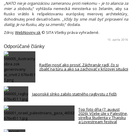
„
NATO nie je organizáciou zameranou proti niekomu – je to aliancia za
mier a slobodu,
“ vyhlásila nemecká ministerka so želaním, aby sa
Rusko vrátilo k rešpektovaniu európskej mierovej architektúry,
dohodnutej pred desaťročiami. „
Vždy by sme mali byť pripravení na
dialóg. Je na Rusku, aby sa zmenilo
,“ dodala.
Zdroj:
WebNoviny.sk
© SITA Všetky práva vyhradené.
15. apríla 2016
Odporúčané články
Radšej nosiť ako prosiť. Záchranár radí, čo si
zbaliť na túru a ako sa zachovať v krízovej situácii
Japonské slnko zabilo statného ragbystu z Fidži
Top foto dňa (7. august
2026): Včelie úle v Palestíne,
streľba študenta v Thajsku
a Lovestream festival