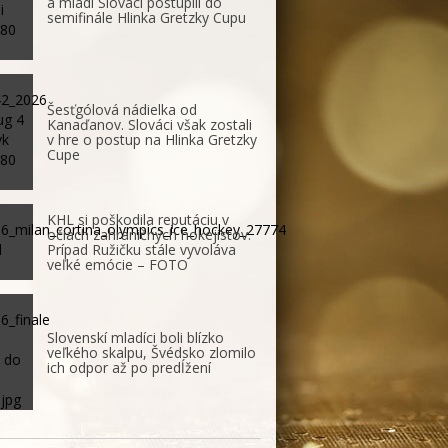
a mladí Slováci postúpili do
semifinále Hlinka Gretzky Cupu
Šesťgólová nádielka od
Kanaďanov. Slováci však zostali
v hre o postup na Hlinka Gretzky
Cupe
KHL si poškodila reputáciu v
očiach zahraničných hokejistov.
Prípad Ružičku stále vyvoláva
veľké emócie – FOTO
Slovenskí mladíci boli blízko
veľkého skalpu, Švédsko zlomilo
ich odpor až po predĺžení