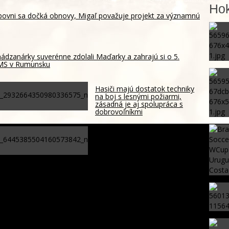
Hok
ubovni sa dočká obnovy, Migaľ považuje projekt za významnú
ádzanárky suverénne zdolali Maďarky a zahrajú si o 5.
 MS v Rumunsku
Hasiči majú dostatok techniky
na boj s lesnými požiarmi,
zásadná je aj spolupráca s
dobrovoľníkmi
Kandidatúru Slovenska do
Bezpečnostnej rady OSN
podporilo 123 štátov, Blanár
hovorí o prejave dôvery
m na priecestí pri Starom Smokovci, cestujúci sa nezranili