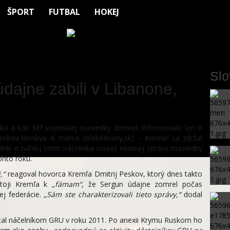
ŠPORT
FUTBAL
HOKEJ
Sl
dajne zabili v Libanone,
ko a kde šéf vojenskej rozviedky zomrel. Informovalo len o
 rokov.Moskva 4. marca (WebNoviny.sk) – Kremeľ sa zdržal
ií o náhlej smrti náčelníka ruskej Hlavnej správy rozviedky
ohto roku.
,“
reagoval hovorca Kremľa Dmitrij Peskov, ktorý dnes takto
stoji Kremľa k
„fámam“
, že Sergun údajne zomrel počas
ej federácie.
„Sám ste charakterizovali tieto správy,“
dodal
stal náčelníkom GRU v roku 2011. Po anexii Krymu Ruskom ho