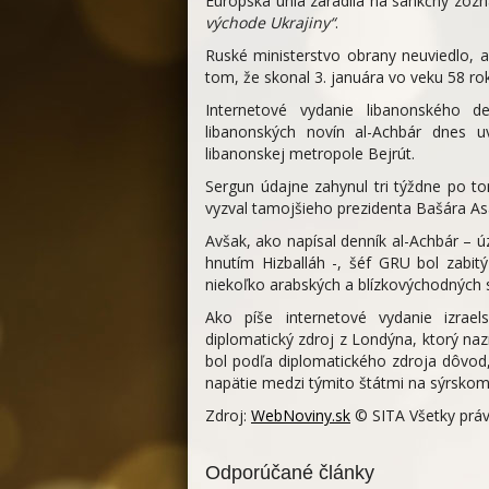
Európska únia zaradila na sankčný zo
východe Ukrajiny“
.
Ruské ministerstvo obrany neuviedlo, a
tom, že skonal 3. januára vo veku 58 ro
Internetové vydanie libanonského 
libanonských novín al-Achbár dnes uv
libanonskej metropole Bejrút.
Sergun údajne zahynul tri týždne po to
vyzval tamojšieho prezidenta Bašára As
Avšak, ako napísal denník al-Achbár –
hnutím Hizballáh -, šéf GRU bol zabitý
niekoľko arabských a blízkovýchodných 
Ako píše internetové vydanie izrael
diplomatický zdroj z Londýna, ktorý na
bol podľa diplomatického zdroja dôvod
napätie medzi týmito štátmi na sýrskom
Zdroj:
WebNoviny.sk
© SITA Všetky práv
Odporúčané články