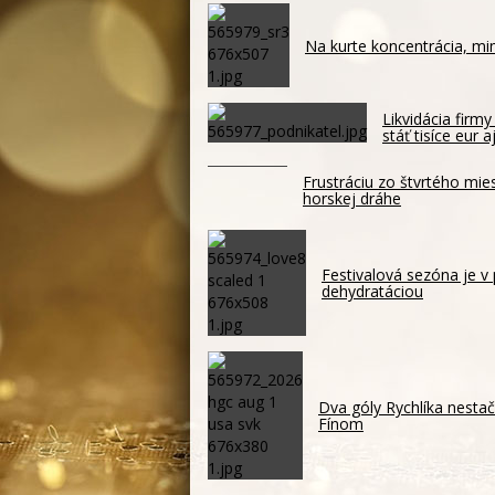
Na kurte koncentrácia, mi
Likvidácia firm
stáť tisíce eur 
Frustráciu zo štvrtého mie
horskej dráhe
Festivalová sezóna je v
dehydratáciou
Dva góly Rychlíka nestači
Fínom