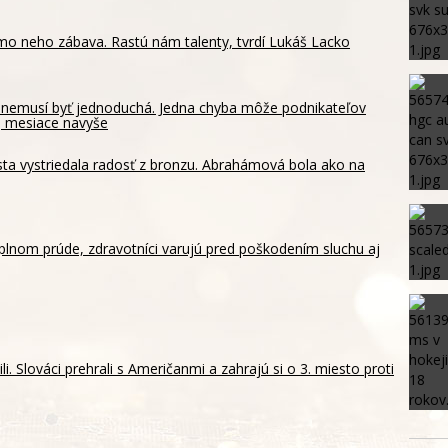
mo neho zábava. Rastú nám talenty, tvrdí Lukáš Lacko
y nemusí byť jednoduchá. Jedna chyba môže podnikateľov
aj mesiace navyše
sta vystriedala radosť z bronzu. Abrahámová bola ako na
 plnom prúde, zdravotníci varujú pred poškodením sluchu aj
li. Slováci prehrali s Američanmi a zahrajú si o 3. miesto proti