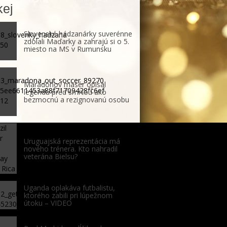
ej
Slovenské hádzanárky suverénne
zdolali Maďarky a zahrajú si o 5.
miesto na MS v Rumunsku
Maradonov masér opísal
legendu pred smrťou ako
bezmocnú a rezignovanú osobu
Uruguajská reprezentácia má
nového trénera. Kto nahradil
veterána Bielsu?
Uganda oplakáva futbalistu,
ktorého zabili pri lúpežnom
útoku – VIDEO