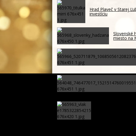
Hrad Plaveč v Starej Ľ
investíciu
Slovenské h
miesto na
Vlak sa zrazil s auto