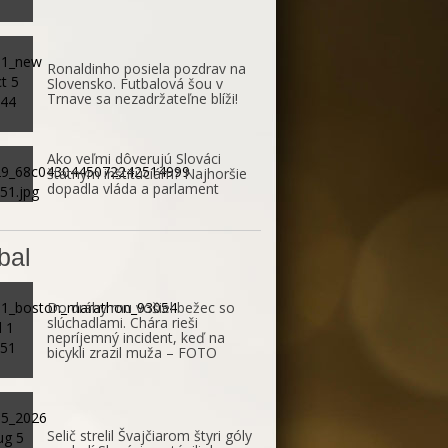
Ronaldinho posiela pozdrav na
Slovensko. Futbalová šou v
Trnave sa nezadržateľne blíži!
Ako veľmi dôverujú Slováci
štátnym inštitúciám? Najhoršie
dopadla vláda a parlament
bal
Do dráhy mu vošiel bežec so
slúchadlami. Chára rieši
nepríjemný incident, keď na
bicykli zrazil muža – FOTO
Selič strelil Švajčiarom štyri góly