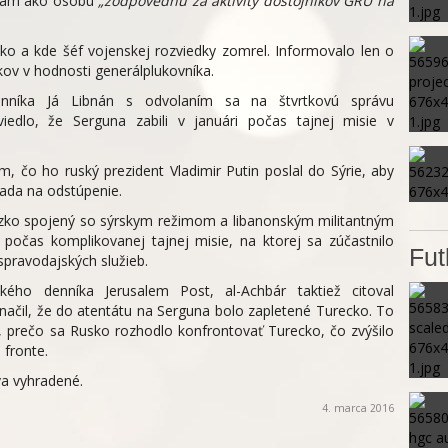
znam ako osobu
„zodpovednú za aktivity dôstojníkov GRU na
ko a kde šéf vojenskej rozviedky zomrel. Informovalo len o
kov v hodnosti generálplukovníka.
denníka Já Libnán s odvolaním sa na štvrtkovú správu
iedlo, že Serguna zabili v januári počas tajnej misie v
m, čo ho ruský prezident Vladimir Putin poslal do Sýrie, aby
ada na odstúpenie.
 úzko spojený so sýrskym režimom a libanonským militantným
 počas komplikovanej tajnej misie, na ktorej sa zúčastnilo
Fut
spravodajských služieb.
ského denníka Jerusalem Post, al-Achbár taktiež citoval
značil, že do atentátu na Serguna bolo zapletené Turecko. To
, prečo sa Rusko rozhodlo konfrontovať Turecko, čo zvýšilo
 fronte.
a vyhradené.
4. marca 2016