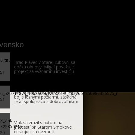
ovensko
Hrad Plaveč v Starej Ľubovni sa
dočká obnovy, Migaľ považuje
projekt za významnú investíciu
Hasiči majú dostatok techniky na
boj s lesnými požiarmi, zásadná
je aj spolupráca s dobrovoľníkmi
Vlak sa zrazil s autom na
priecestí pri Starom Smokovci,
cestujúci sa nezranili