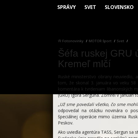
SPRÁVY
SVET
SLOVENSKO
Fotonovinky
MOTOR šport
Svet
Šéfa ruskej GRU ú
Kremeľ mlčí
Ruské ministerstvo obrany neuviedlo, a
tom, že skonal 3. januára vo veku 58
komentára k tvrdeniam libanonských méd
(GRU) Igora Serguna. Zomrel v januári t
„Už sme povedali všetko, čo sme mohli
odpovedal na otázku novinára o po
špeciálnej operácie mimo územia Rusk
Peskov.
Ako uviedla agentúra TASS, Sergun sa 