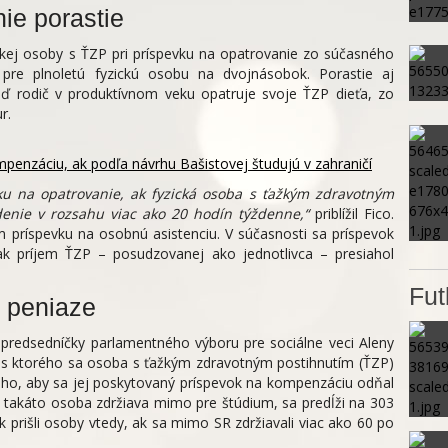
ie porastie
ickej osoby s ŤZP pri príspevku na opatrovanie zo súčasného
pre plnoletú fyzickú osobu na dvojnásobok. Porastie aj
eď rodič v produktívnom veku opatruje svoje ŤZP dieťa, zo
r.
penzáciu, ak podľa návrhu Bašistovej študujú v zahraničí
u na opatrovanie, ak fyzická osoba s ťažkým zdravotným
denie v rozsahu viac ako 20 hodín týždenne,“
priblížil Fico.
om príspevku na osobnú asistenciu. V súčasnosti sa príspevok
 ak príjem ŤZP – posudzovanej ako jednotlivca – presiahol
Fut
 peniaze
predsedníčky parlamentného výboru pre sociálne veci Aleny
as ktorého sa osoba s ťažkým zdravotným postihnutím (ŤZP)
ho, aby sa jej poskytovaný príspevok na kompenzáciu odňal
sa takáto osoba zdržiava mimo pre štúdium, sa predĺži na 303
k prišli osoby vtedy, ak sa mimo SR zdržiavali viac ako 60 po