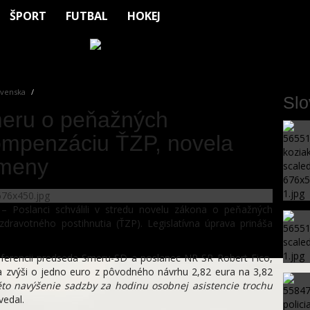
ŠPORT
FUTBAL
HOKEJ
venska
Sl
meru o peňažných
ompenzáciu ŤZP, novela
zmeny
– Poslanci schválili v stredu novelu zákona o peňažných
dravotného postihnutia (ŤZP). Legislatívna úprava prináša
nferencii predseda Smeru-SD a poslanec NR SR Robert Fico,
a zvýši o jedno euro z pôvodného návrhu 2,82 eura na 3,82
éto navýšenie sadzby za hodinu osobnej asistencie trochu
edal.