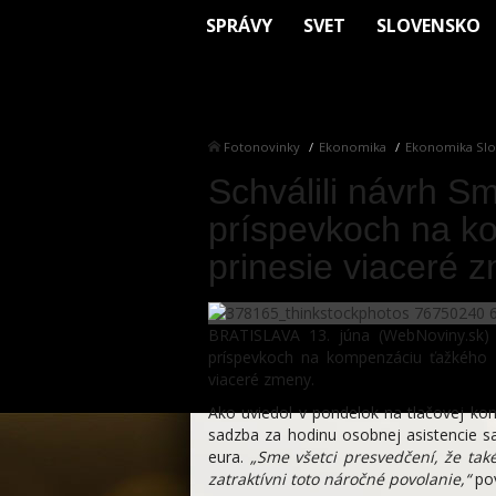
SPRÁVY
SVET
SLOVENSKO
Fotonovinky
Ekonomika
Ekonomika Slo
Schválili návrh S
príspevkoch na k
prinesie viaceré 
BRATISLAVA 13. júna (WebNoviny.sk) 
príspevkoch na kompenzáciu ťažkého z
viaceré zmeny.
Ako uviedol v pondelok na tlačovej ko
sadzba za hodinu osobnej asistencie s
eura.
„Sme všetci presvedčení, že tak
zatraktívni toto náročné povolanie,“
pov