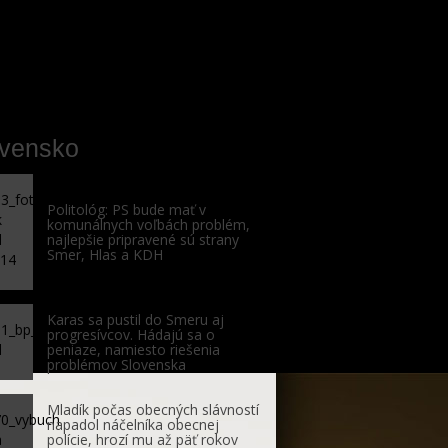
ovensko
Politológ: PS bude mať v
komunálnych voľbách problém,
najlepšie pripravené sú strany
Smer, Hlas a KDH
Karas sa pustil do Smeru aj
progresívcov. Hádajú sa o
peniaze, namiesto riešenia
problémov Slovenska
Mladík počas obecných slávností
napadol náčelníka obecnej
polície, hrozí mu až päť rokov