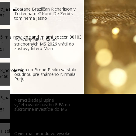
Zostane Brazílčan Richarlison v
Tottenhame? Kouč De Zerbi v
tom nemá jasno
Hviezdny Messi sa po
strieborných MS 2026 vrátil do
zostavy Interu Miami
Lavína na Broad Peaku sa stala
osudnou pre známeho Nirmala
Purju
Nemci žiadajú úplné
vyšetrovanie návrhu FIFA na
súkromné investície do MS
Ogier mal nehodu vo vysokej