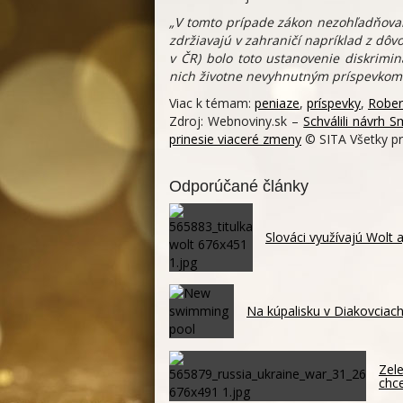
„V tomto prípade zákon nezohľadňoval 
zdržiavajú v zahraničí napríklad z dôv
v ČR) bolo toto ustanovenie diskrimi
nich životne nevyhnutným príspevkom 
Viac k témam:
peniaze
,
príspevky
,
Rober
Zdroj: Webnoviny.sk –
Schválili návrh
prinesie viaceré zmeny
© SITA Všetky pr
Odporúčané články
Slováci využívajú Wolt 
Na kúpalisku v Diakovciach
Zele
chc