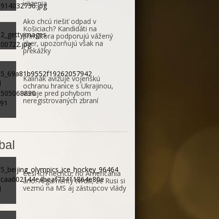
väzenia
Ako chcú riešiť odpad v
Košiciach? Kandidáti na
primátora podporujú vážený
zber, upozorňujú však na
prekážky
Kaliňák avizuje vojenskú
ochranu hranice s Ukrajinou,
varuje pred pohybom
neregistrovaných zbraní
bal
Česi ich nechcú, no Američania
áno. Argumenty tvrdili, že Rusi si
vezmú na MS aj zástupcov vlády