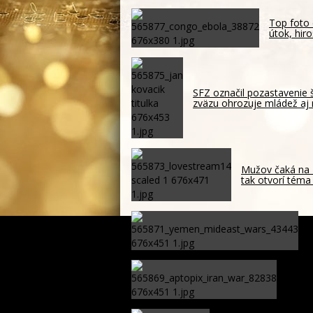
Top foto 
útok, hir
SFZ označil pozastavenie 
zväzu ohrozuje mládež aj 
Mužov čaká na 
tak otvorí téma
J
n
Irán p
zozna