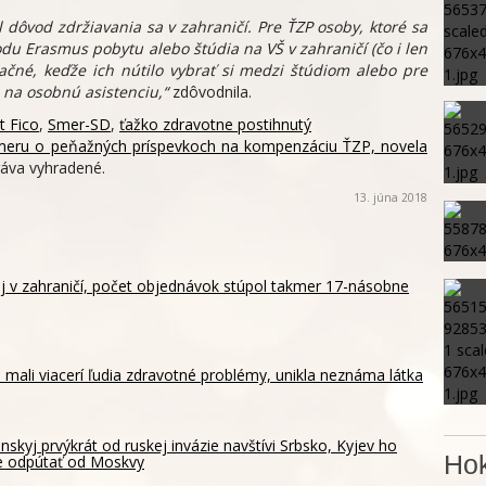
dôvod zdržiavania sa v zahraničí. Pre ŤZP osoby, ktoré sa
odu Erasmus pobytu alebo štúdia na VŠ v zahraničí (čo i len
načné, keďže ich nútilo vybrať si medzi štúdiom alebo pre
na osobnú asistenciu,“
zdôvodnila.
t Fico
,
Smer-SD
,
ťažko zdravotne postihnutý
 Smeru o peňažných príspevkoch na kompenzáciu ŤZP, novela
áva vyhradené.
13. júna 2018
aj v zahraničí, počet objednávok stúpol takmer 17-násobne
 mali viacerí ľudia zdravotné problémy, unikla neznáma látka
nskyj prvýkrát od ruskej invázie navštívi Srbsko, Kyjev ho
Hok
e odpútať od Moskvy