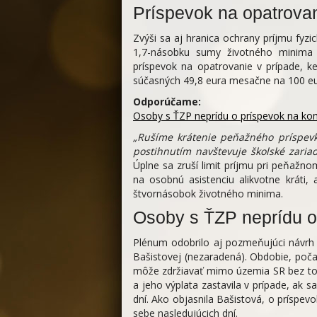
Príspevok na opatrovan
Zvýši sa aj hranica ochrany príjmu fyz
1,7-násobku sumy životného minima 
príspevok na opatrovanie v prípade, k
súčasných 49,8 eura mesačne na 100 eu
Odporúčame:
Osoby s ŤZP neprídu o príspevok na kom
„Rušíme krátenie peňažného príspevk
postihnutím navštevuje školské zaria
Úplne sa zruší limit príjmu pri peňažn
na osobnú asistenciu alikvotne kráti,
štvornásobok životného minima.
Osoby s ŤZP neprídu o
Plénum odobrilo aj pozmeňujúci návrh 
Bašistovej (nezaradená). Obdobie, poč
môže zdržiavať mimo územia SR bez to
a jeho výplata zastavila v prípade, ak 
dní. Ako objasnila Bašistová, o príspevo
sebe nasledujúcich dní.