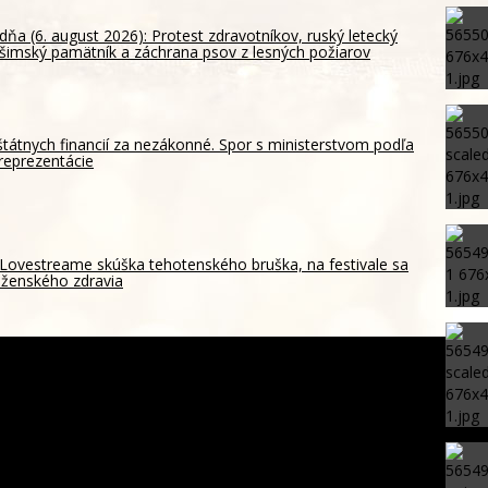
dňa (6. august 2026): Protest zdravotníkov, ruský letecký
ošimský pamätník a záchrana psov z lesných požiarov
štátnych financií za nezákonné. Spor s ministerstvom podľa
reprezentácie
Lovestreame skúška tehotenského bruška, na festivale sa
 ženského zdravia
emenskí Húsíovia spustili raketové a dronové útoky, zabili
ajmenej 38 vládnych vojakov
ohrozil susedom, že „zhasne celý Perzský záliv“, pripravil
m cieľov