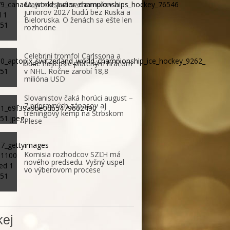
Majstrovstvá sveta mužov a
juniorov 2027 budú bez Ruska a
Bieloruska. O ženách sa ešte len
rozhodne
Celebrini tromfol Carlssona a
bude najlepšie plateným hráčom
v NHL. Ročne zarobí 18,8
milióna USD
Slovanistov čaká horúci august –
7 prípravných zápasov aj
tréningový kemp na Štrbskom
Plese
Komisia rozhodcov SZĽH má
nového predsedu. Vyšný uspel
vo výberovom procese
ej