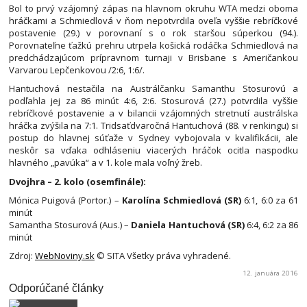
Bol to prvý vzájomný zápas na hlavnom okruhu WTA medzi oboma
hráčkami a Schmiedlová v ňom nepotvrdila oveľa vyššie rebríčkové
postavenie (29.) v porovnaní s o rok staršou súperkou (94.).
Porovnateľne ťažkú prehru utrpela košická rodáčka Schmiedlová na
predchádzajúcom prípravnom turnaji v Brisbane s Američankou
Varvarou Lepčenkovou /2:6, 1:6/.
Hantuchová nestačila na Austrálčanku Samanthu Stosurovú a
podľahla jej za 86 minút 4:6, 2:6. Stosurová (27.) potvrdila vyššie
rebríčkové postavenie a v bilancii vzájomných stretnutí austrálska
hráčka zvýšila na 7:1. Tridsaťdvaročná Hantuchová (88. v renkingu) si
postup do hlavnej súťaže v Sydney vybojovala v kvalifikácii, ale
neskôr sa vďaka odhláseniu viacerých hráčok ocitla naspodku
hlavného „pavúka“ a v 1. kole mala voľný žreb.
Dvojhra – 2. kolo (osemfinále):
Mónica Puigová (Portor.) –
Karolína Schmiedlová (SR)
6:1, 6:0 za 61
minút
Samantha Stosurová (Aus.) –
Daniela Hantuchová (SR)
6:4, 6:2 za 86
minút
Zdroj:
WebNoviny.sk
© SITA Všetky práva vyhradené.
12. januára 2016
Odporúčané články