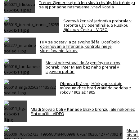
Tréner Gymerskej má len slová chvály. Na tréningu
sa aj poriadne nasmejeme, vraví Kotala
Svetová ženská jednotka prehrala v
Toronte už v osemfinále. S Ruskou
žijúcou v Česku – VIDEO
FIFA sa postavila za svojho šéfa. Dosť bolo
očierňovania Infantina, kontrola nie je
skresľovanie faktov
Messi odcestoval do Argentíny na otcov
pohreb. Inter Miami bez neho prehral v
Ligovom pohári
Obnova Krásnej Hôrky pokračuje,
múzeum chce hrad vrátiť do podoby z
rokov 1903 až 1905
Mladí Slováci boli v Kanade blízko bronzu, ale nakoniec
Fíni otočili – VIDEO
Mesto
otvori
denný