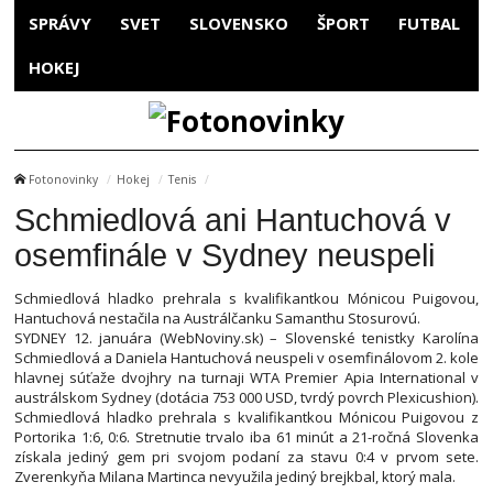
SPRÁVY
SVET
SLOVENSKO
ŠPORT
FUTBAL
HOKEJ
Fotonovinky
Hokej
Tenis
Schmiedlová ani Hantuchová v
osemfinále v Sydney neuspeli
Schmiedlová hladko prehrala s kvalifikantkou Mónicou Puigovou,
Hantuchová nestačila na Austrálčanku Samanthu Stosurovú.
SYDNEY 12. januára (WebNoviny.sk) – Slovenské tenistky Karolína
Schmiedlová a Daniela Hantuchová neuspeli v osemfinálovom 2. kole
hlavnej súťaže dvojhry na turnaji WTA Premier Apia International v
austrálskom Sydney (dotácia 753 000 USD, tvrdý povrch Plexicushion).
Schmiedlová hladko prehrala s kvalifikantkou Mónicou Puigovou z
Portorika 1:6, 0:6. Stretnutie trvalo iba 61 minút a 21-ročná Slovenka
získala jediný gem pri svojom podaní za stavu 0:4 v prvom sete.
Zverenkyňa Milana Martinca nevyužila jediný brejkbal, ktorý mala.