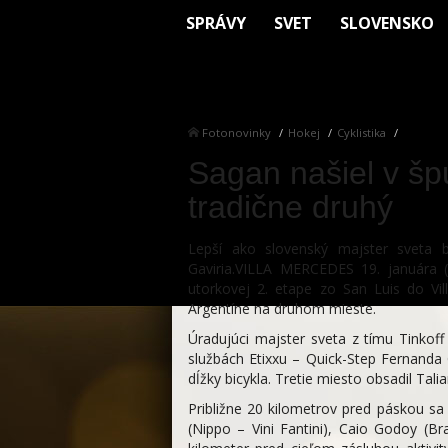
SPRÁVY
SVET
SLOVENSKO
Fotonovinky
Hokej
Cyklistika
Sagan našiel v špu
tradične druhý
Lepší ako slovenský majster sveta 
Gaviria.VILLA MERCEDES 19. januára (
utorkovej 2. etape zo San Luis do Vi
Argentíne na druhom mieste.
Úradujúci majster sveta z tímu Tinkoff
službách Etixxu – Quick-Step Fernanda 
dĺžky bicykla. Tretie miesto obsadil Talia
Približne 20 kilometrov pred páskou sa
(Nippo – Vini Fantini), Caio Godoy (Braz