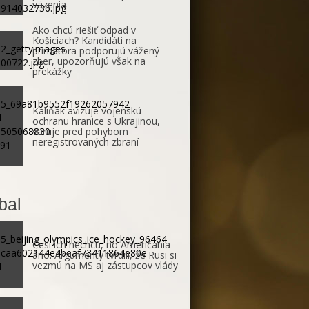
väzenia
Ako chcú riešiť odpad v
Košiciach? Kandidáti na
primátora podporujú vážený
zber, upozorňujú však na
prekážky
Kaliňák avizuje vojenskú
ochranu hranice s Ukrajinou,
varuje pred pohybom
neregistrovaných zbraní
bal
Česi ich nechcú, no Američania
áno. Argumenty tvrdili, že Rusi si
vezmú na MS aj zástupcov vlády