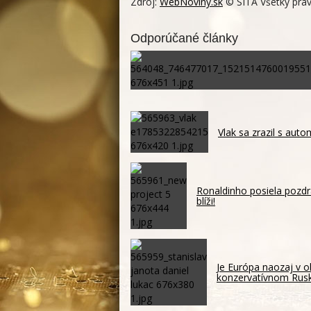
Zdroj:
WebNoviny.sk
© SITA Všetky práv
Odporúčané články
Vlak sa zrazil s auto
Ronaldinho posiela pozdr
blíži!
Je Európa naozaj v o
konzervatívnom Ru