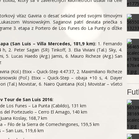
y Etixxu, ktorý sa v záverečných kilometroch usadil na čele
orkový víťaz Gaviria o desať sekúnd pred svojimi tímovými
ukaszom Wisniowským. Saganovi patrí deviata priečka s
grame 3. etapa z Portero de Los Funes do La Punty o dĺžke
apa (San Luis – Villa Mercedes, 181,9 km):
1. Fernando
 h, 2. Peter Sagan (SR) Tinkoff, 3. Elia Viviani (Tal.) Sky, 4.
ni, 5. Lucas Haedo (Arg.) Jamis, 6. Mauro Richeze (Arg.) San
z
iria (Kol.) Etixx – Quick-Step 4:47:37, 2. Maximiliano Richeze
isniowski (Poľ.) Etixx – Quick-Step – obaja +10 s, 4. Dayer
ori (Tal.) Movistar, 6. Nairo Quintana (Kol.) Movistar – všetci
Fut
v Tour de San Luis 2016:
de Los Funes – La Punta (Cabildo), 131 km
s del Portezuelo – Cerro El Amago, 140 km
Juana Koslay, 168,7 km
 – Filo de la Sierra de Comechingones, 159,5 km
 – San Luis, 119,6 km