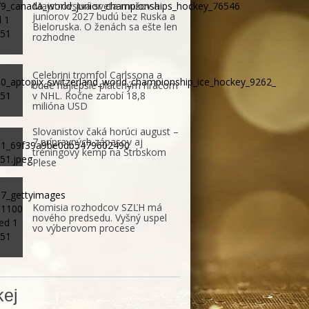
Majstrovstvá sveta mužov a
juniorov 2027 budú bez Ruska a
Bieloruska. O ženách sa ešte len
rozhodne
Celebrini tromfol Carlssona a
bude najlepšie plateným hráčom
v NHL. Ročne zarobí 18,8
milióna USD
Slovanistov čaká horúci august –
7 prípravných zápasov aj
tréningový kemp na Štrbskom
Plese
Komisia rozhodcov SZĽH má
nového predsedu. Vyšný uspel
vo výberovom procese
ej