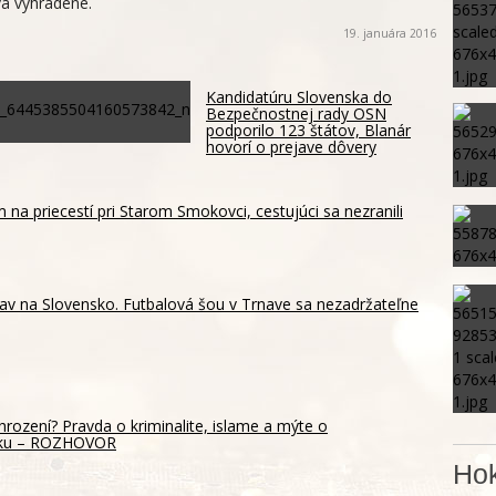
a vyhradené.
19. januára 2016
Kandidatúru Slovenska do
Bezpečnostnej rady OSN
podporilo 123 štátov, Blanár
hovorí o prejave dôvery
m na priecestí pri Starom Smokovci, cestujúci sa nezranili
av na Slovensko. Futbalová šou v Trnave sa nezadržateľne
hrození? Pravda o kriminalite, islame a mýte o
sku – ROZHOVOR
Hok