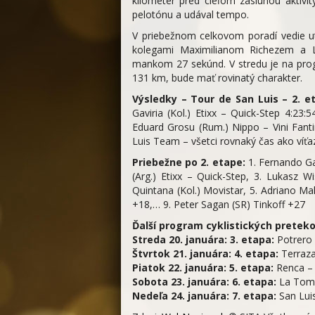
kilometer pred cieľom zásluhou aktivit
pelotónu a udával tempo.
V priebežnom celkovom poradí vedie ut
kolegami Maximilianom Richezem a L
mankom 27 sekúnd. V stredu je na pro
131 km, bude mať rovinatý charakter.
Výsledky – Tour de San Luis – 2. et
Gaviria (Kol.) Etixx – Quick-Step 4:23:54
Eduard Grosu (Rum.) Nippo – Vini Fanti
Luis Team – všetci rovnaký čas ako víťa
Priebežne po 2. etape:
1. Fernando Gav
(Arg.) Etixx – Quick-Step, 3. Lukasz W
Quintana (Kol.) Movistar, 5. Adriano Mal
+18,… 9. Peter Sagan (SR) Tinkoff +27
Ďalší program cyklistických preteko
Streda 20. januára: 3. etapa:
Potrero 
Štvrtok 21. januára: 4. etapa:
Terraza
Piatok 22. januára: 5. etapa:
Renca – 
Sobota 23. januára: 6. etapa:
La Toma
Nedeľa 24. januára: 7. etapa:
San Luis