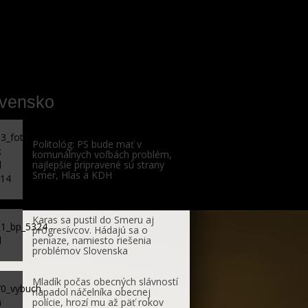
ovensko
Politológ: PS bude mať v
komunálnych voľbách problém,
najlepšie pripravené sú strany
Smer, Hlas a KDH
Karas sa pustil do Smeru aj
progresívcov. Hádajú sa o
peniaze, namiesto riešenia
problémov Slovenska
Mladík počas obecných slávností
napadol náčelníka obecnej
polície, hrozí mu až päť rokov