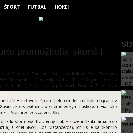
ŠPORT
FUTBAL
HOKEJ
Sl
rte premožiteľa, skončil
bol v 2. etape Tour de San Luis Kolumbijčan Fernando
WebNoviny.sk) – Slovenský cyklista Peter Sagan skončil v
lla Mercedes (181,9 km) na pretekoch Tour de San Luis v
 nestačil v cieľovom špurte pelotónu len na Kolumbijčana v
Gaviriu, ktorý zvíťazil s pomerne veľkým náskokom viac ako
n Elia Viviani zo zoskupenia Sky.
 vpredu sformoval trojčlenný únik v zložení Genki Jamamoto
ília) a Ariel Sivori (Los Matanceros). Ich úsilie sa skončilo