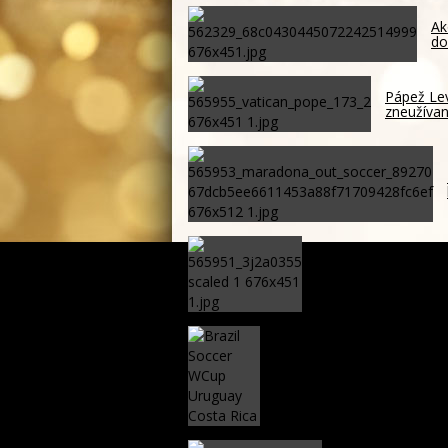
Ak
do
Pápež Lev
zneužívan
Festival Bodkočiark
občianske združenie
Uruguajská reprezentácia 