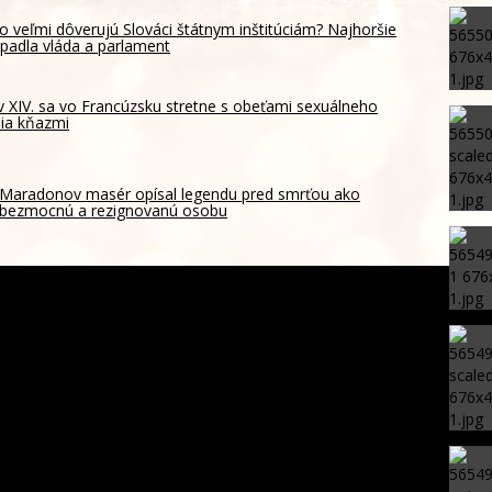
o veľmi dôverujú Slováci štátnym inštitúciám? Najhoršie
padla vláda a parlament
 XIV. sa vo Francúzsku stretne s obeťami sexuálneho
ia kňazmi
Maradonov masér opísal legendu pred smrťou ako
bezmocnú a rezignovanú osobu
a opäť otvorí tému duševného zdravia, informovalo
 IPčko
má nového trénera. Kto nahradil veterána Bielsu?