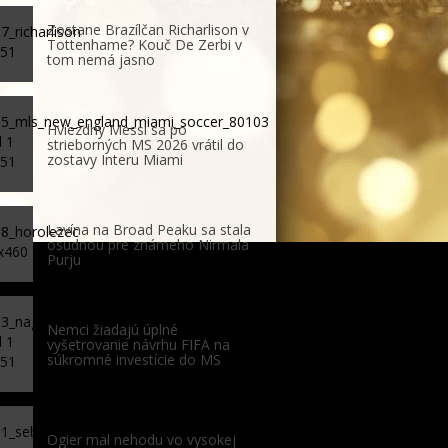
Zostane Brazílčan Richarlison v
Tottenhame? Kouč De Zerbi v
tom nemá jasno
Hviezdny Messi sa po
strieborných MS 2026 vrátil do
zostavy Interu Miami
Lavína na Broad Peaku sa stala
osudnou pre známeho Nirmala
Purju
Nemci žiadajú úplné
vyšetrovanie návrhu FIFA na
súkromné investície do MS
Ogier mal nehodu vo vysokej