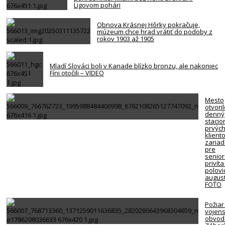
Ligovom pohári
Obnova Krásnej Hôrky pokračuje,
múzeum chce hrad vrátiť do podoby z
rokov 1903 až 1905
Mladí Slováci boli v Kanade blízko bronzu, ale nakoniec
Fíni otočili – VIDEO
Mesto
otvori
denný
stacio
prvýc
klient
zariad
pre
senio
privíta
polovi
august
FOTO
Požiar
vojen
obvod