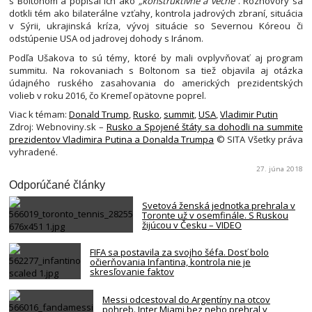
s Boltonom a popísal ich ako
„konštruktívne a vecné“
. Rozhovory sa
dotkli tém ako bilaterálne vzťahy, kontrola jadrových zbraní, situácia
v Sýrii, ukrajinská kríza, vývoj situácie so Severnou Kóreou či
odstúpenie USA od jadrovej dohody s Iránom.
Podľa Ušakova to sú témy, ktoré by mali ovplyvňovať aj program
summitu. Na rokovaniach s Boltonom sa tiež objavila aj otázka
údajného ruského zasahovania do amerických prezidentských
volieb v roku 2016, čo Kremeľ opätovne poprel.
Viac k témam:
Donald Trump
,
Rusko
,
summit
,
USA
,
Vladimir Putin
Zdroj: Webnoviny.sk –
Rusko a Spojené štáty sa dohodli na summite
prezidentov Vladimira Putina a Donalda Trumpa
© SITA Všetky práva
vyhradené.
27. júna 2018
Odporúčané články
Svetová ženská jednotka prehrala v
Toronte už v osemfinále. S Ruskou
žijúcou v Česku – VIDEO
FIFA sa postavila za svojho šéfa. Dosť bolo
očierňovania Infantina, kontrola nie je
skresľovanie faktov
Messi odcestoval do Argentíny na otcov
pohreb. Inter Miami bez neho prehral v