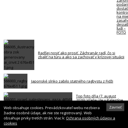
Záhorí
podari
dosta
kontro
na mie
zasah
desiat
ľudí –
FOTO
Radšej nosiť ako prosiť. Záchranár radí, čo si
zbaliť na túru a ako sa zachovať v krízovej situácii
Japonské slnko zabilo statného ragbystu z Fidži
Top foto dňa (7. august
2026): Včelie úle v Palestíne,
streľba študenta v Thajsku
Zavrieť
Web obsahuje cookies. Prevádzkovateľ webu nezbiera
a Lovestream festival
žiadne osobné údaje, ak nie ste registrovaný. Web
obsahuje prvky tretích strán. Viac k:
Ochrana osobných údajov a
cookies