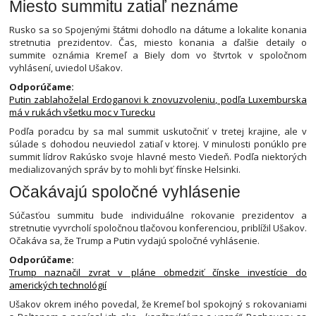
Miesto summitu zatiaľ neznáme
Rusko sa so Spojenými štátmi dohodlo na dátume a lokalite konania
stretnutia prezidentov. Čas, miesto konania a ďalšie detaily o
summite oznámia Kremeľ a Biely dom vo štvrtok v spoločnom
vyhlásení, uviedol Ušakov.
Odporúčame:
Putin zablahoželal Erdoganovi k znovuzvoleniu, podľa Luxemburska
má v rukách všetku moc v Turecku
Podľa poradcu by sa mal summit uskutočniť v tretej krajine, ale v
súlade s dohodou neuviedol zatiaľ v ktorej. V minulosti ponúklo pre
summit lídrov Rakúsko svoje hlavné mesto Viedeň. Podľa niektorých
medializovaných správ by to mohli byť fínske Helsinki.
Očakávajú spoločné vyhlásenie
Súčasťou summitu bude individuálne rokovanie prezidentov a
stretnutie vyvrcholí spoločnou tlačovou konferenciou, priblížil Ušakov.
Očakáva sa, že Trump a Putin vydajú spoločné vyhlásenie.
Odporúčame:
Trump naznačil zvrat v pláne obmedziť čínske investície do
amerických technológií
Ušakov okrem iného povedal, že Kremeľ bol spokojný s rokovaniami