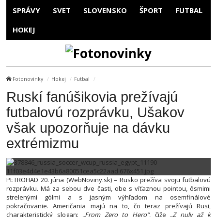
SPRÁVY
SVET
SLOVENSKO
ŠPORT
FUTBAL
HOKEJ
Fotonovinky
Hokej
Futbal
Ruskí fanúšikovia prežívajú
futbalovú rozprávku, Ušakov
však upozorňuje na dávku
extrémizmu
PETROHAD 20. júna (WebNoviny.sk) – Rusko prežíva svoju futbalovú
rozprávku. Má za sebou dve časti, obe s víťaznou pointou, ôsmimi
strelenými gólmi a s jasným výhľadom na osemfinálové
pokračovanie. Američania majú na to, čo teraz prežívajú Rusi,
charakteristický slogan:
„From Zero to Hero“
, čiže
„Z nuly až k