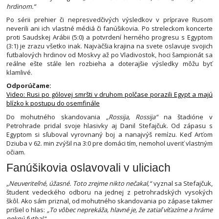
hrdinom.“
Po sérii prehier či nepresvedčivých výsledkov v príprave Rusom
neverili ani ich vlastné médiá či fanúšikovia. Po streleckom koncerte
proti Saudskej Arábii (5:0) a potvrdení herného progresu s Egyptom
(3:1) je zrazu všetko inak. Najväčšia krajina na svete oslavuje svojich
futbalových hrdinov od Moskvy až po Vladivostok, hoci šampionát sa
reálne ešte stále len rozbieha a doterajšie výsledky môžu byť
klamlivé.
Odporúčame:
Video: Rusi po gólovej smršti v druhom polčase porazili Egypt a majú
blízko k postupu do osemfinále
Do mohutného skandovania
„Rossija, Rossija“
na štadióne v
Petrohrade pridal svoje hlasivky aj Danil Stefajčuk. Od zápasu s
Egyptom si sľuboval vyrovnaný boj a nanajvýš remízu. Keď Arťom
Dziuba v 62. min zvýšil na 3:0 pre domáci tím, nemohol uveriť vlastným
očiam.
Fanúšikovia oslavovali v uliciach
„Neuveriteľné, úžasné. Toto zrejme nikto nečakal,“
vyznal sa Stefajčuk,
študent vedeckého odboru na jednej z petrohradských vysokých
škôl. Ako sám priznal, od mohutného skandovania po zápase takmer
prišiel o hlas:
„To vôbec neprekáža, hlavné je, že zatiaľ víťazíme a hráme
pekný futbal.
“