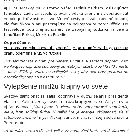
Aj ulice Moskvy sa v utorok večer zaplnili tisíckami oslavujúcich
fanúšikov. Ľudia tancovali, spievali a vďaka sirénam z trúbiacich áut
nebolo počuť vlastné slovo. Mnohé cesty boli zablokované autami,
ale fanúšikom a ani prizerajúcim sa policajtom to neprekážalo. Do
festivalovej pouličnej atmosféry sa zapájali aj cudzinci na čele s
fanúšikmi Poľska, Mexika a Brazílie.
Odporúčame:
Ani doma im nikto neveril, „zborná“ je po triumfe nad Egyptom na
prahu osemfinále MS vo futbale
„Na šampionáte plnom prekvapení sú zatiaľ v samom popredí Rusi.
Renkingovo najnižšie postavený zo všetkých účastníkov MS (70. miesto
– pozn. SITA) je zrazu na najlepšej ceste, aby ako prvý postúpil do
osemfinále,“
napísala agentúra AP.
Vylepšenie imidžu krajiny vo svete
Svetový šampionát sa zatiaľ odohráva v duchu želania prezidenta
Vladimira Putina, čiže vylepšenia imidžu krajiny vo svete. A myslia si to
aj fanúšikovia.
„Ukazujeme, že vieme dobre zorganizovať šampionát,
ale aj hrať solídny futbal. V našej hre je energia, skúsenosti, ale aj
futbalové umenie,“
myslí Alexej Ivanov, manažér istej spoločnosti z
Petrohradu.
„A domáce prostredie má veľký význam. Keď hráte pred vlastnými