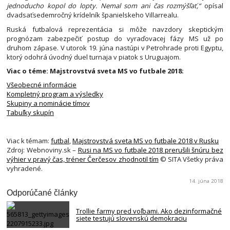
jednoducho kopol do lopty. Nemal som ani čas rozmýšľať,“
opísal
dvadsaťsedemročný krídelník španielskeho Villarrealu.
Ruská futbalová reprezentácia si môže navzdory skeptickým
prognózam zabezpečiť postup do vyraďovacej fázy MS už po
druhom zápase. V utorok 19. júna nastúpi v Petrohrade proti Egyptu,
ktorý odohrá úvodný duel turnaja v piatok s Uruguajom.
Viac o téme: Majstrovstvá sveta MS vo futbale 2018:
Všeobecné informácie
Kompletný program a výsledky
Skupiny a nominácie tímov
Tabuľky skupín
Viac k témam:
futbal
,
Majstrovstvá sveta MS vo futbale 2018 v Rusku
Zdroj: Webnoviny.sk –
Rusi na MS vo futbale 2018 prerušili šnúru bez
výhier v pravý čas, tréner Čerčesov zhodnotil tím
© SITA Všetky práva
vyhradené.
14. júna 2018
Odporúčané články
Trollie farmy pred voľbami. Ako dezinformačné
siete testujú slovenskú demokraciu