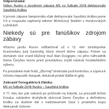
Odporúčame:
Video: Rusko v úvodnom zápase MS vo futbale 2018 deklasovalo
Saudskú Arábiu
V prvom zápase šampionátu však deklasovala Saudskú Arábiu jasne
5:0 a rozjasala zaplnený takmer 80-tisícový štadión v moskovských
Lužnikách.
Niekedy sú pre fanúšikov zdrojom
zábavy
Víťaznú jazdu Rusov odštartoval už v 12. min stredopoliar
Krasnodaru Jurij Gazinskij, ktorý otvoril skóre zápasu. Potom sa
domácim síce zranil kľúčový muž Alan Dzagojev, no jeho náhradník
Denis Čeryšev tesne pred prestávkou zvýšil náskok hostiteľského
výberu.
Po prestávke mali hráči
„Zbornej“
stretnutie pod kontrolou a súpera k
ničomu nepustili. Naopak, dokázali pridať ďalšie tri góly.
Zobraziť fotogalériu k článku:
MS vo futbale 2018: Rusko – Saudská Arábia
V 71. min, len pár sekúnd po príchode na trávnik, sa presadil Arťom
Dziuba, následne druhýkrát skóroval Denis Čeryšev a definitívnu
bodku za duelom dal v nadstavenom čase z priameho kopu
Aleksandr Golovin.