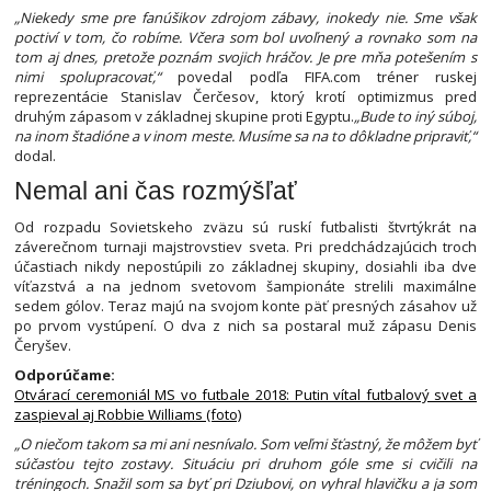
„Niekedy sme pre fanúšikov zdrojom zábavy, inokedy nie. Sme však
poctiví v tom, čo robíme. Včera som bol uvoľnený a rovnako som na
tom aj dnes, pretože poznám svojich hráčov. Je pre mňa potešením s
nimi spolupracovať,“
povedal podľa FIFA.com tréner ruskej
reprezentácie Stanislav Čerčesov, ktorý krotí optimizmus pred
druhým zápasom v základnej skupine proti Egyptu.
„Bude to iný súboj,
na inom štadióne a v inom meste. Musíme sa na to dôkladne pripraviť,“
dodal.
Nemal ani čas rozmýšľať
Od rozpadu Sovietskeho zväzu sú ruskí futbalisti štvrtýkrát na
záverečnom turnaji majstrovstiev sveta. Pri predchádzajúcich troch
účastiach nikdy nepostúpili zo základnej skupiny, dosiahli iba dve
víťazstvá a na jednom svetovom šampionáte strelili maximálne
sedem gólov. Teraz majú na svojom konte päť presných zásahov už
po prvom vystúpení. O dva z nich sa postaral muž zápasu Denis
Čeryšev.
Odporúčame:
Otvárací ceremoniál MS vo futbale 2018: Putin vítal futbalový svet a
zaspieval aj Robbie Williams (foto)
„O niečom takom sa mi ani nesnívalo. Som veľmi šťastný, že môžem byť
súčasťou tejto zostavy. Situáciu pri druhom góle sme si cvičili na
tréningoch. Snažil som sa byť pri Dziubovi, on vyhral hlavičku a ja som