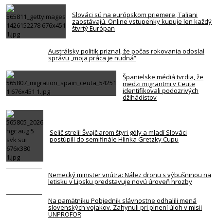
Slováci sú na európskom priemere, Taliani
zaostávajú. Online vstupenky kupuje len každý
štvrtý Európan
Austrálsky politik priznal, že počas rokovania odoslal
správu „moja práca je nudná“
Španielske médiá tvrdia, že
medzi migrantmi v Ceute
identifikovali podozrivých
džihádistov
Selič strelil Švajčiarom štyri góly a mladí Slováci
postúpili do semifinále Hlinka Gretzky Cupu
Nemecký minister vnútra: Nález dronu s výbušninou na
letisku v Lipsku predstavuje novú úroveň hrozby
Na pamätníku Pobjednik slávnostne odhalili mená
slovenských vojakov. Zahynuli pri plnení úloh v misii
UNPROFOR