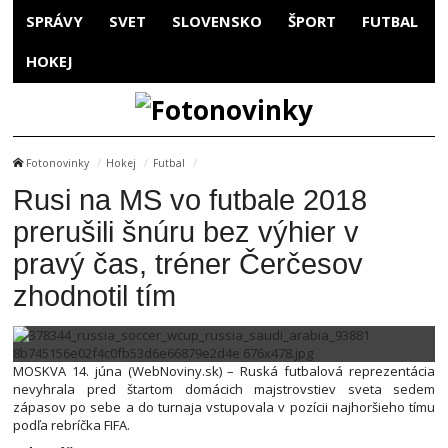
SPRÁVY
SVET
SLOVENSKO
ŠPORT
FUTBAL
HOKEJ
Fotonovinky
Hokej
Futbal
Rusi na MS vo futbale 2018
prerušili šnúru bez výhier v
pravý čas, tréner Čerčesov
zhodnotil tím
MOSKVA 14. júna (WebNoviny.sk) – Ruská futbalová reprezentácia
nevyhrala pred štartom domácich majstrovstiev sveta sedem
zápasov po sebe a do turnaja vstupovala v pozícii najhoršieho tímu
podľa rebríčka FIFA.