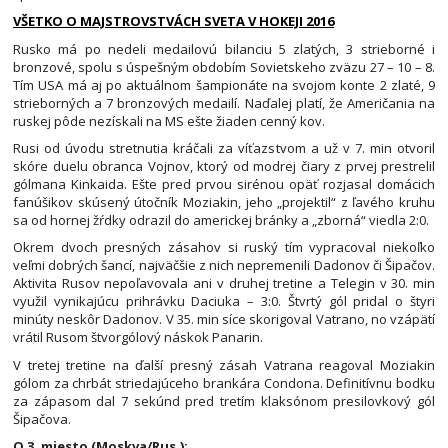
VŠETKO O MAJSTROVSTVÁCH SVETA V HOKEJI 2016
Rusko má po nedeli medailovú bilanciu 5 zlatých, 3 strieborné i
bronzové, spolu s úspešným obdobím Sovietskeho zväzu 27 – 10 – 8.
Tím USA má aj po aktuálnom šampionáte na svojom konte 2 zlaté, 9
strieborných a 7 bronzových medailí. Naďalej platí, že Američania na
ruskej pôde nezískali na MS ešte žiaden cenný kov.
Rusi od úvodu stretnutia kráčali za víťazstvom a už v 7. min otvoril
skóre duelu obranca Vojnov, ktorý od modrej čiary z prvej prestrelil
gólmana Kinkaida. Ešte pred prvou sirénou opäť rozjasal domácich
fanúšikov skúsený útočník Moziakin, jeho „projektil“ z ľavého kruhu
sa od hornej žŕdky odrazil do americkej bránky a „zborná“ viedla 2:0.
Okrem dvoch presných zásahov si ruský tím vypracoval niekoľko
veľmi dobrých šancí, najväčšie z nich nepremenili Dadonov či Šipačov.
Aktivita Rusov nepoľavovala ani v druhej tretine a Telegin v 30. min
využil vynikajúcu prihrávku Daciuka – 3:0. Štvrtý gól pridal o štyri
minúty neskôr Dadonov. V 35. min síce skorigoval Vatrano, no vzápätí
vrátil Rusom štvorgólový náskok Panarin.
V tretej tretine na ďalší presný zásah Vatrana reagoval Moziakin
gólom za chrbát striedajúceho brankára Condona. Definitívnu bodku
za zápasom dal 7 sekúnd pred tretím klaksónom presilovkový gól
Šipačova.
O 3. miesto (Moskva/Rus.):