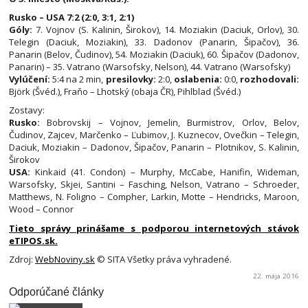
Rusko – USA 7:2 (2:0, 3:1, 2:1)
Góly:
7. Vojnov (S. Kalinin, Širokov), 14. Moziakin (Daciuk, Orlov), 30.
Telegin (Daciuk, Moziakin), 33. Dadonov (Panarin, Šipačov), 36.
Panarin (Belov, Čudinov), 54. Moziakin (Daciuk), 60. Šipačov (Dadonov,
Panarin) – 35. Vatrano (Warsofsky, Nelson), 44. Vatrano (Warsofsky)
Vylúčení:
5:4 na 2 min,
presilovky:
2:0,
oslabenia:
0:0,
rozhodovali:
Björk (Švéd.), Fraňo – Lhotský (obaja ČR), Pihlblad (Švéd.)
Zostavy:
Rusko:
Bobrovskij – Vojnov, Jemelin, Burmistrov, Orlov, Belov,
Čudinov, Zajcev, Marčenko – Ľubimov, J. Kuznecov, Ovečkin – Telegin,
Daciuk, Moziakin – Dadonov, Šipačov, Panarin – Plotnikov, S. Kalinin,
Širokov
USA:
Kinkaid (41. Condon) – Murphy, McCabe, Hanifin, Wideman,
Warsofsky, Skjei, Santini – Fasching, Nelson, Vatrano – Schroeder,
Matthews, N. Foligno – Compher, Larkin, Motte – Hendricks, Maroon,
Wood – Connor
Tieto správy prinášame s podporou internetových stávok
eTIPOS.sk.
Zdroj:
WebNoviny.sk
© SITA Všetky práva vyhradené.
22. mája 2016
Odporúčané články