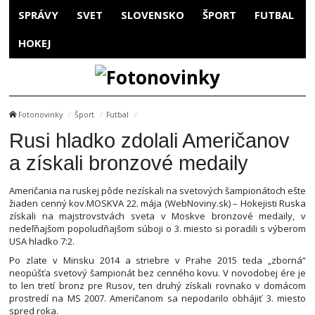
SPRÁVY
SVET
SLOVENSKO
ŠPORT
FUTBAL
HOKEJ
Fotonovinky
Šport
Futbal
Rusi hladko zdolali Američanov
a získali bronzové medaily
Američania na ruskej pôde nezískali na svetových šampionátoch ešte
žiaden cenný kov.MOSKVA 22. mája (WebNoviny.sk) – Hokejisti Ruska
získali na majstrovstvách sveta v Moskve bronzové medaily, v
nedeľňajšom popoludňajšom súboji o 3. miesto si poradili s výberom
USA hladko 7:2.
Po zlate v Minsku 2014 a striebre v Prahe 2015 teda „zborná“
neopúšťa svetový šampionát bez cenného kovu. V novodobej ére je
to len tretí bronz pre Rusov, ten druhý získali rovnako v domácom
prostredí na MS 2007. Američanom sa nepodarilo obhájiť 3. miesto
spred roka.