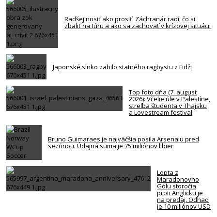
Radšej nosiť ako prosiť. Záchranár radí, čo si
zbaliť na túru a ako sa zachovať v krízovej situácii
Japonské slnko zabilo statného ragbystu z Fidži
Top foto dňa (7. august
2026): Včelie úle v Palestíne,
streľba študenta v Thajsku
a Lovestream festival
Bruno Guimaraes je najväčšia posila Arsenalu pred
sezónou. Údajná suma je 75 miliónov libier
Lopta z
Maradonovho
Gólu storočia
proti Anglicku je
na predaj. Odhad
je 10 miliónov USD