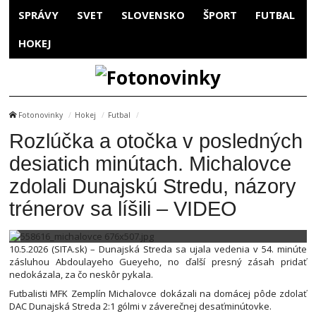
SPRÁVY
SVET
SLOVENSKO
ŠPORT
FUTBAL
HOKEJ
Fotonovinky
Hokej
Futbal
Rozlúčka a otočka v posledných
desiatich minútach. Michalovce
zdolali Dunajskú Stredu, názory
trénerov sa líšili – VIDEO
10.5.2026 (SITA.sk) – Dunajská Streda sa ujala vedenia v 54. minúte
zásluhou Abdoulayeho Gueyeho, no ďalší presný zásah pridať
nedokázala, za čo neskôr pykala.
Futbalisti MFK Zemplín Michalovce dokázali na domácej pôde zdolať
DAC Dunajská Streda 2:1 gólmi v záverečnej desaťminútovke.