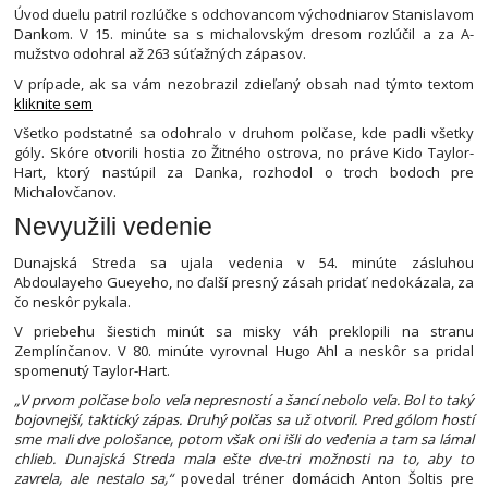
Úvod duelu patril rozlúčke s odchovancom východniarov Stanislavom
Dankom. V 15. minúte sa s michalovským dresom rozlúčil a za A-
mužstvo odohral až 263 súťažných zápasov.
V prípade, ak sa vám nezobrazil zdieľaný obsah nad týmto textom
kliknite sem
Všetko podstatné sa odohralo v druhom polčase, kde padli všetky
góly. Skóre otvorili hostia zo Žitného ostrova, no práve Kido Taylor-
Hart, ktorý nastúpil za Danka, rozhodol o troch bodoch pre
Michalovčanov.
Nevyužili vedenie
Dunajská Streda sa ujala vedenia v 54. minúte zásluhou
Abdoulayeho Gueyeho, no ďalší presný zásah pridať nedokázala, za
čo neskôr pykala.
V priebehu šiestich minút sa misky váh preklopili na stranu
Zemplínčanov. V 80. minúte vyrovnal Hugo Ahl a neskôr sa pridal
spomenutý Taylor-Hart.
„V prvom polčase bolo veľa nepresností a šancí nebolo veľa. Bol to taký
bojovnejší, taktický zápas. Druhý polčas sa už otvoril. Pred gólom hostí
sme mali dve pološance, potom však oni išli do vedenia a tam sa lámal
chlieb. Dunajská Streda mala ešte dve-tri možnosti na to, aby to
zavrela, ale nestalo sa,“
povedal tréner domácich Anton Šoltis pre