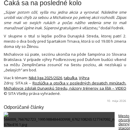
Čaká sa na posledné kolo
„Súper potom ožil, vyšla mu jedna akcia a vyrovnal. Následne sme
urobili viac chýb za sebou a Michalovce po peknej akcii rozhodli. Zápas
sme mali vo svojich rukách a počas nášho vedenia sme to mali
manažovať úplne inak. Súperovi gratulujem k víťazstvu,“
dodal Fodrek.
V skupine o titul si lepšie počína Dunajská Streda, ktorej patrí 2.
miesto o dva body pred Spartakom Trnava, ktorá si od 19.00 h zmeria
doma sily so Žilinou.
Michalovce sú piate, sezónu ukončia na pôde šampióna zo Slovana
Bratislava. V prípade výhry Podbrezovej pod Dubňom budúci víkend
sa môžu Zemplínčania zosunúť na šiestu pozíciu, ak nezískajú u
„belasých“
ani bod.
Viac k témam:
Niké liga 2025/2026
,
tabuľka
,
Výhra
Zdroj: SITA.sk –
Rozlúčka a otočka v posledných desiatich minútach.
Michalovce zdolali Dunajskú Stredu, názory trénerov sa líšili – VIDEO
© SITA Všetky práva vyhradené.
10. mája 2026
Odporúčané články
Mesto
otvori
denný
stacio