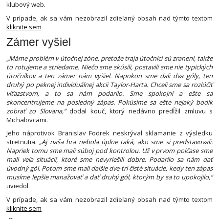
klubový web.
V prípade, ak sa vám nezobrazil zdieľaný obsah nad týmto textom
kliknite sem
Zámer vyšiel
„Máme problém v útočnej zóne, pretože traja útočníci sú zranení, takže
to rotujeme a striedame. Niečo sme skúsili, postavili sme nie typických
útočníkov a ten zámer nám vyšiel. Napokon sme dali dva góly, ten
druhý po peknej individuálnej akcii Taylor-Harta. Chceli sme sa rozlúčiť
víťazstvom, a to sa nám podarilo. Sme spokojní a ešte sa
skoncentrujeme na posledný zápas. Pokúsime sa ešte nejaký bodík
zobrať zo Slovana,“
dodal kouč, ktorý nedávno predĺžil zmluvu s
Michalovcami.
Jeho náprotivok Branislav Fodrek neskrýval sklamanie z výsledku
stretnutia.
„Aj naša hra nebola úplne taká, ako sme si predstavovali.
Napriek tomu sme mali súboj pod kontrolou. Už v prvom polčase sme
mali veľa situácií, ktoré sme nevyriešili dobre. Podarilo sa nám dať
úvodný gól. Potom sme mali ďalšie dve-tri čisté situácie, kedy ten zápas
musíme lepšie manažovať a dať druhý gól, ktorým by sa to upokojilo,“
uviedol.
V prípade, ak sa vám nezobrazil zdieľaný obsah nad týmto textom
kliknite sem