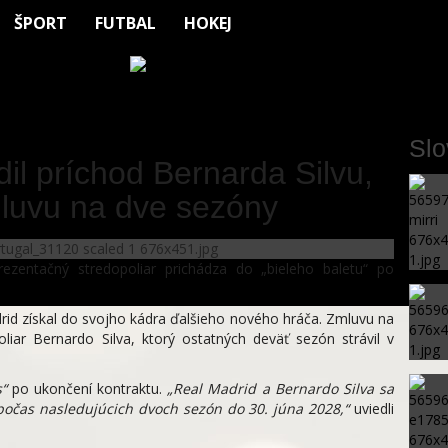
ŠPORT
FUTBAL
HOKEJ
Sl
il príchod Bernarda Silvu,
mluvu na dve sezóny
prezentačný stredopoliar prichádza do „bieleho baletu“ po
drid získal do svojho kádra ďalšieho nového hráča. Zmluvu na
liar Bernardo Silva, ktorý ostatných deväť sezón strávil v
s“
po ukončení kontraktu.
„Real Madrid a Bernardo Silva sa
počas nasledujúcich dvoch sezón do 30. júna 2028,“
uviedli