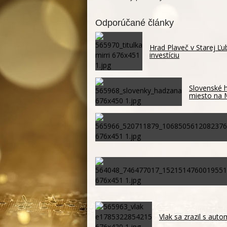
Odporúčané články
Hrad Plaveč v Starej Ľ
investíciu
Slovenské h
miesto na
Vlak sa zrazil s auto