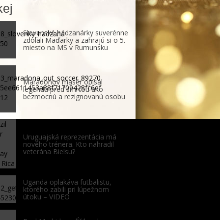
ej
Slovenské hádzanárky suverénne
zdolali Maďarky a zahrajú si o 5.
miesto na MS v Rumunsku
Maradonov masér opísal
legendu pred smrťou ako
bezmocnú a rezignovanú osobu
Uruguajská reprezentácia má
nového trénera. Kto nahradil
veterána Bielsu?
Uganda oplakáva futbalistu,
ktorého zabili pri lúpežnom
útoku – VIDEO