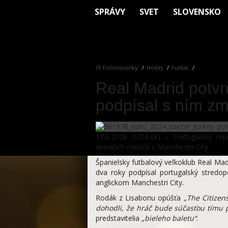
SPRÁVY
SVET
SLOVENSKO
Fotonovinky
Hokej
Futbal
Real Madrid potvrd
podpísal s ním z
17.6.2026 (SITA.sk) – Portugalský re
deviatich rokoch v Manchestri City.
Španielsky futbalový veľkoklub Real Ma
dva roky podpísal portugalský stredopo
anglickom Manchestri City.
Rodák z Lisabonu opúšťa
„The Citizen
dohodli, že hráč bude súčasťou tímu 
predstavitelia
„bieleho baletu“
.