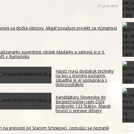
17. júna 2026
ubovni sa dočká obnovy, Migaľ považuje projekt za významnú
ádzanárky suverénne zdolali Maďarky a zahrajú si o 5.
 MS v Rumunsku
Hasiči majú dostatok techniky
na boj s lesnými požiarmi,
zásadná je aj spolupráca s
dobrovoľníkmi
Kandidatúru Slovenska do
Bezpečnostnej rady OSN
podporilo 123 štátov, Blanár
hovorí o prejave dôvery
m na priecestí pri Starom Smokovci, cestujúci sa nezranili