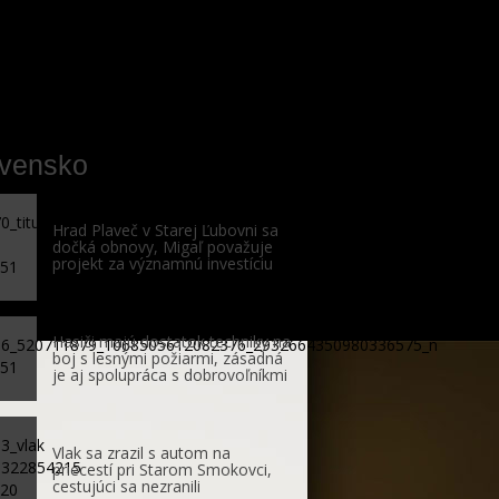
ovensko
Hrad Plaveč v Starej Ľubovni sa
dočká obnovy, Migaľ považuje
projekt za významnú investíciu
Hasiči majú dostatok techniky na
boj s lesnými požiarmi, zásadná
je aj spolupráca s dobrovoľníkmi
Vlak sa zrazil s autom na
priecestí pri Starom Smokovci,
cestujúci sa nezranili