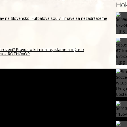
Hok
av na Slovensko. Futbalová šou v Trnave sa nezadržateľne
hrození? Pravda o kriminalite, islame a mýte o
sku – ROZHOVOR
o veľmi dôverujú Slováci štátnym inštitúciám? Najhoršie
padla vláda a parlament
 XIV. sa vo Francúzsku stretne s obeťami sexuálneho
ia kňazmi
Maradonov masér opísal legendu pred smrťou ako
bezmocnú a rezignovanú osobu