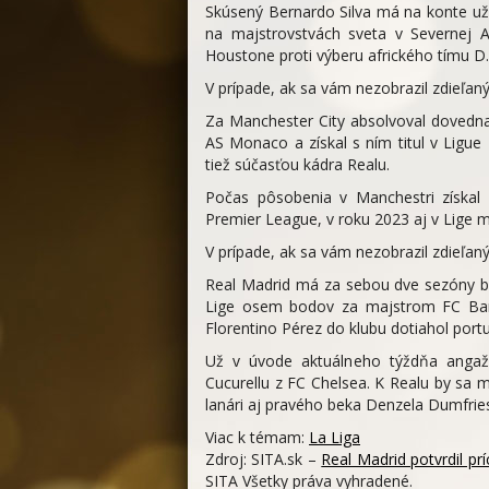
Skúsený Bernardo Silva má na konte už 
na majstrovstvách sveta v Severnej A
Houstone proti výberu afrického tímu D
V prípade, ak sa vám nezobrazil zdieľa
Za Manchester City absolvoval dovedna 
AS Monaco a získal s ním titul v Ligu
tiež súčasťou kádra Realu.
Počas pôsobenia v Manchestri získal 2
Premier League, v roku 2023 aj v Lige m
V prípade, ak sa vám nezobrazil zdieľa
Real Madrid má za sebou dve sezóny be
Lige osem bodov za majstrom FC Barce
Florentino Pérez do klubu dotiahol por
Už v úvode aktuálneho týždňa angaž
Cucurellu z FC Chelsea. K Realu by sa m
lanári aj pravého beka Denzela Dumfries
Viac k témam:
La Liga
Zdroj: SITA.sk –
Real Madrid potvrdil pr
SITA Všetky práva vyhradené.