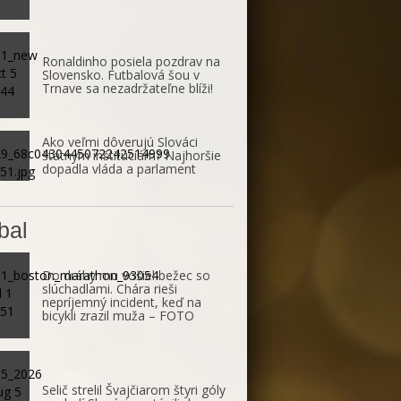
Ronaldinho posiela pozdrav na
Slovensko. Futbalová šou v
Trnave sa nezadržateľne blíži!
Ako veľmi dôverujú Slováci
štátnym inštitúciám? Najhoršie
dopadla vláda a parlament
bal
Do dráhy mu vošiel bežec so
slúchadlami. Chára rieši
nepríjemný incident, keď na
bicykli zrazil muža – FOTO
Selič strelil Švajčiarom štyri góly