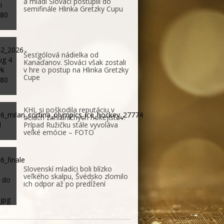
a mladí Slováci postúpili do
semifinále Hlinka Gretzky Cupu
Šesťgólová nádielka od
Kanaďanov. Slováci však zostali
v hre o postup na Hlinka Gretzky
Cupe
KHL si poškodila reputáciu v
očiach zahraničných hokejistov.
Prípad Ružičku stále vyvoláva
veľké emócie – FOTO
Slovenskí mladíci boli blízko
veľkého skalpu, Švédsko zlomilo
ich odpor až po predĺžení