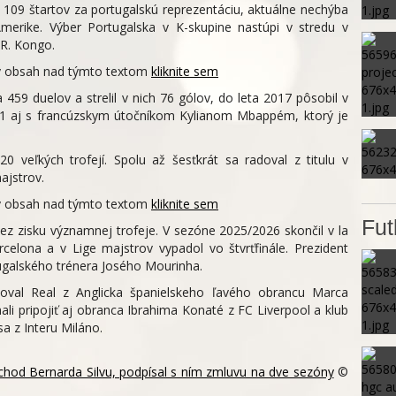
109 štartov za portugalskú reprezentáciu, aktuálne nechýba
merike. Výber Portugalska v K-skupine nastúpi v stredu v
.R. Kongo.
ný obsah nad týmto textom
kliknite sem
459 duelov a strelil v nich 76 gólov, do leta 2017 pôsobil v
e 1 aj s francúzskym útočníkom Kylianom Mbappém, ktorý je
0 veľkých trofejí. Spolu až šesťkrát sa radoval z titulu v
ajstrov.
ný obsah nad týmto textom
kliknite sem
Fut
z zisku významnej trofeje. V sezóne 2025/2026 skončil v la
lona a v Lige majstrov vypadol vo štvrťfinále. Prezident
tugalského trénera Josého Mourinha.
oval Real z Anglicka španielskeho ľavého obrancu Marca
ali pripojiť aj obranca Ibrahima Konaté z FC Liverpool a klub
a z Interu Miláno.
íchod Bernarda Silvu, podpísal s ním zmluvu na dve sezóny
©