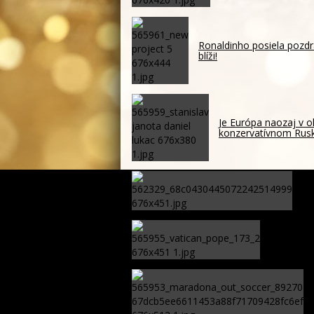
Ronaldinho posiela pozdr
blíži!
Je Európa naozaj v o
konzervatívnom Ru
Ak
do
Pápež Lev
zneužívan