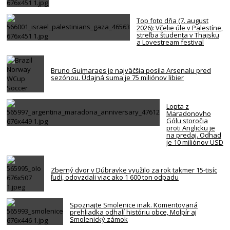
Top foto dňa (7. august
2026): Včelie úle v Palestíne,
streľba študenta v Thajsku
a Lovestream festival
Bruno Guimaraes je najväčšia posila Arsenalu pred
sezónou. Údajná suma je 75 miliónov libier
Lopta z
Maradonovho
Gólu storočia
proti Anglicku je
na predaj. Odhad
je 10 miliónov USD
Zberný dvor v Dúbravke využilo za rok takmer 15-tisíc
ľudí, odovzdali viac ako 1 600 ton odpadu
Spoznajte Smolenice inak. Komentovaná
prehliadka odhalí históriu obce, Molpír aj
Smolenický zámok