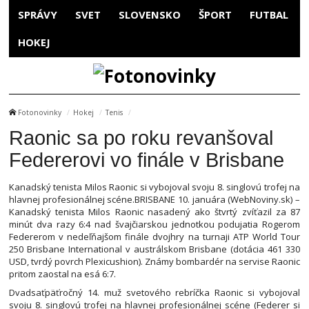
SPRÁVY
SVET
SLOVENSKO
ŠPORT
FUTBAL
HOKEJ
Fotonovinky
Hokej
Tenis
Raonic sa po roku revanšoval
Federerovi vo finále v Brisbane
Kanadský tenista Milos Raonic si vybojoval svoju 8. singlovú trofej na
hlavnej profesionálnej scéne.BRISBANE 10. januára (WebNoviny.sk) –
Kanadský tenista Milos Raonic nasadený ako štvrtý zvíťazil za 87
minút dva razy 6:4 nad švajčiarskou jednotkou podujatia Rogerom
Federerom v nedeľňajšom finále dvojhry na turnaji ATP World Tour
250 Brisbane International v austrálskom Brisbane (dotácia 461 330
USD, tvrdý povrch Plexicushion). Známy bombardér na servise Raonic
pritom zaostal na esá 6:7.
Dvadsaťpäťročný 14. muž svetového rebríčka Raonic si vybojoval
svoju 8. singlovú trofej na hlavnej profesionálnej scéne (Federer si