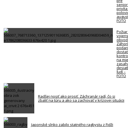
pre
senio
privíta
polovi
august
FOTO
Požiar
vojen
obvod
Záhorí
podari
dosta
kontro
na mie
zasah
desiat
ľudí –
FOTO
Radšej nosiť ako prosiť. Záchranár radí, čo si
zbaliť na túru a ako sa zachovať v krízovej situácii
Japonské slnko zabilo statného ragbystu z Fidži