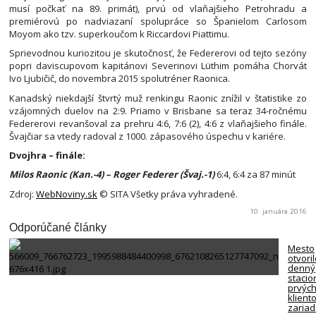
musí počkať na 89. primát), prvú od vlaňajšieho Petrohradu a
premiérovú po nadviazaní spolupráce so Španielom Carlosom
Moyom ako tzv. superkoučom k Riccardovi Piattimu.
Sprievodnou kuriozitou je skutočnosť, že Federerovi od tejto sezóny
popri daviscupovom kapitánovi Severinovi Lüthim pomáha Chorvát
Ivo Ljubičič, do novembra 2015 spolutréner Raonica.
Kanadský niekdajší štvrtý muž renkingu Raonic znížil v štatistike zo
vzájomných duelov na 2:9. Priamo v Brisbane sa teraz 34-ročnému
Federerovi revanšoval za prehru 4:6, 7:6 (2), 4:6 z vlaňajšieho finále.
Švajčiar sa vtedy radoval z 1000. zápasového úspechu v kariére.
Dvojhra – finále:
Milos Raonic (Kan.-4) – Roger Federer (Švaj.-1)
6:4, 6:4 za 87 minút
Zdroj:
WebNoviny.sk
© SITA Všetky práva vyhradené.
10. januára 2016
Odporúčané články
Mesto
otvori
denný
stacio
prvýc
klient
zariad