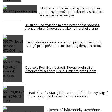
Likvidácia firmy nemusí byť jednoduchá.
Jedna chyba môže podnikateľov stáť tisíce
eur aj mesiace navyše
Frustráciu zo štvrtého miesta vystriedala radosť z
bronzu. Abrahámová bola ako na horskej dráhe
Festivalová sezóna je v plnom prúde, zdravotníci
varujú pred poškodením sluchu aj dehydratáciou
Dva góly Rychlíka nestačili. Slováci prehrali s
Američanmi a zahrajú si o 3. miesto proti Fínom
Hrad Plaveč v Starej Ľubovni sa dočká obnovy, Migaľ
považuje projekt za významnú investíciu
Slovenské hádzanárky suverénne