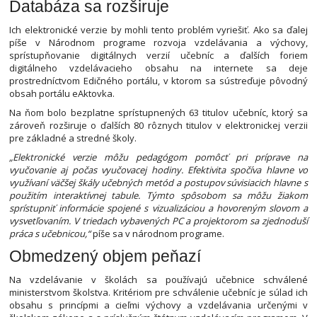
Databáza sa rozširuje
Ich elektronické verzie by mohli tento problém vyriešiť. Ako sa ďalej
píše v Národnom programe rozvoja vzdelávania a výchovy,
sprístupňovanie digitálnych verzií učebníc a ďalších foriem
digitálneho vzdelávacieho obsahu na internete sa deje
prostredníctvom Edičného portálu, v ktorom sa sústreďuje pôvodný
obsah portálu eAktovka.
Na ňom bolo bezplatne sprístupnených 63 titulov učebníc, ktorý sa
zároveň rozširuje o ďalších 80 rôznych titulov v elektronickej verzii
pre základné a stredné školy.
„Elektronické verzie môžu pedagógom pomôcť pri príprave na
vyučovanie aj počas vyučovacej hodiny. Efektivita spočíva hlavne vo
využívaní väčšej škály učebných metód a postupov súvisiacich hlavne s
použitím interaktívnej tabule. Týmto spôsobom sa môžu žiakom
sprístupniť informácie spojené s vizualizáciou a hovoreným slovom a
vysvetľovaním. V triedach vybavených PC a projektorom sa zjednoduší
práca s učebnicou,“
píše sa v národnom programe.
Obmedzený objem peňazí
Na vzdelávanie v školách sa používajú učebnice schválené
ministerstvom školstva. Kritériom pre schválenie učebníc je súlad ich
obsahu s princípmi a cieľmi výchovy a vzdelávania určenými v