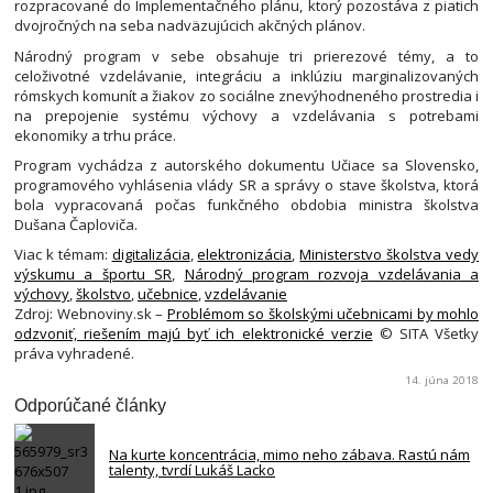
rozpracované do Implementačného plánu, ktorý pozostáva z piatich
dvojročných na seba nadväzujúcich akčných plánov.
Národný program v sebe obsahuje tri prierezové témy, a to
celoživotné vzdelávanie, integráciu a inklúziu marginalizovaných
rómskych komunít a žiakov zo sociálne znevýhodneného prostredia i
na prepojenie systému výchovy a vzdelávania s potrebami
ekonomiky a trhu práce.
Program vychádza z autorského dokumentu Učiace sa Slovensko,
programového vyhlásenia vlády SR a správy o stave školstva, ktorá
bola vypracovaná počas funkčného obdobia ministra školstva
Dušana Čaploviča.
Viac k témam:
digitalizácia
,
elektronizácia
,
Ministerstvo školstva vedy
výskumu a športu SR
,
Národný program rozvoja vzdelávania a
výchovy
,
školstvo
,
učebnice
,
vzdelávanie
Zdroj: Webnoviny.sk –
Problémom so školskými učebnicami by mohlo
odzvoniť, riešením majú byť ich elektronické verzie
© SITA Všetky
práva vyhradené.
14. júna 2018
Odporúčané články
Na kurte koncentrácia, mimo neho zábava. Rastú nám
talenty, tvrdí Lukáš Lacko