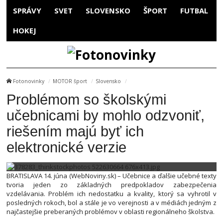
SPRÁVY
SVET
SLOVENSKO
ŠPORT
FUTBAL
HOKEJ
Fotonovinky
MOTOR šport
Slovensko
Problémom so školskými
učebnicami by mohlo odzvoniť,
riešením majú byť ich
elektronické verzie
BRATISLAVA 14. júna (WebNoviny.sk) – Učebnice a ďalšie učebné texty
tvoria jeden zo základných predpokladov zabezpečenia
vzdelávania. Problém ich nedostatku a kvality, ktorý sa vyhrotil v
posledných rokoch, bol a stále je vo verejnosti a v médiách jedným z
najčastejšie preberaných problémov v oblasti regionálneho školstva.