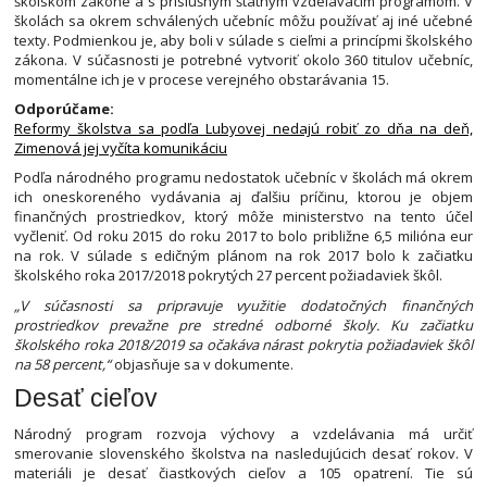
školskom zákone a s príslušným štátnym vzdelávacím programom. V
školách sa okrem schválených učebníc môžu používať aj iné učebné
texty. Podmienkou je, aby boli v súlade s cieľmi a princípmi školského
zákona. V súčasnosti je potrebné vytvoriť okolo 360 titulov učebníc,
momentálne ich je v procese verejného obstarávania 15.
Odporúčame:
Reformy školstva sa podľa Lubyovej nedajú robiť zo dňa na deň,
Zimenová jej vyčíta komunikáciu
Podľa národného programu nedostatok učebníc v školách má okrem
ich oneskoreného vydávania aj ďalšiu príčinu, ktorou je objem
finančných prostriedkov, ktorý môže ministerstvo na tento účel
vyčleniť. Od roku 2015 do roku 2017 to bolo približne 6,5 milióna eur
na rok. V súlade s edičným plánom na rok 2017 bolo k začiatku
školského roka 2017/2018 pokrytých 27 percent požiadaviek škôl.
„V súčasnosti sa pripravuje využitie dodatočných finančných
prostriedkov prevažne pre stredné odborné školy. Ku začiatku
školského roka 2018/2019 sa očakáva nárast pokrytia požiadaviek škôl
na 58 percent,“
objasňuje sa v dokumente.
Desať cieľov
Národný program rozvoja výchovy a vzdelávania má určiť
smerovanie slovenského školstva na nasledujúcich desať rokov. V
materiáli je desať čiastkových cieľov a 105 opatrení. Tie sú