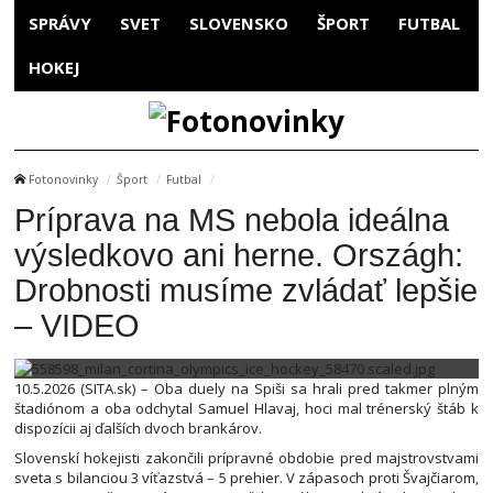
SPRÁVY
SVET
SLOVENSKO
ŠPORT
FUTBAL
HOKEJ
Fotonovinky
Šport
Futbal
Príprava na MS nebola ideálna
výsledkovo ani herne. Országh:
Drobnosti musíme zvládať lepšie
– VIDEO
10.5.2026 (SITA.sk) – Oba duely na Spiši sa hrali pred takmer plným
štadiónom a oba odchytal Samuel Hlavaj, hoci mal trénerský štáb k
dispozícii aj ďalších dvoch brankárov.
Slovenskí hokejisti zakončili prípravné obdobie pred majstrovstvami
sveta s bilanciou 3 víťazstvá – 5 prehier. V zápasoch proti Švajčiarom,