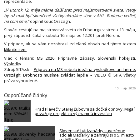
reprezentácie.
„V utorok 12. mája máme ďalší zraz pred majstrovstvami sveta. Vtedy
by už mali byť skončené všetky aktuálne série v AHL. Budeme vedieť,
na čom sme,“
doplnil kouč Országh.
Slováci cestujú na majstrovstvá sveta do Fribourgu v stredu 13. mája,
prvý zápas ich čaká v sobotu 16. mája od 12.20 h proti Nórom.
V prípade, ak sa vám nezobrazil zdieľaný obsah nad týmto textom
kliknite sem
Viac k témam:
MS 2026
,
Prípravné zápasy
,
Slovenskí hokejisti
,
Výsledky
Zdroj: SITA.sk –
Príprava na MS nebola ideálna výsledkovo ani herne.
Országh: Drobnosti musíme zvládať lepšie – VIDEO
© SITA Všetky
práva vyhradené.
10. mája 2026
Odporúčané články
Hrad Plaveč v Starej Ľubovni sa dočká obnovy, Migaľ
považuje projekt za významnú investíciu
Slovenské hádzanárky suverénne
zdolali Maďarky a zahrajú si o 5. miesto
na MS v Rumunsku