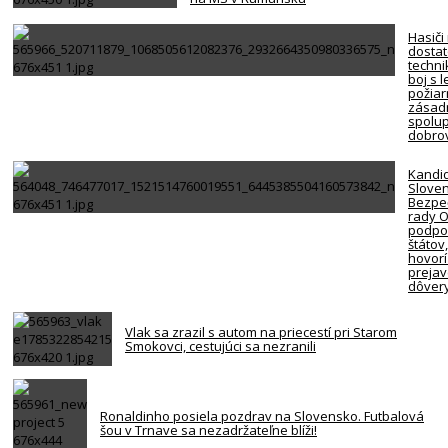
Hasiči
dosta
techni
boj s 
požiar
zásadn
spolup
dobro
Kandi
Slove
Bezpe
rady 
podpor
štátov
hovorí
preja
dôver
Vlak sa zrazil s autom na priecestí pri Starom
Smokovci, cestujúci sa nezranili
Ronaldinho posiela pozdrav na Slovensko. Futbalová
šou v Trnave sa nezadržateľne blíži!