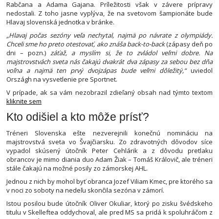
Rabčana a Adama Gajana. Príležitosti však v závere prípravy
nedostali. Z toho jasne vyplýva, že na svetovom šampionáte bude
Hlavaj slovenská jednotka v bránke.
„Hlavaj počas sezóny veľa nechytal, najmä po návrate z olympiády.
Chceli sme ho preto otestovať, ako znáša back-to-back
(zápasy deň po
dni – pozn.)
záťaž, a myslím si, že to zvládol veľmi dobre. Na
majstrovstvách sveta nás čakajú dvakrát dva zápasy za sebou bez dňa
voľna a najmä ten prvý dvojzápas bude veľmi dôležitý,“
uviedol
Országh na vysvetlenie pre Sportnet.
V prípade, ak sa vám nezobrazil zdieľaný obsah nad týmto textom
kliknite sem
Kto odišiel a kto môže prísť?
Tréneri Slovenska ešte nezverejnili konečnú nomináciu na
majstrovstvá sveta vo Švajčiarsku. Zo zdravotných dôvodov síce
vypadol skúsený útočník Peter Cehlárik a z dôvodu pretlaku
obrancov je mimo diania duo Adam Žiak – Tomáš Královič, ale tréneri
stále čakajú na možné posily zo zámorskej AHL.
Jednou z nich by mohol byť obranca Jozef Viliam Kmec, pre ktorého sa
v noci zo soboty na nedeľu skončila sezóna v zámorí.
Istou posilou bude útočník Oliver Okuliar, ktorý po zisku švédskeho
titulu v Skelleftea oddychoval, ale pred MS sa pridá k spoluhráčom z