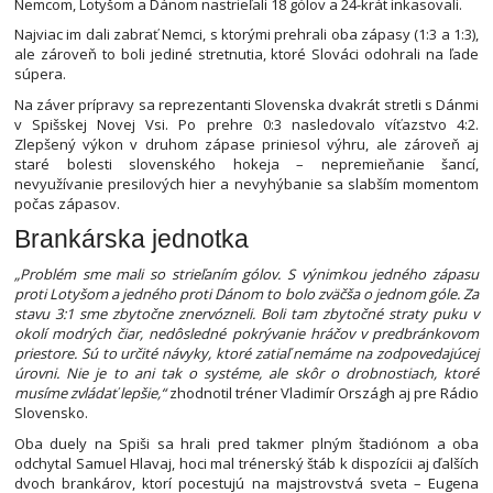
Nemcom, Lotyšom a Dánom nastrieľali 18 gólov a 24-krát inkasovali.
Najviac im dali zabrať Nemci, s ktorými prehrali oba zápasy (1:3 a 1:3),
ale zároveň to boli jediné stretnutia, ktoré Slováci odohrali na ľade
súpera.
Na záver prípravy sa reprezentanti Slovenska dvakrát stretli s Dánmi
v Spišskej Novej Vsi. Po prehre 0:3 nasledovalo víťazstvo 4:2.
Zlepšený výkon v druhom zápase priniesol výhru, ale zároveň aj
staré bolesti slovenského hokeja – nepremieňanie šancí,
nevyužívanie presilových hier a nevyhýbanie sa slabším momentom
počas zápasov.
Brankárska jednotka
„Problém sme mali so strieľaním gólov. S výnimkou jedného zápasu
proti Lotyšom a jedného proti Dánom to bolo zväčša o jednom góle. Za
stavu 3:1 sme zbytočne znervózneli. Boli tam zbytočné straty puku v
okolí modrých čiar, nedôsledné pokrývanie hráčov v predbránkovom
priestore. Sú to určité návyky, ktoré zatiaľ nemáme na zodpovedajúcej
úrovni. Nie je to ani tak o systéme, ale skôr o drobnostiach, ktoré
musíme zvládať lepšie,“
zhodnotil tréner Vladimír Országh aj pre Rádio
Slovensko.
Oba duely na Spiši sa hrali pred takmer plným štadiónom a oba
odchytal Samuel Hlavaj, hoci mal trénerský štáb k dispozícii aj ďalších
dvoch brankárov, ktorí pocestujú na majstrovstvá sveta – Eugena