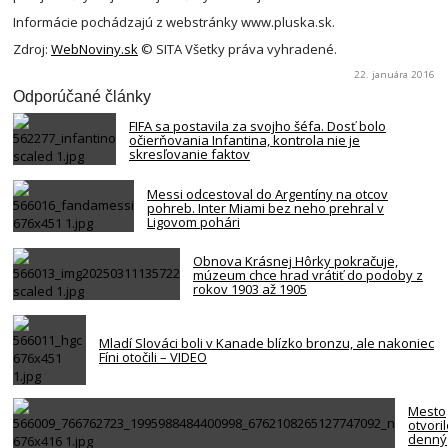
Informácie pochádzajú z webstránky www.pluska.sk.
Zdroj:
WebNoviny.sk
© SITA Všetky práva vyhradené.
22. januára 2016
Odporúčané články
FIFA sa postavila za svojho šéfa. Dosť bolo
očierňovania Infantina, kontrola nie je
skresľovanie faktov
Messi odcestoval do Argentíny na otcov
pohreb. Inter Miami bez neho prehral v
Ligovom pohári
Obnova Krásnej Hôrky pokračuje,
múzeum chce hrad vrátiť do podoby z
rokov 1903 až 1905
Mladí Slováci boli v Kanade blízko bronzu, ale nakoniec
Fíni otočili – VIDEO
Mesto
otvori
denný