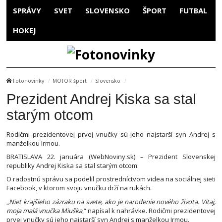
SPRÁVY
SVET
SLOVENSKO
ŠPORT
FUTBAL
HOKEJ
Fotonovinky
MOTOR šport
Slovensko
Prezident Andrej Kiska sa stal
starým otcom
Rodičmi prezidentovej prvej vnučky sú jeho najstarší syn Andrej s
manželkou Irmou.
BRATISLAVA 22. januára (WebNoviny.sk) – Prezident Slovenskej
republiky Andrej Kiska sa stal starým otcom.
O radostnú správu sa podelil prostredníctvom videa na sociálnej sieti
Facebook, v ktorom svoju vnučku drží na rukách.
„
Niet krajšieho zázraku na svete, ako je narodenie nového života. Vitaj,
moja malá vnučka Miuška
,“ napísal k nahrávke. Rodičmi prezidentovej
prvej vnučky sú jeho najstarší syn Andrej s manželkou Irmou.