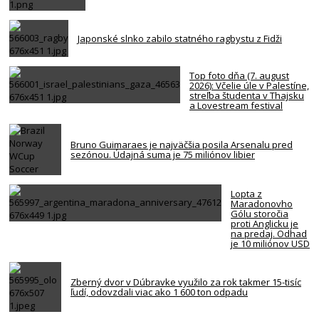
Japonské slnko zabilo statného ragbystu z Fidži
Top foto dňa (7. august
2026): Včelie úle v Palestíne,
streľba študenta v Thajsku
a Lovestream festival
Bruno Guimaraes je najväčšia posila Arsenalu pred
sezónou. Údajná suma je 75 miliónov libier
Lopta z
Maradonovho
Gólu storočia
proti Anglicku je
na predaj. Odhad
je 10 miliónov USD
Zberný dvor v Dúbravke využilo za rok takmer 15-tisíc
ľudí, odovzdali viac ako 1 600 ton odpadu