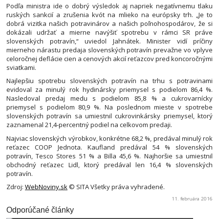
Podľa ministra ide o dobrý výsledok aj napriek negatívnemu tlaku
ruských sankcií a zrušenia kvót na mlieko na európsky trh. „Je to
dobrá vizitka našich potravinárov a našich poľnohospodárov, že si
dokázali udržať a mierne navýšiť spotrebu v rámci SR práve
slovenských potravín,“ uviedol Jahnátek. Minister vidí príčiny
mierneho nárastu predaja slovenských potravín prevažne vo vplyve
celoročnej deflácie cien a cenových akcií reťazcov pred koncoročnými
sviatkami.
Najlepšiu spotrebu slovenských potravín na trhu s potravinami
evidoval za minulý rok hydinársky priemysel s podielom 86,4 %.
Nasledoval predaj medu s podielom 85,8 % a cukrovarnícky
priemysel s podielom 80,9 %. Na poslednom mieste v spotrebe
slovenských potravín sa umiestnil cukrovinkársky priemysel, ktorý
zaznamenal 21,4-percentný podiel na celkovom predaji.
Najviac slovenských výrobkov, konkrétne 68,2 %, predával minulý rok
reťazec COOP Jednota. Kaufland predával 54 % slovenských
potravín, Tesco Stores 51 % a Billa 45,6 %. Najhoršie sa umiestnil
obchodný reťazec Lidl, ktorý predával len 16,4 % slovenských
potravín.
Zdroj:
WebNoviny.sk
© SITA Všetky práva vyhradené.
11. februára 2016
Odporúčané články