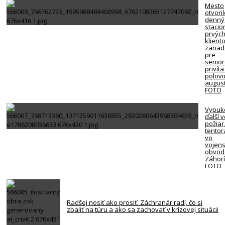
Mesto
otvori
denný
stacio
prvýc
klient
zariad
pre
senio
privíta
polovi
august
FOTO
Vypuk
ďalší 
požiar
tentor
vo
vojen
obvod
Záhorí
FOTO
Radšej nosiť ako prosiť. Záchranár radí, čo si
zbaliť na túru a ako sa zachovať v krízovej situácii