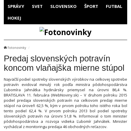
SPRÁVY
SVET
SLOVENSKO
ŠPORT
FUTBAL
HOKEJ
Fotonovinky
Predaj slovenských potravín
koncom vlaňajška mierne stúpol
Najväčší podiel spotreby slovenských výrobkov na celkovej spotrebe
potravín evidoval minulý rok podľa ministra pôdohospodárstva
Ľubomíra Jahnátka hydinársky priemysel na úrovni 86,4 %.
BRATISLAVA 11. februára (WebNoviny.sk) – V druhom polroku 2015
podiel predaja slovenských potravín na celkovom predaji mierne
stúpol na úroveň 62,5 %, kým v prvom polroku toho istého roka bol
tento podiel 62,4 %. V prvom polroku 2013 bol podiel spotreby
slovenských potravín na úrovni 51,8 %. Informoval o tom minister
pôdohospodárstva a rozvoja vidieka Ľubomír Jahnátek. Minister
vychádzal z monitoringu predaja 46 obchodných reťazcov.