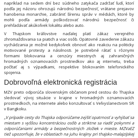
napríklad na sedem dní bez súdneho zatykača zadržať ľudí, ktorí
podľa jej názoru ohrozujú národnú bezpečnosť, vrátane prejavov
hanobenia monarchie, zabrániť šíreniu správ v médiách, ktoré by
mohli podľa armády poškodzovať národnú bezpečnosť či
prehľadávať akúkoľvek lokalitu alebo auto.
V Thajskom kráľovstve naďalej platí zákaz verejného
zhromažďovania sa piatich a viac osôb. Opätovné zavedenie zákazu
vychádzania je možné kedykoľvek obnoviť ako reakciu na politicky
motivované protesty a násilnosti. Je potrebné rátať s rôznymi
formami blokovania a cenzúry miestnych aj zahraničných
hromadných oznamovacích prostriedkov ako aj internetu, treba
počítať aj s výpadkami, respektíve blokovaním telefonického
spojenia.
Dobrovoľná elektronická registrácia
MZV preto odporúča slovenským občanom pred cestou do Thajska
sledovať vývoj situácie v krajine v hromadných oznamovacích
prostriedkoch, na internete alebo konzultovať s Veľvyslanectvom SR
v Bangkoku.
„V prípade cesty do Thajska odporúčame zvýšiť opatrnosť a vyhýbať sa
miestam s vyššou koncentráciou osôb a striktne sa riadiť pokynmi a
odporúčaniami armády a bezpečnostných zložiek v mieste. MZVaEZ
tiež upozorňuje, že v oblastiach na juhu krajiny pri thajsko-malajzijskej