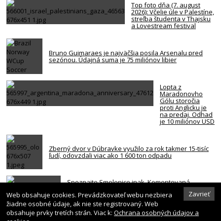
Top foto dňa (7. august
2026): Včelie úle v Palestíne,
streľba študenta v Thajsku
a Lovestream festival
Bruno Guimaraes je najväčšia posila Arsenalu pred
sezónou. Údajná suma je 75 miliónov libier
Lopta z
Maradonovho
Gólu storočia
proti Anglicku je
na predaj. Odhad
je 10 miliónov USD
Zberný dvor v Dúbravke využilo za rok takmer 15-tisíc
ľudí, odovzdali viac ako 1 600 ton odpadu
Spoznajte Smolenice inak. Komentovaná
prehliadka odhalí históriu obce, Molpír aj
Zavrieť
Web obsahuje cookies. Prevádzkovateľ webu nezbiera
Smolenický zámok
žiadne osobné údaje, ak nie ste registrovaný. Web
obsahuje prvky tretích strán. Viac k:
Ochrana osobných údajov a