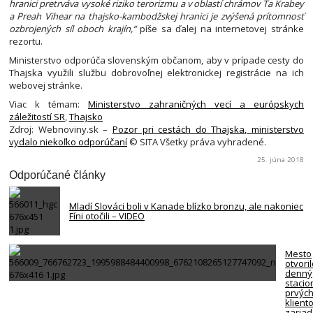
hranici pretrváva vysoké riziko terorizmu a v oblastí chrámov Ta Krabey
a Preah Vihear na thajsko-kambodžskej hranici je zvýšená prítomnosť
ozbrojených síl oboch krajín,“
píše sa ďalej na internetovej stránke
rezortu.
Ministerstvo odporúča slovenským občanom, aby v prípade cesty do
Thajska využili službu dobrovoľnej elektronickej registrácie na ich
webovej stránke.
Viac k témam:
Ministerstvo zahraničných vecí a európskych
záležitostí SR
,
Thajsko
Zdroj: Webnoviny.sk –
Pozor pri cestách do Thajska, ministerstvo
vydalo niekoľko odporúčaní
© SITA Všetky práva vyhradené.
25. júna 2018
Odporúčané články
Mladí Slováci boli v Kanade blízko bronzu, ale nakoniec
Fíni otočili – VIDEO
Mesto
otvori
denný
stacio
prvýc
klient
zariad