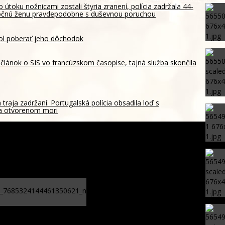
o útoku nožnicami zostali štyria zranení, polícia zadržala 44-
očnú ženu pravdepodobne s duševnou poruchou
ol poberať jeho dôchodok
za článok o SIS vo francúzskom časopise, tajná služba skončila
 traja zadržaní. Portugalská polícia obsadila loď s
a otvorenom mori
akuáciu rodín s deťmi z Kramatorska, Rusi sú už len 20
aja mesta
ÚBOK obvinil muža zo zločinu
obchodovania s ľuďmi. Mladú
ženu nútil k žobraniu aj
sexuálnym službám