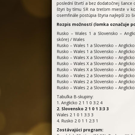
poslední štvrtí a bez dodatočnej šance 
štyri by tímu SR na treťom mieste v ko
osemfinále postúpia štyria najlepší zo šie
Rozpis možností (lomka označuje pos
Rusko – Wales 1 a Slovensko – Anglic
skóre) / Wales
Rusko – Wales 1 a Slovensko – Anglicko
Rusko – Wales 1 a Slovensko – Anglicko
Rusko – Wales X a Slovensko – Anglicko
Rusko – Wales X a Slovensko – Anglicko
Rusko – Wales X a Slovensko – Anglicko
Rusko – Wales 2 a Slovensko – Anglicko
Rusko – Wales 2 a Slovensko – Anglicko
Rusko – Wales 2 a Slovensko – Anglicko
Tabuľka B-skupiny:
1. Anglicko 2 1 1 0 3:2 4
2. Slovensko 2 1 0 1 3:3 3
Wales 2 1 0 1 3:3 3
4. Rusko 2 0 1 1 2:3 1
Zostávajúci program: