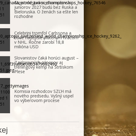
Majstrovstvá sveta mužov a
juniorov 2027 budú bez Ruska a
Bieloruska. O ženách sa ešte len
rozhodne
Celebrini tromfol Carlssona a
bude najlepšie plateným hráčom
v NHL. Ročne zarobí 18,8
milióna USD
Slovanistov čaká horúci august –
7 prípravných zápasov aj
tréningový kemp na Štrbskom
Plese
Komisia rozhodcov SZĽH má
nového predsedu. Vyšný uspel
vo výberovom procese
ej