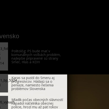
ovensko
Politológ: PS bude mať v
komunálnych voľbách problém,
najlepšie pripravené sú strany
Smer, Hlas a KDH
Karas sa pustil do Smeru aj
progresívcov. Hádajú sa o
peniaze, namiesto riešenia
problémov Slovenska
Mladík počas obecných slávností
napadol náčelníka obecnej
polície, hrozí mu až päť rokov