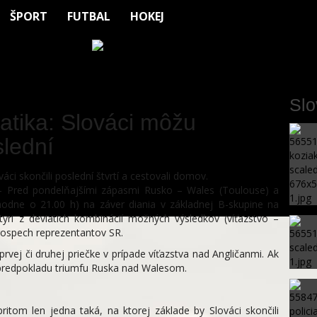
ŠPORT
FUTBAL
HOKEJ
Sl
tika: Slováci môžu
slední
áci skončili poslední štvrtí a cestovali domov.
– Pred pondelňajšími zápasmi Rusko – Wales (Toulouse) a
zhodne o 21.00 h) na záver diania v základnej B-skupine na
yri z deviatich kombinácií možných výsledkov (víťazstvo –
prospech reprezentantov SR.
rvej či druhej priečke v prípade víťazstva nad Angličanmi. Ak
 predpokladu triumfu Ruska nad Walesom.
pritom len jedna taká, na ktorej základe by Slováci skončili