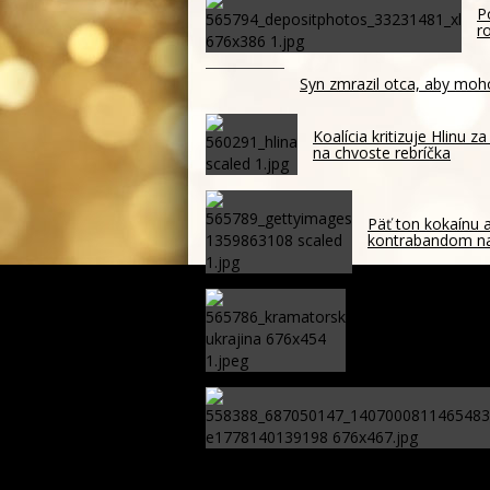
P
r
Syn zmrazil otca, aby moh
Koalícia kritizuje Hlinu 
na chvoste rebríčka
Päť ton kokaínu a
kontrabandom n
Úrady nariadili ev
kilometrov od okr