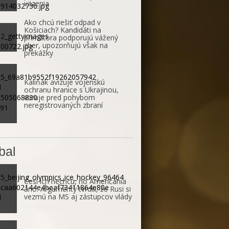
väzenia
Ako chcú riešiť odpad v
Košiciach? Kandidáti na
primátora podporujú vážený
zber, upozorňujú však na
prekážky
Kaliňák avizuje vojenskú
ochranu hranice s Ukrajinou,
varuje pred pohybom
neregistrovaných zbraní
bal
Česi ich nechcú, no Američania
áno. Argumenty tvrdili, že Rusi si
vezmú na MS aj zástupcov vlády