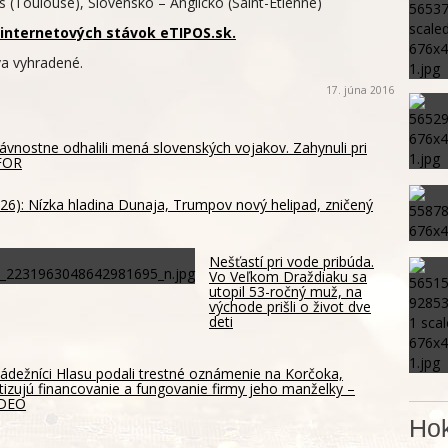
s (Toulouse), Slovensko – Anglicko (Saint-Étienne)
internetových stávok eTIPOS.sk.
a vyhradené.
17. júna 2016
vnostne odhalili mená slovenských vojakov. Zahynuli pri
OFOR
26): Nízka hladina Dunaja, Trumpov nový helipad, zničený
Nešťastí pri vode pribúda.
Vo Veľkom Draždiaku sa
utopil 53-ročný muž, na
východe prišli o život dve
deti
ádežníci Hlasu podali trestné oznámenie na Korčoka,
itizujú financovanie a fungovanie firmy jeho manželky –
IDEO
Hok