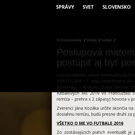
SPRÁVY
SVET
SLOVENSKO
Fotonovinky
Hokej
Futbal
Postupová matema
postúpiť aj byť po
Len na základe jednej eventuality by Slov
BRATISLAVA 17. júna (WebNoviny.sk) 
Slovensko – Anglicko (Saint-Étienne, 
futbalových ME 2016 vo Francúzsku št
remíza – prehra x 2 zápasy) hovoria v 
Zverenci Jána Kozáka určite skončia na p
dosiahnu remízu, budú presne druhí za
VŠETKO O ME VO FUTBALE 2016
Zo zostávajúcich piatich eventualít je 