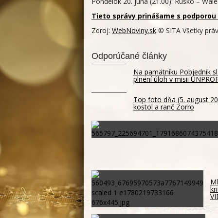
Pondelok 20. júna (21.00): Rusko – Wale
Tieto správy prinášame s podporou 
Zdroj:
WebNoviny.sk
© SITA Všetky práv
Odporúčané články
Na pamätníku Pobjednik slá
plnení úloh v misii UNPR
Top foto dňa (5. august 20
kostol a ranč Zorro
Ml
kr
V