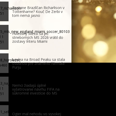
Zostane Brazílčan Richarlison v
Tottenhame? Kouč De Zerbi v
tom nemá jasno
Hviezdny Messi sa po
strieborných MS 2026 vrátil do
zostavy Interu Miami
Lavína na Broad Peaku sa stala
osudnou pre známeho Nirmala
Purju
Nemci žiadajú úplné
vyšetrovanie návrhu FIFA na
súkromné investície do MS
Ogier mal nehodu vo vysokej