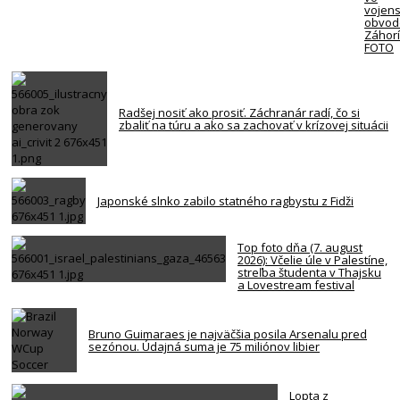
vojen
obvod
Záhorí
FOTO
Radšej nosiť ako prosiť. Záchranár radí, čo si
zbaliť na túru a ako sa zachovať v krízovej situácii
Japonské slnko zabilo statného ragbystu z Fidži
Top foto dňa (7. august
2026): Včelie úle v Palestíne,
streľba študenta v Thajsku
a Lovestream festival
Bruno Guimaraes je najväčšia posila Arsenalu pred
sezónou. Údajná suma je 75 miliónov libier
Lopta z