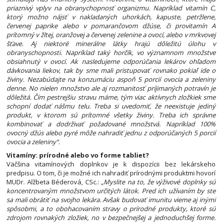
priaznivý vplyv na obranychopnosť organizmu. Napríklad vitamín C,
ktorý možno nájsť v nakladaných uhorkách, kapuste, petržlene,
červenej paprike alebo v pomarančovom džúse, či provitamín A
prítomný v žltej, oranžovej a červenej zelenine a ovocí, alebo v mrkvovej
šťave. Aj niektoré minerálne látky hrajú dôležitú úlohu v
obranyschopnosti. Napríklad taký horčík, vo významnom množstve
obsiahnutý v ovocí. Ak nasledujeme odporúčania lekárov ohľadom
dávkovania liekov, tak by sme mali pristupovať rovnako pokiaľ ide o
živiny. Nezabúdajte na konzumáciu aspoň 5 porcií ovocia a zeleniny
denne. No nielen množstvo ale aj rozmanitosť príjimaných potravín je
dôležitá. Čím pestrejšiu stravu máme, tým viac aktívnych zložkiek sme
schopní dodať nášmu telu. Treba si uvedomiť, že neexistuje jediný
produkt, v ktorom sú prítomné všetky živiny. Treba ich správne
kombinovať a dodrživať požadované množstvá. Napríklad 100%
ovocný džús alebo pyré môže nahradiť jednu z odporúčaných 5 porcií
ovocia a zeleniny“.
Vitamíny: prírodné alebo vo forme tabliet?
Väčšina vitamínových doplnkov je k dispozícii bez lekárskeho
predpisu. O tom, či je možné ich nahradiť prírodnými produktmi hovorí
MUDr. Alžbeta Béderová, CSc.:
„Myslite na to, že výživové doplnky sú
koncentrovaným množstvom určitých látok. Pred ich užívaním by ste
sa mali obrátiť na svojho lekára. Avšak budovať imunitu vieme aj inými
spôsobmi, a to obohacovaním stravy o prírodné produkty, ktoré sú
zdrojom rovnakých zložiek, no v bezpečnejšej a jednoduchšej forme.