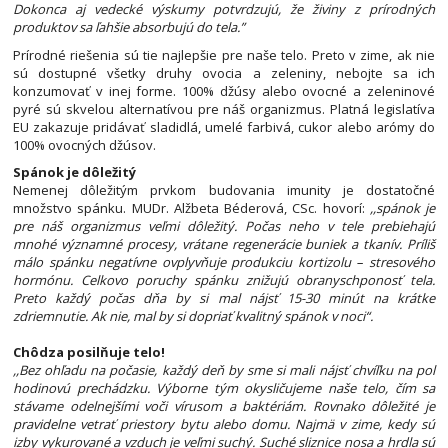
Dokonca aj vedecké výskumy potvrdzujú, že živiny z prírodných
produktov sa ľahšie absorbujú do tela.”
Prírodné riešenia sú tie najlepšie pre naše telo. Preto v zime, ak nie
sú dostupné všetky druhy ovocia a zeleniny, nebojte sa ich
konzumovať v inej forme. 100% džúsy alebo ovocné a zeleninové
pyré sú skvelou alternatívou pre náš organizmus. Platná legislatíva
EU zakazuje pridávať sladidlá, umelé farbivá, cukor alebo arómy do
100% ovocných džúsov.
Spánok je dôležitý
Nemenej dôležitým prvkom budovania imunity je dostatočné
množstvo spánku. MUDr. Alžbeta Béderová, CSc. hovorí:
,,spánok je
pre náš organizmus veľmi dôležitý. Počas neho v tele prebiehajú
mnohé významné procesy, vrátane regenerácie buniek a tkanív. Príliš
málo spánku negatívne ovplyvňuje produkciu kortizolu – stresového
hormónu. Celkovo poruchy spánku znižujú obranyschponosť tela.
Preto každý počas dňa by si mal nájsť 15-30 minút na krátke
zdriemnutie. Ak nie, mal by si dopriať kvalitný spánok v noci“.
Chôdza posilňuje telo!
,,Bez ohľadu na počasie, každý deň by sme si mali nájsť chvíľku na pol
hodinovú prechádzku. Výborne tým okysličujeme naše telo, čím sa
stávame odelnejšími voči vírusom a baktériám. Rovnako dôležité je
pravidelne vetrať priestory bytu alebo domu. Najmä v zime, kedy sú
izby vykurované a vzduch je veľmi suchý. Suché sliznice nosa a hrdla sú