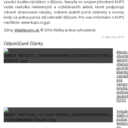
vysokú kvalitu výrobkov z džúsov. Navyše vo svojom pôsobení KUPS
vedie niekoľko reklamných a vzdelávacích aktivít, ktoré podporujú
zdravé stravovacie návyky, vrátane piatich porcií zeleniny a ovocia,
kedy sa jedna porcia dá nahradiť džúsom. Pre viac informácii o KUPS
navštívte: www.kups.org.pl.
Zdroj:
WebNoviny.sk
© SITA Všetky práva vyhradené.
2. februára 2016
Odporúčané články
Mesto
otvori
denný
stacio
prvýc
klient
zariad
pre
senio
privíta
polovi
august
FOTO
Vypuk
ďalší 
požiar
tentor
vo