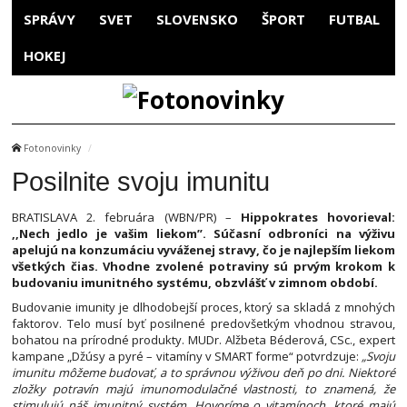
SPRÁVY
SVET
SLOVENSKO
ŠPORT
FUTBAL
HOKEJ
Fotonovinky
Posilnite svoju imunitu
BRATISLAVA 2. februára (WBN/PR) –
Hippokrates hovorieval:
,,Nech jedlo je vašim liekom”. Súčasní odbroníci na výživu
apelujú na konzumáciu vyváženej stravy, čo je najlepším liekom
všetkých čias. Vhodne zvolené potraviny sú prvým krokom k
budovaniu imunitného systému, obzvlášť v zimnom období.
Budovanie imunity je dlhodobejší proces, ktorý sa skladá z mnohých
faktorov. Telo musí byť posilnené predovšetkým vhodnou stravou,
bohatou na prírodné produkty. MUDr. Alžbeta Béderová, CSc., expert
kampane „Džúsy a pyré – vitamíny v SMART forme“ potvrdzuje:
„Svoju
imunitu môžeme budovať, a to správnou výživou deň po dni. Niektoré
zložky potravín majú imunomodulačné vlastnosti, to znamená, že
stimulujú náš imunitný systém. Hovoríme o vitamínoch, ktoré majú