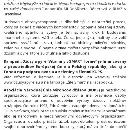
totižto náchylnejšie na infekcie. Nepodceňujte preto cirkuláciu vzduchu
vo vašej domácnosti.“
odporúča MUDr.Alžbeta Béderová z RUVZ v
Bratislave.
Budovanie obranyschopnosti je dlhodobejší a nepretržitý proces,
ktorý sa skladá z viacerých komponentov. Spojenie telesnej activity,
kvalitného spánku a výživy je ten správny krok k budovaniu
imunitného systému vášho tela. Čo sa jedla týka, mali by ste voliť
správne vyváženú stravu, bohatú na obilniny, mliečne výrobky,
zeleninu a ovocie. Tú najmä v zime môžete bezpečne nahradiť 100%
džúsmi a pyré, ktoré sú chutné a ľahko dostupné.
Kampaň „Džúsy a pyré. Vitamíny v SMART forme“ je financovaný
z prostriedkov Európskej únie a Poľskej republiky, ako aj z
Fondu na podporu ovocia a zeleniny a členmi KUPS.
Viac informácií o kampani je k dispozícii na webovej stránke
www.dzusyapyre.eu a na fanpage „Žite Smart“ na Facebooku.
Asociácia Národnej únie výrobcov džúsov (KUPS)
je neziskovou
organizáciou, ktorá združuje výrobcov a iné právnické osoby
spolupracujúce priamo s odvetvím výroby džúsov, nektárov
a nápojov. Od roku 1993, Združenie zastupuje odvetvie v domácich i
EÚ iniciatívach, spolupracuje s výskumnými inštitúciami, laboratóriami
ako aj národnými a medzinárodnými odvetvovými organizáciami.
Organizácia rovnako prináša úžitok spotrebiteľom prostredníctvom
svojho dobrovoľného systému kontroly, ktorý má za cieľ zabezpečiť