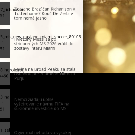
Zostane Brazílčan Richarlison v
Tottenhame? Kouč De Zerbi v
tom nemá jasno
Hviezdny Messi sa po
strieborných MS 2026 vrátil do
zostavy Interu Miami
Lavína na Broad Peaku sa stala
osudnou pre známeho Nirmala
Purju
Nemci žiadajú úplné
vyšetrovanie návrhu FIFA na
súkromné investície do MS
Ogier mal nehodu vo vysokej