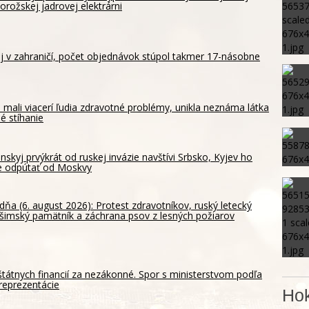
orožskej jadrovej elektrárni
aj v zahraničí, počet objednávok stúpol takmer 17-násobne
 mali viacerí ľudia zdravotné problémy, unikla neznáma látka
né stíhanie
nskyj prvýkrát od ruskej invázie navštívi Srbsko, Kyjev ho
e odpútať od Moskvy
dňa (6. august 2026): Protest zdravotníkov, ruský letecký
ošimský pamätník a záchrana psov z lesných požiarov
štátnych financií za nezákonné. Spor s ministerstvom podľa
reprezentácie
Hok