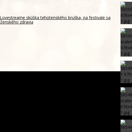
Lovestreame skúška tehotenského bruška, na festivale sa
 ženského zdravia