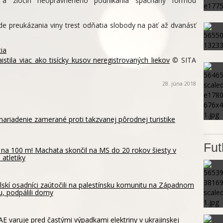
a a zločin neoprávneného podnikania spáchaný formou
 preukázania viny trest odňatia slobody na päť až dvanásť
cia
zaistila viac ako tisícky kusov neregistrovaných liekov
© SITA
28. júna 2018
ariadenie zamerané proti takzvanej pôrodnej turistike
Fut
 na 100 m! Machata skončil na MS do 20 rokov šiesty v
 atletiky
elskí osadníci zaútočili na palestínsku komunitu na Západnom
u, podpálili domy
E varuje pred častými výpadkami elektriny v ukrajinskej