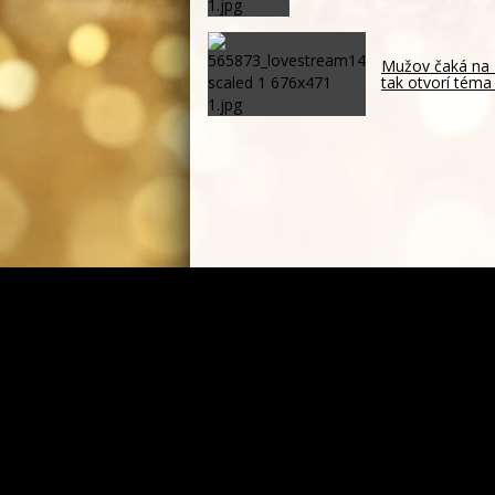
Mužov čaká na 
tak otvorí téma