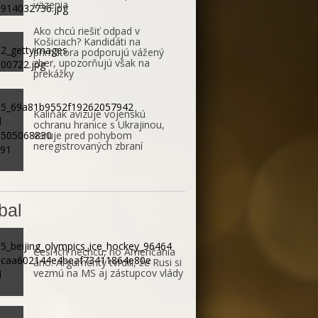
väzenia
Ako chcú riešiť odpad v
Košiciach? Kandidáti na
primátora podporujú vážený
zber, upozorňujú však na
prekážky
Kaliňák avizuje vojenskú
ochranu hranice s Ukrajinou,
varuje pred pohybom
neregistrovaných zbraní
bal
Česi ich nechcú, no Američania
áno. Argumenty tvrdili, že Rusi si
vezmú na MS aj zástupcov vlády