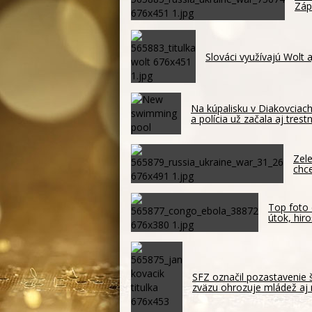
Záp
Slováci využívajú Wolt 
Na kúpalisku v Diakovciach
a polícia už začala aj trest
Zele
chc
Top foto 
útok, hir
SFZ označil pozastavenie 
zväzu ohrozuje mládež aj 