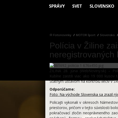
SPRÁVY
SVET
SLOVENSKO
Fotonovinky
MOTOR šport
Slovensko
Polícia v Žiline za
neregistrovaných 
ŽILINA 28. júna (WebNoviny.sk) – Pol
Kubíne zaistili viac ako 19 000 kusov 
Štátnym ústavom na kontrolu liečiv v SR
Odporúčame:
Foto: Na východe Slovenska sa zrazil rý
Policajti vykonali v okresoch Námestov
priestorov, pričom v tejto súvislosti 
pokračovací zločin neoprávneného zao