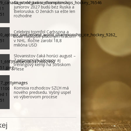
Majstrovstvá sveta mužov a
juniorov 2027 budú bez Ruska a
Bieloruska. O ženách sa ešte len
rozhodne
Celebrini tromfol Carlssona a
bude najlepšie plateným hráčom
v NHL. Ročne zarobí 18,8
milióna USD
Slovanistov čaká horúci august –
7 prípravných zápasov aj
tréningový kemp na Štrbskom
Plese
Komisia rozhodcov SZĽH má
nového predsedu. Vyšný uspel
vo výberovom procese
ej