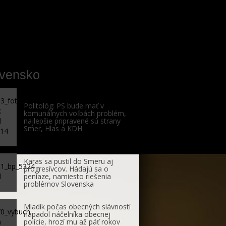
ovensko
Politológ: PS bude mať v
komunálnych voľbách problém,
najlepšie pripravené sú strany
Smer, Hlas a KDH
Karas sa pustil do Smeru aj
progresívcov. Hádajú sa o
peniaze, namiesto riešenia
problémov Slovenska
Mladík počas obecných slávností
napadol náčelníka obecnej
polície, hrozí mu až päť rokov