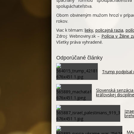
spáchaný formou spolupáchateľstv
spolupáchateľstva.
Obom obvineným mužom hrozí v prípade
rokov.
Viac k témam:
lieky
,
policajná razia
,
polí
Zdroj: Webnoviny.sk –
Polícia v Žiline 
Všetky práva vyhradené.
Odporúčané články
Trump podpísal n
Slovenská senzácia
kráľovskej disciplíne
Izra
breh
MAA