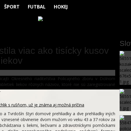
ŠPORT
FUTBAL
HOKEJ
Sl
istila viac ako tisícky kusov
liekov
icajti Okresného riaditeľstva Policajného zboru v Dolnom
tabletiek liekov rôznych názvov, ktoré nie sú zaregistrované
.
chlik s rušňom, už je známa aj možná príčina
o a Tvrdošín štyri domové prehliadky a dve prehliadky iných
bolo vznesené obvinenie dvom mužom vo veku 43 a 37 rokov za
bchádzania s liekmi, liečivami a zdravotníckymi pomôckami