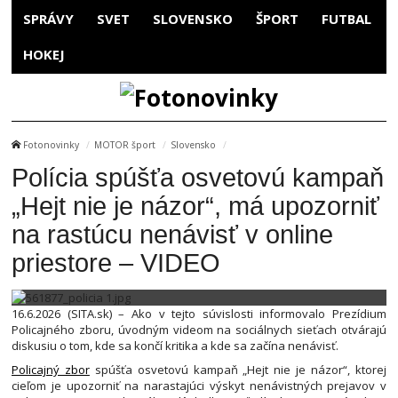
SPRÁVY
SVET
SLOVENSKO
ŠPORT
FUTBAL
HOKEJ
Fotonovinky
MOTOR šport
Slovensko
Polícia spúšťa osvetovú kampaň
„Hejt nie je názor“, má upozorniť
na rastúcu nenávisť v online
priestore – VIDEO
16.6.2026 (SITA.sk) – Ako v tejto súvislosti informovalo Prezídium
Policajného zboru, úvodným videom na sociálnych sieťach otvárajú
diskusiu o tom, kde sa končí kritika a kde sa začína nenávisť.
Policajný zbor
spúšťa osvetovú kampaň „Hejt nie je názor“, ktorej
cieľom je upozorniť na narastajúci výskyt nenávistných prejavov v