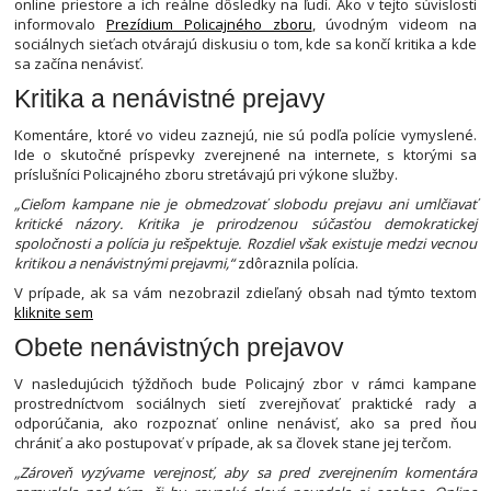
online priestore a ich reálne dôsledky na ľudí. Ako v tejto súvislosti
informovalo
Prezídium Policajného zboru
, úvodným videom na
sociálnych sieťach otvárajú diskusiu o tom, kde sa končí kritika a kde
sa začína nenávisť.
Kritika a nenávistné prejavy
Komentáre, ktoré vo videu zaznejú, nie sú podľa polície vymyslené.
Ide o skutočné príspevky zverejnené na internete, s ktorými sa
príslušníci Policajného zboru stretávajú pri výkone služby.
„Cieľom kampane nie je obmedzovať slobodu prejavu ani umlčiavať
kritické názory. Kritika je prirodzenou súčasťou demokratickej
spoločnosti a polícia ju rešpektuje. Rozdiel však existuje medzi vecnou
kritikou a nenávistnými prejavmi,“
zdôraznila polícia.
V prípade, ak sa vám nezobrazil zdieľaný obsah nad týmto textom
kliknite sem
Obete nenávistných prejavov
V nasledujúcich týždňoch bude Policajný zbor v rámci kampane
prostredníctvom sociálnych sietí zverejňovať praktické rady a
odporúčania, ako rozpoznať online nenávisť, ako sa pred ňou
chrániť a ako postupovať v prípade, ak sa človek stane jej terčom.
„Zároveň vyzývame verejnosť, aby sa pred zverejnením komentára