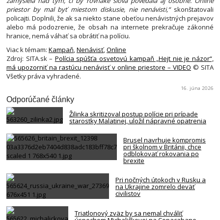
zamyslela nad tým, či by rovnaké slová povedala aj osobne. Online
priestor by mal byť miestom diskusie, nie nenávisti,“
skonštatovali
policajti. Doplnili, že ak sa niekto stane obeťou nenávistných prejavov
alebo má podozrenie, že obsah na internete prekračuje zákonné
hranice, nemá váhať sa obrátiť na políciu.
Viac k témam:
Kampaň
,
Nenávisť
,
Online
Zdroj: SITA.sk –
Polícia spúšťa osvetovú kampaň „Hejt nie je názor“,
má upozorniť na rastúcu nenávisť v online priestore – VIDEO
© SITA
Všetky práva vyhradené.
16. júna 2026
Odporúčané články
Žilinka skritizoval postup polície pri prípade
starostky Malatinej, uložil nápravné opatrenia
Brusel navrhuje kompromis
pri školnom v Británii, chce
odblokovať rokovania po
brexite
Pri nočných útokoch v Rusku a
na Ukrajine zomrelo deväť
civilistov
Triatlonový zväz by sa nemal chváliť
úspechom Michaličkovej na Copacabane,