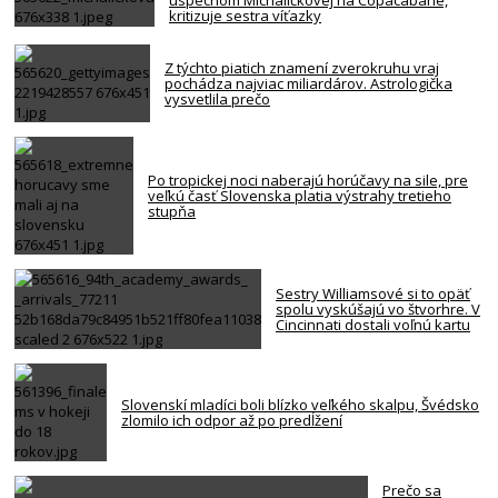
kritizuje sestra víťazky
Z týchto piatich znamení zverokruhu vraj
pochádza najviac miliardárov. Astrologička
vysvetlila prečo
Po tropickej noci naberajú horúčavy na sile, pre
veľkú časť Slovenska platia výstrahy tretieho
stupňa
Sestry Williamsové si to opäť
spolu vyskúšajú vo štvorhre. V
Cincinnati dostali voľnú kartu
Slovenskí mladíci boli blízko veľkého skalpu, Švédsko
zlomilo ich odpor až po predĺžení
Prečo sa