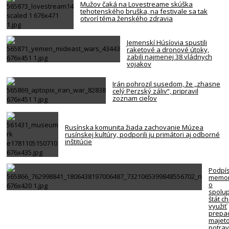
Mužov čaká na Lovestreame skúška
tehotenského bruška, na festivale sa tak
otvorí téma ženského zdravia
Jemenskí Húsíovia spustili
raketové a dronové útoky,
zabili najmenej 38 vládnych
vojakov
Irán pohrozil susedom, že „zhasne
celý Perzský záliv“, pripravil
zoznam cieľov
Rusínska komunita žiada zachovanie Múzea
rusínskej kultúry, podporili ju primátori aj odborné
inštitúcie
Podpí
memo
o
spolup
štát c
využiť
prepa
majet
potra