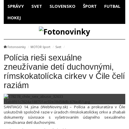
SPRÁVY
SVET
SLOVENSKO
ŠPORT
FUTBAL
HOKEJ
Fotonovinky
MOTOR šport
Svet
Polícia rieši sexuálne
zneužívanie detí duchovnými,
rímskokatolícka cirkev v Čile čelí
raziám
SANTIAGO 14. júna (WebNoviny.sk) – Polícia a prokuratúra v Čile
uskutočnili spoločné razie v úradoch rímskokatolíckej cirkvi a zhabali
dokumenty súvisiace s vyšetrovaním údajného sexuálneho
zneužívania detí duchovnými.