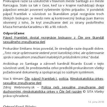
Prekvapivé razie sa uskutočnili v hlavnom meste Santiago a v meste
Rancagua. Stalo sa tak v čase, keď sa v krajine nachádzajú dvaja
pápežovi emisári poverení vyšetrením týchto prípadov. V pondelok
pápež František v súvislosti so škandálom prijal rezignácie troch
čilských biskupov. Je medzi nimi aj kontroverzný biskup Juan Barros
obvinený z toho, že kryl zneužívanie detí zo strany pedofilného
kňaza Fernanda Karadimu v 80. a 90. rokoch.
Odporúčame:
Pápež František dostal rezignácie biskupov z Čile pre škandál
sexuálneho zneužívania detí
Prokurátor Emiliano Arias povedal, že stredajšie razie dopadli dobre.
„Toto nie je vyšetrovanie vedené proti katolíckej cirkvi, ale vyšetrovanie
správ o sexuálnom zneužívaní maloletých príslušníkmi cirkvi,“
dodal.
Arcibiskup zo Santiaga a zároveň kardinál Ricardo Ezzati v tejto
súvislosti uistil, že predstavitelia cirkvi predložili prokurátorom všetky
požadované dokumenty a spolupracujú so súdnym systémom.
Viac k témam:
Čile
,
pápež František I.
,
polícia
,
Rímskokatolícka cirkev
,
sexuálne zneužívanie detí
Zdroj: Webnoviny.sk –
Polícia rieši sexuálne zneužívanie detí
duchovnými, rímskokatolícka cirkev v Čile čelí raziám
© SITA Všetky
práva vyhradené.
14. júna 2018