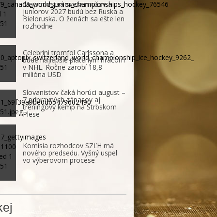
Majstrovstvá sveta mužov a
juniorov 2027 budú bez Ruska a
Bieloruska. O ženách sa ešte len
rozhodne
Celebrini tromfol Carlssona a
bude najlepšie plateným hráčom
v NHL. Ročne zarobí 18,8
milióna USD
Slovanistov čaká horúci august –
7 prípravných zápasov aj
tréningový kemp na Štrbskom
Plese
Komisia rozhodcov SZĽH má
nového predsedu. Vyšný uspel
vo výberovom procese
ej