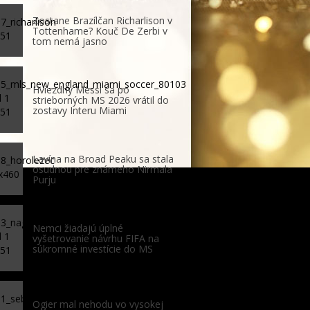
Zostane Brazílčan Richarlison v
Tottenhame? Kouč De Zerbi v
tom nemá jasno
Hviezdny Messi sa po
strieborných MS 2026 vrátil do
zostavy Interu Miami
Lavína na Broad Peaku sa stala
osudnou pre známeho Nirmala
Purju
Nemci žiadajú úplné
vyšetrovanie návrhu FIFA na
súkromné investície do MS
Ogier mal nehodu vo vysokej