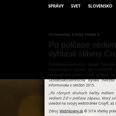
SPRÁVY
SVET
SLOVENSKO
Fotonovinky
Hokej
Futbal
Po polčase vediem
vyhlásil slávny Cru
Šesťdesiatosemročná bývalá hviez
informovala v októbri 2015.LONDÝN 13
reprezentant Johan Cruyff vyhlásil, 
Šesťdesiatosemročná bývalá hviez
informovala v októbri 2015.
„Po rôznych druhoch liečby môžem p
vediem 2:0 v polčase zápasu, ktorý sa 
uviedol na svojej webstránke Cruyff, až 
Zdroj:
WebNoviny.sk
© SITA Všetky práv