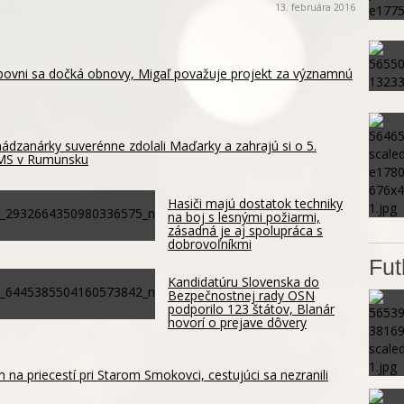
13. februára 2016
ubovni sa dočká obnovy, Migaľ považuje projekt za významnú
ádzanárky suverénne zdolali Maďarky a zahrajú si o 5.
 MS v Rumunsku
Hasiči majú dostatok techniky
na boj s lesnými požiarmi,
zásadná je aj spolupráca s
dobrovoľníkmi
Fut
Kandidatúru Slovenska do
Bezpečnostnej rady OSN
podporilo 123 štátov, Blanár
hovorí o prejave dôvery
m na priecestí pri Starom Smokovci, cestujúci sa nezranili