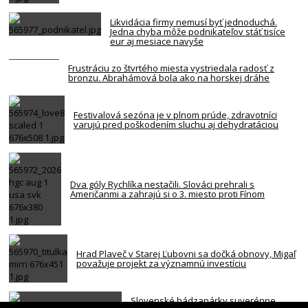
Likvidácia firmy nemusí byť jednoduchá.
Jedna chyba môže podnikateľov stáť tisíce
eur aj mesiace navyše
Frustráciu zo štvrtého miesta vystriedala radosť z
bronzu. Abrahámová bola ako na horskej dráhe
Festivalová sezóna je v plnom prúde, zdravotníci
varujú pred poškodením sluchu aj dehydratáciou
Dva góly Rychlíka nestačili. Slováci prehrali s
Američanmi a zahrajú si o 3. miesto proti Fínom
Hrad Plaveč v Starej Ľubovni sa dočká obnovy, Migaľ
považuje projekt za významnú investíciu
Slovenské hádzanárky suverénne