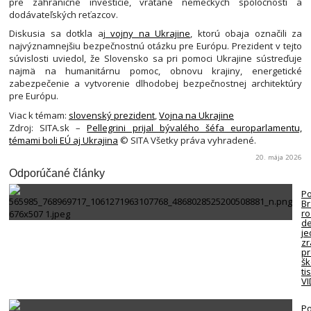
pre zahraničné investície, vrátane nemeckých spoločností a
dodávateľských reťazcov.
Diskusia sa dotkla aj
vojny na Ukrajine
, ktorú obaja označili za
najvýznamnejšiu bezpečnostnú otázku pre Európu. Prezident v tejto
súvislosti uviedol, že Slovensko sa pri pomoci Ukrajine sústreďuje
najmä na humanitárnu pomoc, obnovu krajiny, energetické
zabezpečenie a vytvorenie dlhodobej bezpečnostnej architektúry
pre Európu.
Viac k témam:
slovenský prezident
,
Vojna na Ukrajine
Zdroj: SITA.sk –
Pellegrini prijal bývalého šéfa europarlamentu,
témami boli EÚ aj Ukrajina
© SITA Všetky práva vyhradené.
20. mája 2026
Odporúčané články
Po
Br
ro
de
je
zr
p
šk
ti
VI
Po