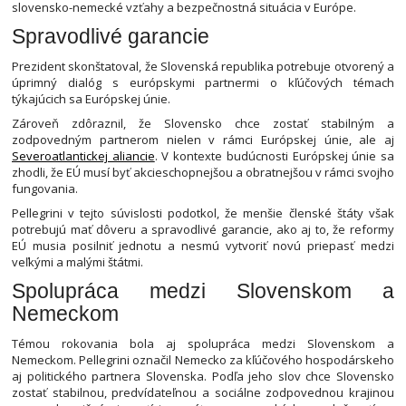
slovensko-nemecké vzťahy a bezpečnostná situácia v Európe.
Spravodlivé garancie
Prezident skonštatoval, že Slovenská republika potrebuje otvorený a
úprimný dialóg s európskymi partnermi o kľúčových témach
týkajúcich sa Európskej únie.
Zároveň zdôraznil, že Slovensko chce zostať stabilným a
zodpovedným partnerom nielen v rámci Európskej únie, ale aj
Severoatlantickej aliancie
. V kontexte budúcnosti Európskej únie sa
zhodli, že EÚ musí byť akcieschopnejšou a obratnejšou v rámci svojho
fungovania.
Pellegrini v tejto súvislosti podotkol, že menšie členské štáty však
potrebujú mať dôveru a spravodlivé garancie, ako aj to, že reformy
EÚ musia posilniť jednotu a nesmú vytvoriť novú priepasť medzi
veľkými a malými štátmi.
Spolupráca medzi Slovenskom a
Nemeckom
Témou rokovania bola aj spolupráca medzi Slovenskom a
Nemeckom. Pellegrini označil Nemecko za kľúčového hospodárskeho
aj politického partnera Slovenska. Podľa jeho slov chce Slovensko
zostať stabilnou, predvídateľnou a sociálne zodpovednou krajinou