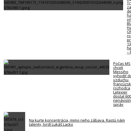
Tr
z
de
ha
vr
Bl
H
O
ro
pr
13
he
–
Počas MS
chceli
Messiho
vyhodiť d
vzduchu,
francúzs
rozhodca
Letexier
dostal 60
nenávist
správ
Na kurte koncentrácia, mimo neho zábava. Rastú nám
talenty, tvrdí Lukáš Lacko