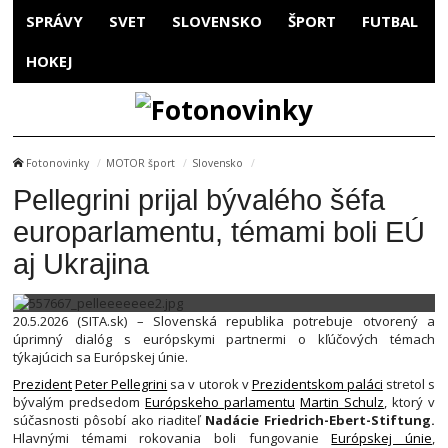
SPRÁVY
SVET
SLOVENSKO
ŠPORT
FUTBAL
HOKEJ
Fotonovinky
MOTOR šport
Slovensko
Pellegrini prijal bývalého šéfa
europarlamentu, témami boli EÚ
aj Ukrajina
20.5.2026 (SITA.sk) – Slovenská republika potrebuje otvorený a
úprimný dialóg s európskymi partnermi o kľúčových témach
týkajúcich sa Európskej únie.
Prezident
Peter Pellegrini
sa v utorok v
Prezidentskom paláci
stretol s
bývalým predsedom
Európskeho parlamentu
Martin Schulz
, ktorý v
súčasnosti pôsobí ako riaditeľ
Nadácie Friedrich-Ebert-Stiftung.
Hlavnými témami rokovania boli fungovanie
Európskej únie
,