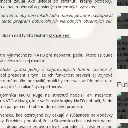
cept zaujal. Ako uviedol po stretnutí, krajiny potrebujú
ujú aj nad možnosťou povinných vojenských výcvikov.
iť tomu, aby naši mladí ľudia museli povinne nastupovať
 tento program dobrovoľných Národných obranných síl
,“
ný obsah nad týmto textom
kliknite sem
entra výnimočnosti NATO pre nepriamu paľbu, ktoré sa bude
 delostreleckej munície.
etože vyrába jedny z najpresnejších húfnic Zuzana 2,
edol prezident s tým, že ich funkčnosť preverili aj vojnové
eto máme čím pochváliť, mohli by sme sa stať lídrami v tejto
Fut
u aj ďalších aliančných partnerov.
tajomníka NATO Ruge na stretnutí neobišli ani možnosti
 NATO v Haagu, kde sa členské krajiny NATO dohodli, že do
y na päť percent hrubého domáceho produktu.
vensku, kde ozbrojené sily čakajú v súčasnosti na dodávky
ky. Prezident podotkol, že sa Slovensko chce sústrediť najmä
 – dobudovanie zdravotníckych zariadení či cestnej alebo