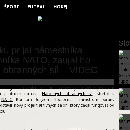
ŠPORT
FUTBAL
HOKEJ
Sl
iku prijal námestníka
mníka NATO, zaujal ho
h obranných síl – VIDEO
Pellegrini
sa v stredu v priestoroch výcvikového priestoru
na pilotnom turnuse
Národných obranných síl
, stretol s
a
NATO
Borisom Rugeom. Spoločne s ministrom obrany
dstavili nový projekt aktívnych záloh, ktorý začal fungovať od
ťou.