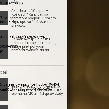
väzenia
Ako chcú riešiť odpad v
Košiciach? Kandidáti na
primátora podporujú vážený
zber, upozorňujú však na
prekážky
Kaliňák avizuje vojenskú
ochranu hranice s Ukrajinou,
varuje pred pohybom
neregistrovaných zbraní
bal
Česi ich nechcú, no Američania
áno. Argumenty tvrdili, že Rusi si
vezmú na MS aj zástupcov vlády