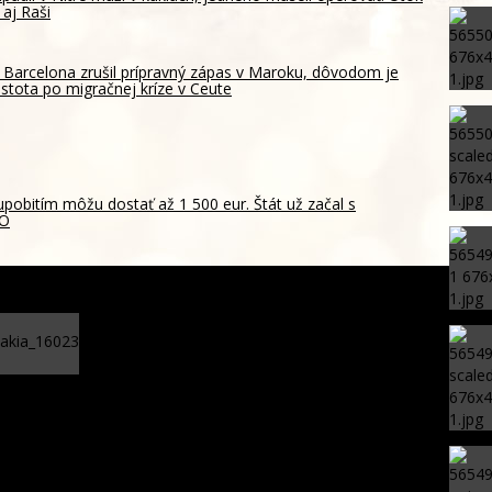
 aj Raši
 Barcelona zrušil prípravný zápas v Maroku, dôvodom je
istota po migračnej kríze v Ceute
pobitím môžu dostať až 1 500 eur. Štát už začal s
EO
Útočník Toney obvinený z napadnutia v
londýnskom nočnom klube
fantina na odstúpenie
 a Lörinc kandidatúry na primátora v prospech niekoho