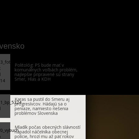
ovensko
Politológ: PS bude mať v
komunálnych voľbách problém,
najlepšie pripravené sú strany
Smer, Hlas a KDH
Karas sa pustil do Smeru aj
progresívcov. Hádajú sa o
peniaze, namiesto riešenia
problémov Slovenska
Mladík počas obecných slávností
napadol náčelníka obecnej
polície, hrozí mu až päť rokov