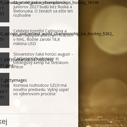
Majstrovstvá sveta mužov a
juniorov 2027 budú bez Ruska a
Bieloruska. O ženách sa ešte len
rozhodne
Celebrini tromfol Carlssona a
bude najlepšie plateným hráčom
v NHL. Ročne zarobí 18,8
milióna USD
Slovanistov čaká horúci august –
7 prípravných zápasov aj
tréningový kemp na Štrbskom
Plese
Komisia rozhodcov SZĽH má
nového predsedu. Vyšný uspel
vo výberovom procese
ej