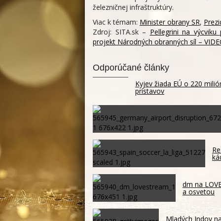
železničnej infraštruktúry.
Viac k témam:
Minister obrany SR
,
Prezi
Zdroj: SITA.sk –
Pellegrini na výcvik
projekt Národných obranných síl – VID
Odporúčané články
Kyjev žiada EÚ o 220 mili
prístavov
Re
ká
dm na LOVES
a osvetou
Mladých Indov na