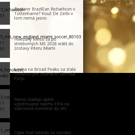
Zostane Brazílčan Richarlison v
Tottenhame? Kouč De Zerbi v
tom nemá jasno
Hviezdny Messi sa po
strieborných MS 2026 vrátil do
zostavy Interu Miami
Lavína na Broad Peaku sa stala
osudnou pre známeho Nirmala
Purju
Nemci žiadajú úplné
vyšetrovanie návrhu FIFA na
súkromné investície do MS
Ogier mal nehodu vo vysokej