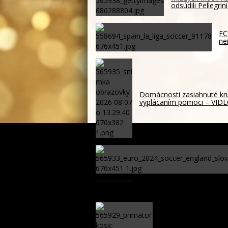
odsúdili Pellegrini
FC
ne
Domácnosti zasiahnuté kru
vyplácaním pomoci – VID
Nórska federácia vyzve In
Vzdali by sa Polaček