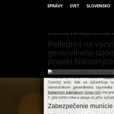
SPRÁVY
SVET
SLOVENSKO
Fotonovinky
MOTOR šport
Slovensko
Pellegrini na výcv
generálneho tajo
projekt Národnýc
17.7.2025 (SITA.sk) – Prezident
Peter 
Turecký vrch, kde sa zúčastňuje 
námestníkom generálneho tajomník
Robertom Kaliňákom
(
Smer-SD
) mu pre
1. júla tohto roka a obaja sú jeho súčas
Zabezpečenie munície