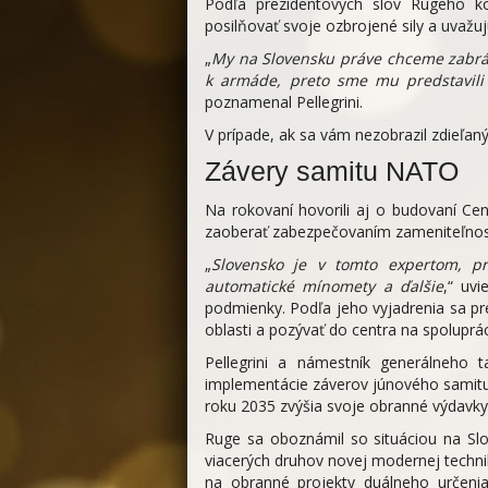
Podľa prezidentových slov Rugeho kon
posilňovať svoje ozbrojené sily a uvaž
„
My na Slovensku práve chceme zabrán
k armáde, preto sme mu predstavili
poznamenal Pellegrini.
V prípade, ak sa vám nezobrazil zdieľa
Závery samitu NATO
Na rokovaní hovorili aj o budovaní C
zaoberať zabezpečovaním zameniteľnosti
„
Slovensko je v tomto expertom, pr
automatické mínomety a ďalšie
,“ uvi
podmienky. Podľa jeho vyjadrenia sa pr
oblasti a pozývať do centra na spoluprác
Pellegrini a námestník generálneho 
implementácie záverov júnového samitu
roku 2035 zvýšia svoje obranné výdavk
Ruge sa oboznámil so situáciou na Slo
viacerých druhov novej modernej techni
na obranné projekty duálneho určenia