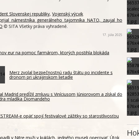
dent Slovenskej republiky
,
Vojenský výcvik
u prijal námestníka generálneho tajomníka NATO, zaujal ho
EO
© SITA Všetky práva vyhradené.
17. júla 2025
ónov eur na pomoc farmárom, ktorých postihla blokáda
Merz zvolal bezpečnostnú radu štátu po incidente s
dronom pri ukrajinskom lietadle
al Madrid predĺžil zmluvu s Viníciusom Júniorovom a získal do
dra mladíka Diomandeho
TREAM-e opäť spojí festivalové zážitky so starostlivosťou
Hok
padli v Nitre muži v kuklách, jedného museli operovať. Útok