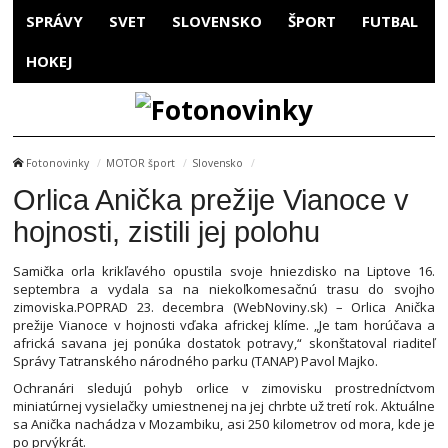
SPRÁVY
SVET
SLOVENSKO
ŠPORT
FUTBAL
HOKEJ
Fotonovinky
MOTOR šport
Slovensko
Orlica Anička prežije Vianoce v
hojnosti, zistili jej polohu
Samička orla krikľavého opustila svoje hniezdisko na Liptove 16.
septembra a vydala sa na niekoľkomesačnú trasu do svojho
zimoviska.POPRAD 23. decembra (WebNoviny.sk) – Orlica Anička
prežije Vianoce v hojnosti vďaka africkej klíme. „Je tam horúčava a
africká savana jej ponúka dostatok potravy,“ skonštatoval riaditeľ
Správy Tatranského národného parku (TANAP) Pavol Majko.
Ochranári sledujú pohyb orlice v zimovisku prostredníctvom
miniatúrnej vysielačky umiestnenej na jej chrbte už tretí rok. Aktuálne
sa Anička nachádza v Mozambiku, asi 250 kilometrov od mora, kde je
po prvýkrát.