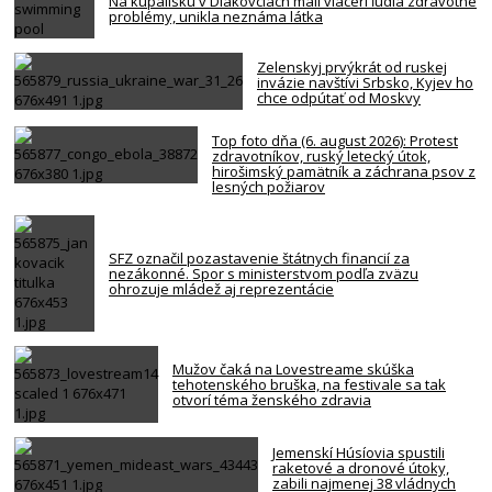
Na kúpalisku v Diakovciach mali viacerí ľudia zdravotné
problémy, unikla neznáma látka
Zelenskyj prvýkrát od ruskej
invázie navštívi Srbsko, Kyjev ho
chce odpútať od Moskvy
Top foto dňa (6. august 2026): Protest
zdravotníkov, ruský letecký útok,
hirošimský pamätník a záchrana psov z
lesných požiarov
SFZ označil pozastavenie štátnych financií za
nezákonné. Spor s ministerstvom podľa zväzu
ohrozuje mládež aj reprezentácie
Mužov čaká na Lovestreame skúška
tehotenského bruška, na festivale sa tak
otvorí téma ženského zdravia
Jemenskí Húsíovia spustili
raketové a dronové útoky,
zabili najmenej 38 vládnych