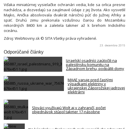
Vďaka miniatúrnej vysielačke ochranári vedia, kde sa orlica presne
nachádza, a dozvedajú sa zaujímavé údaje z jej života. Ako vysvetlil
Majko, Anička absolvovala dvakrát náročnú púť do Južnej Afriky a
späť. Druhú zimu prekonala vzdušnou čiarou do Mozambiku
rekordných 8400 km a zaletela takmer až k brehom Indického
oceánu.
Zdroj: WebNoviny.sk © SITA Všetky práva vyhradené.
23. decembra 2015
Odporúčané články
Izraelskí osadníci zaútočili na
palestínsku komunitu na
Západnom brehu, podpálili domy
MAAE varuje pred častými
výpadkami elektriny v
ukrajinskej Záporožskej jadrovej
elektrárni
Slováci využívajú Wolt aj v zahraničí, počet
objednávok stúpol takmer 17-násobne