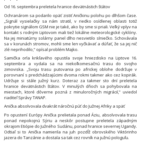
Od 16. septembra preletela hranice devätnástich štátov
Ochranárom sa podarilo opäť zistiť Aničkinu polohu po dlhšom čase.
„Signál vysielačky sa nám stratil, v riedko osídlenej oblasti totiž
pokrytie signálom GSM nie je také, ako by sme si priali. Veľký vplyv na
kontakt s rodným Liptovom mali tiež lokálne meteorologické cyklóny.
Na jej miniatúrny solárny panel dlho nesvietilo slniečko. Schovávala
sa v korunách stromov, mohli sme len vyčkávať a dúfať, že sa jej nič
zlé neprihodilo,“ opísal problém Majko.
Samička orla krikľavého opustila svoje hniezdisko na Liptove 16.
septembra a vydala sa na niekoľkomesačnú trasu do svojho
zimoviska. „Svoju trasu putovania po africkej oblohe dodržuje v
porovnaní s predchádzajúcimi dvoma rokmi takmer ako cez kopirák.
Udržuje si stále južný kurz. Doteraz za takmer sto dní preletela
hranice devätnástich štátov. V minulých dňoch sa pohybovala na
miestach, ktoré dôverne pozná z minuloročných migrácií,” uviedol
riaditeľ Správy TANAP.
Anička absolvovala dvakrát náročnú púť do Južnej Afriky a späť
Po opustení Európy Anička prelietala ponad Áziu, absolvovala trasu
ponad nepokojnú Sýriu a neskôr postupne preletela západným
okrajom Etiópie do Južného Sudánu, ponad hranice severnej Ugandy.
Odtiaľ si to Anička namierila na juh pozdĺž obrovského Viktórinho
jazera do Tanzánie a dostala sa tak cez rovník na južnú pologuľu.