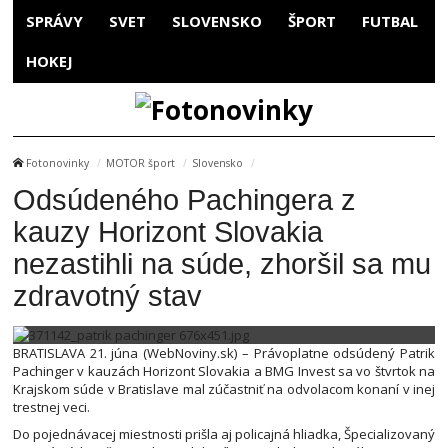
SPRÁVY
SVET
SLOVENSKO
ŠPORT
FUTBAL
HOKEJ
Fotonovinky
MOTOR šport
Slovensko
Odsúdeného Pachingera z
kauzy Horizont Slovakia
nezastihli na súde, zhoršil sa mu
zdravotný stav
BRATISLAVA 21. júna (WebNoviny.sk) – Právoplatne odsúdený Patrik
Pachinger v kauzách Horizont Slovakia a BMG Invest sa vo štvrtok na
Krajskom súde v Bratislave mal zúčastniť na odvolacom konaní v inej
trestnej veci.
Do pojednávacej miestnosti prišla aj policajná hliadka, Špecializovaný