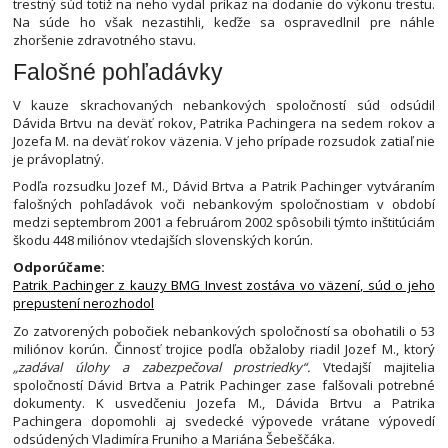
trestný súd totiž na neho vydal príkaz na dodanie do výkonu trestu.
Na súde ho však nezastihli, keďže sa ospravedlnil pre náhle
zhoršenie zdravotného stavu.
Falošné pohľadávky
V kauze skrachovaných nebankových spoločností súd odsúdil
Dávida Brtvu na deväť rokov, Patrika Pachingera na sedem rokov a
Jozefa M. na deväť rokov väzenia. V jeho prípade rozsudok zatiaľ nie
je právoplatný.
Podľa rozsudku Jozef M., Dávid Brtva a Patrik Pachinger vytváraním
falošných pohľadávok voči nebankovým spoločnostiam v období
medzi septembrom 2001 a februárom 2002 spôsobili týmto inštitúciám
škodu 448 miliónov vtedajších slovenských korún.
Odporúčame:
Patrik Pachinger z kauzy BMG Invest zostáva vo väzení, súd o jeho
prepustení nerozhodol
Zo zatvorených pobočiek nebankových spoločností sa obohatili o 53
miliónov korún. Činnosť trojice podľa obžaloby riadil Jozef M., ktorý
„zadával úlohy a zabezpečoval prostriedky“.
Vtedajší majitelia
spoločností Dávid Brtva a Patrik Pachinger zase falšovali potrebné
dokumenty. K usvedčeniu Jozefa M., Dávida Brtvu a Patrika
Pachingera dopomohli aj svedecké výpovede vrátane výpovedí
odsúdených Vladimíra Fruniho a Mariána Šebeščáka.