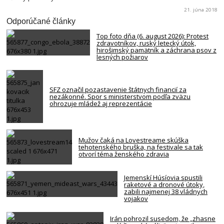
21. júna 2018
Odporúčané články
Top foto dňa (6. august 2026): Protest
zdravotníkov, ruský letecký útok,
hirošimský pamätník a záchrana psov z
lesných požiarov
SFZ označil pozastavenie štátnych financií za
nezákonné. Spor s ministerstvom podľa zväzu
ohrozuje mládež aj reprezentácie
Mužov čaká na Lovestreame skúška
tehotenského bruška, na festivale sa tak
otvorí téma ženského zdravia
Jemenskí Húsíovia spustili
raketové a dronové útoky,
zabili najmenej 38 vládnych
vojakov
Irán pohrozil susedom, že „zhasne