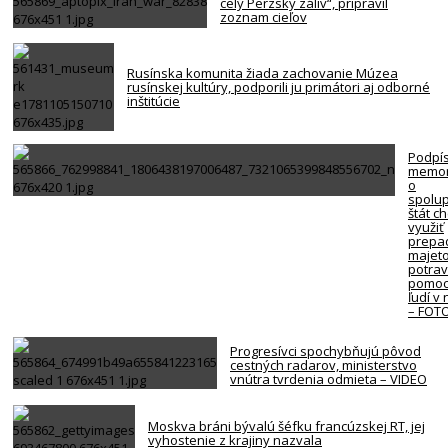
celý Perzský záliv“, pripravil
zoznam cieľov
Rusínska komunita žiada zachovanie Múzea
rusínskej kultúry, podporili ju primátori aj odborné
inštitúcie
Podpí
memo
o
spolup
štát c
využiť
prepa
majet
potra
pomoc
ľudí v
– FOT
Progresívci spochybňujú pôvod
cestných radarov, ministerstvo
vnútra tvrdenia odmieta – VIDEO
Moskva bráni bývalú šéfku francúzskej RT, jej
vyhostenie z krajiny nazvala