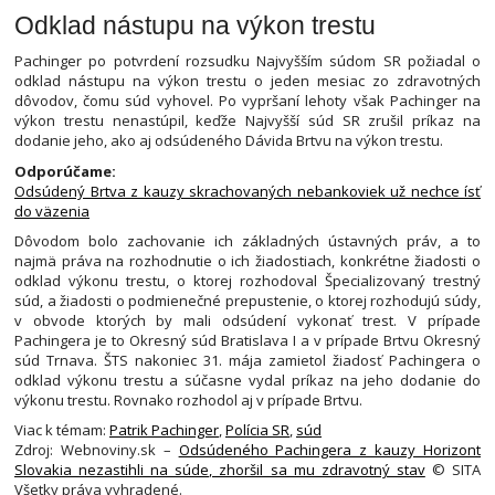
Odklad nástupu na výkon trestu
Pachinger po potvrdení rozsudku Najvyšším súdom SR požiadal o
odklad nástupu na výkon trestu o jeden mesiac zo zdravotných
dôvodov, čomu súd vyhovel. Po vypršaní lehoty však Pachinger na
výkon trestu nenastúpil, keďže Najvyšší súd SR zrušil príkaz na
dodanie jeho, ako aj odsúdeného Dávida Brtvu na výkon trestu.
Odporúčame:
Odsúdený Brtva z kauzy skrachovaných nebankoviek už nechce ísť
do väzenia
Dôvodom bolo zachovanie ich základných ústavných práv, a to
najmä práva na rozhodnutie o ich žiadostiach, konkrétne žiadosti o
odklad výkonu trestu, o ktorej rozhodoval Špecializovaný trestný
súd, a žiadosti o podmienečné prepustenie, o ktorej rozhodujú súdy,
v obvode ktorých by mali odsúdení vykonať trest. V prípade
Pachingera je to Okresný súd Bratislava I a v prípade Brtvu Okresný
súd Trnava. ŠTS nakoniec 31. mája zamietol žiadosť Pachingera o
odklad výkonu trestu a súčasne vydal príkaz na jeho dodanie do
výkonu trestu. Rovnako rozhodol aj v prípade Brtvu.
Viac k témam:
Patrik Pachinger
,
Polícia SR
,
súd
Zdroj: Webnoviny.sk –
Odsúdeného Pachingera z kauzy Horizont
Slovakia nezastihli na súde, zhoršil sa mu zdravotný stav
© SITA
Všetky práva vyhradené.