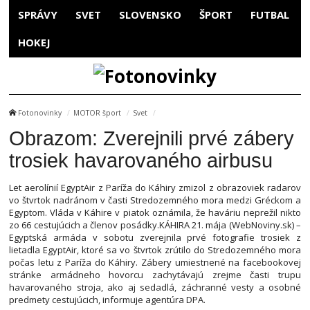
SPRÁVY
SVET
SLOVENSKO
ŠPORT
FUTBAL
HOKEJ
Fotonovinky
MOTOR šport
Svet
Obrazom: Zverejnili prvé zábery
trosiek havarovaného airbusu
Let aerolínií EgyptAir z Paríža do Káhiry zmizol z obrazoviek radarov
vo štvrtok nadránom v časti Stredozemného mora medzi Gréckom a
Egyptom. Vláda v Káhire v piatok oznámila, že haváriu neprežil nikto
zo 66 cestujúcich a členov posádky.KÁHIRA 21. mája (WebNoviny.sk) –
Egyptská armáda v sobotu zverejnila prvé fotografie trosiek z
lietadla EgyptAir, ktoré sa vo štvrtok zrútilo do Stredozemného mora
počas letu z Paríža do Káhiry. Zábery umiestnené na facebookovej
stránke armádneho hovorcu zachytávajú zrejme časti trupu
havarovaného stroja, ako aj sedadlá, záchranné vesty a osobné
predmety cestujúcich, informuje agentúra DPA.