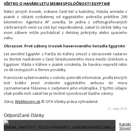
VŠETKO O HAVÁRII LETU MS804 SPOLOČNOSTI EGYPTAIR
Nález prvých trosiek, vrátane častí tiel a batožiny, hlásila armáda v
piatok z oblasti vzdialenej od egyptského pobrežia približne 290
kilometrov. Agentúra AP uviedla, že jedna z odfotografovaných
záchranných viest sa zdá byť nepoškodená, zatiaľ čo útržok látky na
inom zábere môže pochádzať z detskej prikrývky alebo spacieho
vaku.
Obrazom: Prvé zábery trosiek havarovaného lietadla EgyptAir
Let aerolínií EgyptAir z Paríža do Káhiry zmizol z obrazoviek radarov
vo štvrtok nadránom v časti Stredozemného mora medzi Gréckom a
Egyptom. Vláda v Káhire v piatok oznámila, že haváriu neprežil nikto
zo 66 cestujúcich a členov posádky.
Francúzski vyšetrovatelia v sobotu potvrdili informácie, podľa ktorých
boli krátko pred zrútením egyptského airbusu do mora
zaznamenané hlásenia o zadymení jeho vnútrajška. Z týchto údajov
však podľa nich zatiaľ nie je možné vyvodzovať žiadne závery.
Zdroj:
WebNoviny.sk
© SITA Všetky práva vyhradené.
21. mája 2016
Odporúčané články
Kandi
Slove