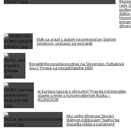
Bezpe
rady 
podpor
štátov
hovorí
preja
dôver
Vlak sa zrazil s autom na priecestí pri Starom
Smokovci, cestujúci sa nezranili
Ronaldinho posiela pozdrav na Slovensko. Futbalová
šou v Trnave sa nezadržateľne blíži!
Je Európa naozaj v ohrození? Pravda o kriminalite,
islame a mýte o konzervatívnom Rusku –
ROZHOVOR
Ako veľmi dôverujú Slováci
štátnym inštitúciám? Najhoršie
dopadla vláda a parlament