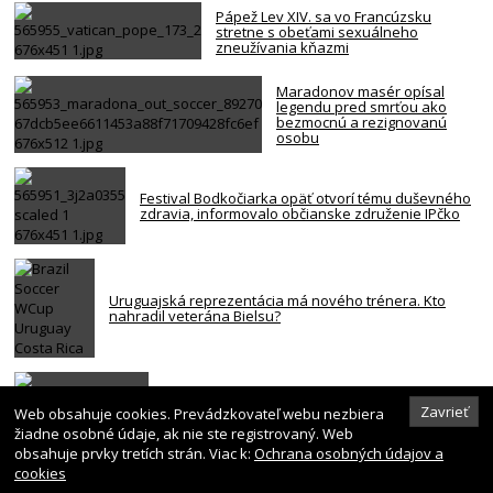
Pápež Lev XIV. sa vo Francúzsku
stretne s obeťami sexuálneho
zneužívania kňazmi
Maradonov masér opísal
legendu pred smrťou ako
bezmocnú a rezignovanú
osobu
Festival Bodkočiarka opäť otvorí tému duševného
zdravia, informovalo občianske združenie IPčko
Uruguajská reprezentácia má nového trénera. Kto
nahradil veterána Bielsu?
Uganda oplakáva futbalistu, ktorého zabili pri
lúpežnom útoku – VIDEO
Zavrieť
Web obsahuje cookies. Prevádzkovateľ webu nezbiera
žiadne osobné údaje, ak nie ste registrovaný. Web
obsahuje prvky tretích strán. Viac k:
Ochrana osobných údajov a
cookies