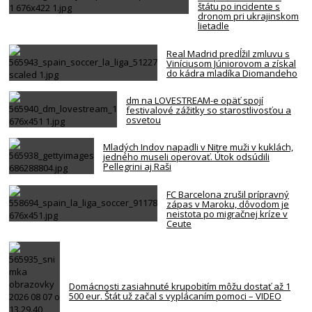
štátu po incidente s
dronom pri ukrajinskom
lietadle
Real Madrid predĺžil zmluvu s
Viníciusom Júniorovom a získal
do kádra mladíka Diomandeho
dm na LOVESTREAM-e opäť spojí
festivalové zážitky so starostlivosťou a
osvetou
Mladých Indov napadli v Nitre muži v kuklách,
jedného museli operovať. Útok odsúdili
Pellegrini aj Raši
FC Barcelona zrušil prípravný
zápas v Maroku, dôvodom je
neistota po migračnej kríze v
Ceute
Domácnosti zasiahnuté krupobitím môžu dostať až 1
500 eur. Štát už začal s vyplácaním pomoci – VIDEO