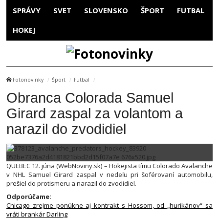
SPRÁVY
SVET
SLOVENSKO
ŠPORT
FUTBAL
HOKEJ
Fotonovinky
Šport
Futbal
Obranca Colorada Samuel
Girard zaspal za volantom a
narazil do zvodidiel
QUEBEC 12. júna (WebNoviny.sk) – Hokejista tímu Colorado Avalanche
v NHL Samuel Girard zaspal v nedeľu pri šoférovaní automobilu,
prešiel do protismeru a narazil do zvodidiel.
Odporúčame:
Chicago zrejme ponúkne aj kontrakt s Hossom, od „hurikánov“ sa
vráti brankár Darling