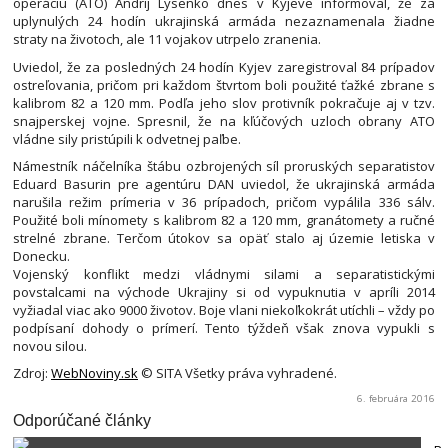
operáciu (ATO) Andrij Lysenko dnes v Kyjeve informoval, že za
uplynulých 24 hodín ukrajinská armáda nezaznamenala žiadne
straty na životoch, ale 11 vojakov utrpelo zranenia.
Uviedol, že za posledných 24 hodín Kyjev zaregistroval 84 prípadov
ostreľovania, pričom pri každom štvrtom boli použité ťažké zbrane s
kalibrom 82 a 120 mm. Podľa jeho slov protivník pokračuje aj v tzv.
snajperskej vojne. Spresnil, že na kľúčových uzloch obrany ATO
vládne sily pristúpili k odvetnej paľbe.
Námestník náčelníka štábu ozbrojených síl proruských separatistov
Eduard Basurin pre agentúru DAN uviedol, že ukrajinská armáda
narušila režim prímeria v 36 prípadoch, pričom vypálila 336 sálv.
Použité boli mínomety s kalibrom 82 a 120 mm, granátomety a ručné
strelné zbrane. Terčom útokov sa opäť stalo aj územie letiska v
Donecku.
Vojenský konflikt medzi vládnymi silami a separatistickými
povstalcami na východe Ukrajiny si od vypuknutia v apríli 2014
vyžiadal viac ako 9000 životov. Boje vlani niekoľkokrát utíchli – vždy po
podpísaní dohody o prímerí. Tento týždeň však znova vypukli s
novou silou.
Zdroj:
WebNoviny.sk
© SITA Všetky práva vyhradené.
6. februára 2016
Odporúčané články