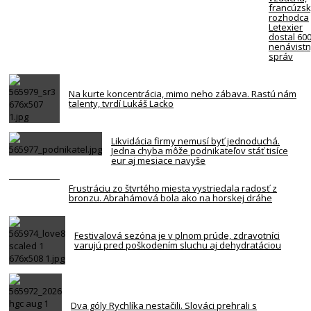
francúzs
rozhodca
Letexier
dostal 60
nenávist
správ
Na kurte koncentrácia, mimo neho zábava. Rastú nám
talenty, tvrdí Lukáš Lacko
Likvidácia firmy nemusí byť jednoduchá.
Jedna chyba môže podnikateľov stáť tisíce
eur aj mesiace navyše
Frustráciu zo štvrtého miesta vystriedala radosť z
bronzu. Abrahámová bola ako na horskej dráhe
Festivalová sezóna je v plnom prúde, zdravotníci
varujú pred poškodením sluchu aj dehydratáciou
Dva góly Rychlíka nestačili. Slováci prehrali s