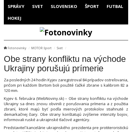
SPRÁVY
SVET
SLOVENSKO
ŠPORT
FUTBAL
HOKEJ
Fotonovinky
MOTOR šport
Svet
Obe strany konfliktu na východe
Ukrajiny porušujú prímerie
Za posledných 24 hodín Kyjev zaregistroval 84 prípadov ostreľovania,
pričom pri každom štvrtom boli použité ťažké zbrane s kalibrom 82 a
120 mm.
Kyjev 6. februára (WebNoviny.sk) – Obe strany konfliktu na východe
Ukrajiny sa dnes znovu obvinili z porušovania prímeria a z použitia
zbraní, ktoré majú byť podľa mierových protokolov stiahnuté z
demarkačnej čiary. Obe strany konštatujú zvýšenie intenzity bojov,
informovali ruské a ukrajinské tlačové agentúry.
Predstaviteľ kancelárie ukrajinského prezidenta pre protiteroristickú