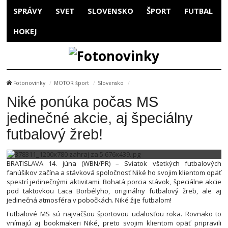
SPRÁVY
SVET
SLOVENSKO
ŠPORT
FUTBAL
HOKEJ
Fotonovinky
MOTOR šport
Slovensko
Niké ponúka počas MS
jedinečné akcie, aj špeciálny
futbalový žreb!
BRATISLAVA 14. júna (WBN/PR) – Sviatok všetkých futbalových
fanúšikov začína a stávková spoločnosť Niké ho svojim klientom opäť
spestrí jedinečnými aktivitami. Bohatá porcia stávok, špeciálne akcie
pod taktovkou Laca Borbélyho, originálny futbalový žreb, ale aj
jedinečná atmosféra v pobočkách. Niké žije futbalom!
Futbalové MS sú najväčšou športovou udalosťou roka. Rovnako to
vnímajú aj bookmakeri Niké, preto svojim klientom opäť pripravili