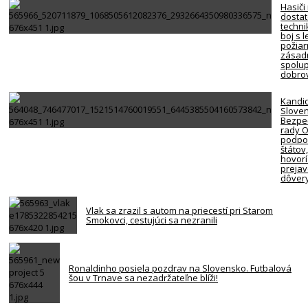
Hasiči
dosta
techni
boj s 
požiar
zásadn
spolup
dobro
Kandi
Slove
Bezpe
rady 
podpor
štátov
hovorí
preja
dôver
Vlak sa zrazil s autom na priecestí pri Starom
Smokovci, cestujúci sa nezranili
Ronaldinho posiela pozdrav na Slovensko. Futbalová
šou v Trnave sa nezadržateľne blíži!