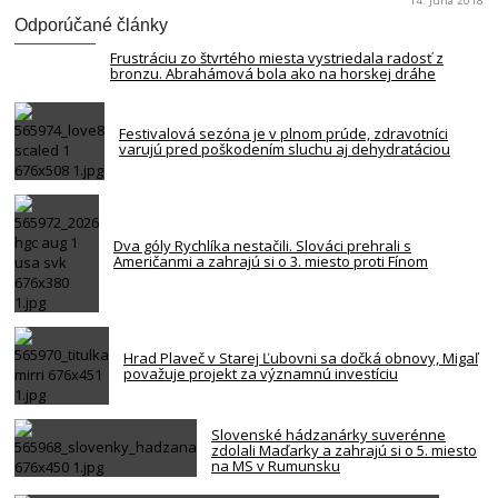
14. júna 2018
Odporúčané články
Frustráciu zo štvrtého miesta vystriedala radosť z
bronzu. Abrahámová bola ako na horskej dráhe
Festivalová sezóna je v plnom prúde, zdravotníci
varujú pred poškodením sluchu aj dehydratáciou
Dva góly Rychlíka nestačili. Slováci prehrali s
Američanmi a zahrajú si o 3. miesto proti Fínom
Hrad Plaveč v Starej Ľubovni sa dočká obnovy, Migaľ
považuje projekt za významnú investíciu
Slovenské hádzanárky suverénne
zdolali Maďarky a zahrajú si o 5. miesto
na MS v Rumunsku