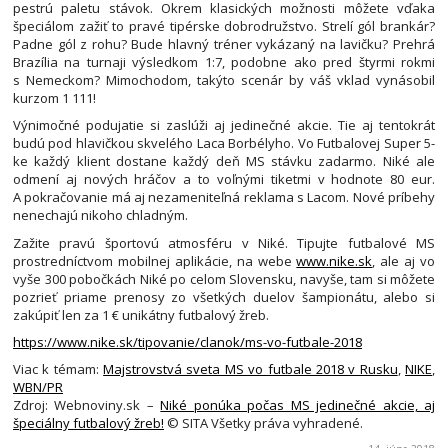
pestrú paletu stávok. Okrem klasických možnosti môžete vďaka
špeciálom zažiť to pravé tipérske dobrodružstvo. Strelí gól brankár?
Padne gól z rohu? Bude hlavný tréner vykázaný na lavičku? Prehrá
Brazília na turnaji výsledkom 1:7, podobne ako pred štyrmi rokmi
s Nemeckom? Mimochodom, takýto scenár by váš vklad vynásobil
kurzom 1 111!
Výnimočné podujatie si zaslúži aj jedinečné akcie. Tie aj tentokrát
budú pod hlavičkou skvelého Laca Borbélyho. Vo Futbalovej Super 5-
ke každý klient dostane každý deň MS stávku zadarmo. Niké ale
odmení aj nových hráčov a to voľnými tiketmi v hodnote 80 eur.
A pokračovanie má aj nezameniteľná reklama s Lacom. Nové príbehy
nenechajú nikoho chladným.
Zažite pravú športovú atmosféru v Niké. Tipujte futbalové MS
prostredníctvom mobilnej aplikácie, na webe
www.nike.sk
, ale aj vo
vyše 300 pobočkách Niké po celom Slovensku, navyše, tam si môžete
pozrieť priame prenosy zo všetkých duelov šampionátu, alebo si
zakúpiť len za 1 € unikátny futbalový žreb.
https://www.nike.sk/tipovanie/clanok/ms-vo-futbale-2018
Viac k témam:
Majstrovstvá sveta MS vo futbale 2018 v Rusku
,
NIKE
,
WBN/PR
Zdroj: Webnoviny.sk –
Niké ponúka počas MS jedinečné akcie, aj
špeciálny futbalový žreb!
© SITA Všetky práva vyhradené.