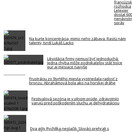
francúzs
rozhodca
Letexier
dostal 60
nenávist
správ
Na kurte koncentrácia, mimo neho zábava. Rastú nám
talenty, tvrdí Lukáš Lacko
Likvidácia firmy nemusí byť jednoduchá.
Jedna chyba môže podnikateľov stáť tisíce
eur aj mesiace navyše
Frustráciu zo štvrtého miesta vystriedala radosť z
bronzu. Abrahámová bola ako na horskej dráhe
Festivalová sezóna je v plnom prúde, zdravotníci
varujú pred poškodením sluchu aj dehydratáciou
Dva góly Rychlíka nestačili. Slováci prehrali s