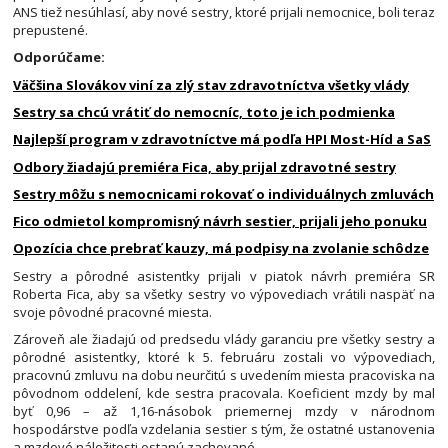
ANS tiež nesúhlasí, aby nové sestry, ktoré prijali nemocnice, boli teraz
prepustené.
Odporúčame:
Väčšina Slovákov viní za zlý stav zdravotníctva všetky vlády
Sestry sa chcú vrátiť do nemocníc, toto je ich podmienka
Najlepší program v zdravotníctve má podľa HPI Most-Híd a SaS
Odbory žiadajú premiéra Fica, aby prijal zdravotné sestry
Sestry môžu s nemocnicami rokovať o individuálnych zmluvách
Fico odmietol kompromisný návrh sestier, prijali jeho ponuku
Opozícia chce prebrať kauzy, má podpisy na zvolanie schôdze
Sestry a pôrodné asistentky prijali v piatok návrh premiéra SR
Roberta Fica, aby sa všetky sestry vo výpovediach vrátili naspäť na
svoje pôvodné pracovné miesta.
Zároveň ale žiadajú od predsedu vlády garanciu pre všetky sestry a
pôrodné asistentky, ktoré k 5. februáru zostali vo výpovediach,
pracovnú zmluvu na dobu neurčitú s uvedením miesta pracoviska na
pôvodnom oddelení, kde sestra pracovala. Koeficient mzdy by mal
byť 0,96 – až 1,16-násobok priemernej mzdy v národnom
hospodárstve podľa vzdelania sestier s tým, že ostatné ustanovenia
a mzdové náležitosti ostanú zachované.