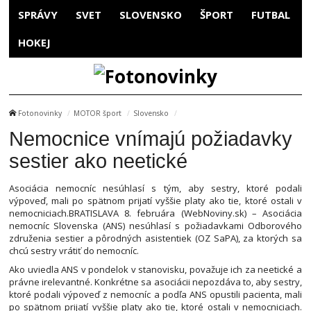
SPRÁVY
SVET
SLOVENSKO
ŠPORT
FUTBAL
HOKEJ
Fotonovinky
MOTOR šport
Slovensko
Nemocnice vnímajú požiadavky
sestier ako neetické
Asociácia nemocníc nesúhlasí s tým, aby sestry, ktoré podali
výpoveď, mali po spätnom prijatí vyššie platy ako tie, ktoré ostali v
nemocniciach.BRATISLAVA 8. februára (WebNoviny.sk) – Asociácia
nemocníc Slovenska (ANS) nesúhlasí s požiadavkami Odborového
združenia sestier a pôrodných asistentiek (OZ SaPA), za ktorých sa
chcú sestry vrátiť do nemocníc.
Ako uviedla ANS v pondelok v stanovisku, považuje ich za neetické a
právne irelevantné. Konkrétne sa asociácii nepozdáva to, aby sestry,
ktoré podali výpoveď z nemocníc a podľa ANS opustili pacienta, mali
po spätnom prijatí vyššie platy ako tie, ktoré ostali v nemocniciach.