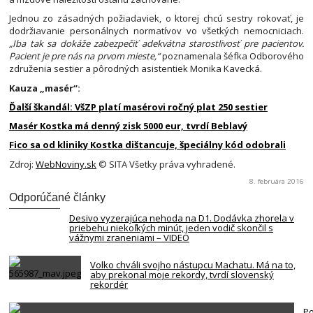
Jednou zo zásadných požiadaviek, o ktorej chcú sestry rokovať, je
dodržiavanie personálnych normatívov vo všetkých nemocniciach.
„Iba tak sa dokáže zabezpečiť adekvátna starostlivosť pre pacientov.
Pacient je pre nás na prvom mieste,“
poznamenala šéfka Odborového
združenia sestier a pôrodných asistentiek Monika Kavecká.
Kauza „masér“:
Ďalší škandál: VšZP platí masérovi ročný plat 250 sestier
Masér Kostka má denný zisk 5000 eur, tvrdí Beblavý
Fico sa od kliniky Kostka dištancuje, špeciálny kód odobrali
Zdroj:
WebNoviny.sk
© SITA Všetky práva vyhradené.
8. februára 2016
Odporúčané články
Desivo vyzerajúca nehoda na D1. Dodávka zhorela v
priebehu niekoľkých minút, jeden vodič skončil s
vážnymi zraneniami – VIDEO
Volko chváli svojho nástupcu Machatu. Má na to,
aby prekonal moje rekordy, tvrdí slovenský
rekordér
Po