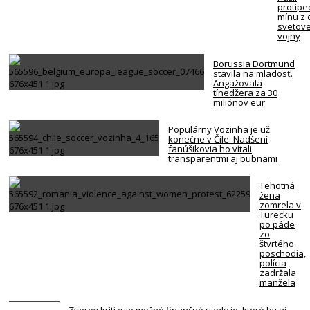
protipe
mínu z 
svetove
vojny
Borussia Dortmund
stavila na mladosť.
Angažovala
tínedžera za 30
miliónov eur
Populárny Vozinha je už
konečne v Čile. Nadšení
fanúšikovia ho vítali
transparentmi aj bubnami
Tehotná
žena
zomrela v
Turecku
po páde
zo
štvrtého
poschodia,
polícia
zadržala
manžela
Zverev kritizuje možné finančné sankcie, ktoré by aj