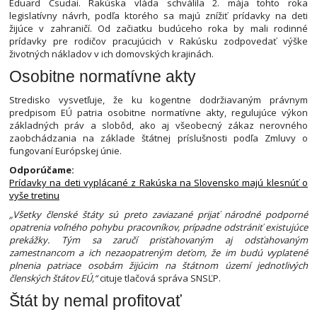
Eduard Csudai. Rakúska vláda schválila 2. mája tohto roka
legislatívny návrh, podľa ktorého sa majú znížiť prídavky na deti
žijúce v zahraničí. Od začiatku budúceho roka by mali rodinné
prídavky pre rodičov pracujúcich v Rakúsku zodpovedať výške
životných nákladov v ich domovských krajinách.
Osobitne normatívne akty
Stredisko vysvetľuje, že ku kogentne dodržiavaným právnym
predpisom EÚ patria osobitne normatívne akty, regulujúce výkon
základných práv a slobôd, ako aj všeobecný zákaz nerovného
zaobchádzania na základe štátnej príslušnosti podľa Zmluvy o
fungovaní Európskej únie.
Odporúčame:
Prídavky na deti vyplácané z Rakúska na Slovensko majú klesnúť o
vyše tretinu
„Všetky členské štáty sú preto zaviazané prijať národné podporné
opatrenia voľného pohybu pracovníkov, prípadne odstrániť existujúce
prekážky. Tým sa zaručí prisťahovaným aj odsťahovaným
zamestnancom a ich nezaopatreným deťom, že im budú vyplatené
plnenia patriace osobám žijúcim na štátnom území jednotlivých
členských štátov EÚ,“
cituje tlačová správa SNSĽP.
Štát by nemal profitovať