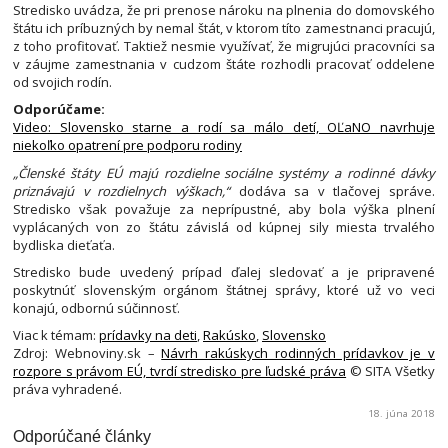
Stredisko uvádza, že pri prenose nároku na plnenia do domovského
štátu ich príbuzných by nemal štát, v ktorom títo zamestnanci pracujú,
z toho profitovať. Taktiež nesmie využívať, že migrujúci pracovníci sa
v záujme zamestnania v cudzom štáte rozhodli pracovať oddelene
od svojich rodín.
Odporúčame:
Video: Slovensko starne a rodí sa málo detí, OĽaNO navrhuje
niekoľko opatrení pre podporu rodiny
„Členské štáty EÚ majú rozdielne sociálne systémy a rodinné dávky
priznávajú v rozdielnych výškach,“
dodáva sa v tlačovej správe.
Stredisko však považuje za neprípustné, aby bola výška plnení
vyplácaných von zo štátu závislá od kúpnej sily miesta trvalého
bydliska dieťaťa.
Stredisko bude uvedený prípad ďalej sledovať a je pripravené
poskytnúť slovenským orgánom štátnej správy, ktoré už vo veci
konajú, odbornú súčinnosť.
Viac k témam:
prídavky na deti
,
Rakúsko
,
Slovensko
Zdroj: Webnoviny.sk –
Návrh rakúskych rodinných prídavkov je v
rozpore s právom EÚ, tvrdí stredisko pre ľudské práva
© SITA Všetky
práva vyhradené.
18. júna 2018
Odporúčané články