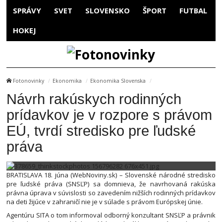
SPRÁVY
SVET
SLOVENSKO
ŠPORT
FUTBAL
HOKEJ
Fotonovinky
Ekonomika
Ekonomika Slovenska
Návrh rakúskych rodinných
prídavkov je v rozpore s právom
EÚ, tvrdí stredisko pre ľudské
práva
BRATISLAVA 18. júna (WebNoviny.sk) – Slovenské národné stredisko
pre ľudské práva (SNSĽP) sa domnieva, že navrhovaná rakúska
právna úprava v súvislosti so zavedením nižších rodinných prídavkov
na deti žijúce v zahraničí nie je v súlade s právom Európskej únie.
Agentúru SITA o tom informoval odborný konzultant SNSĽP a právnik