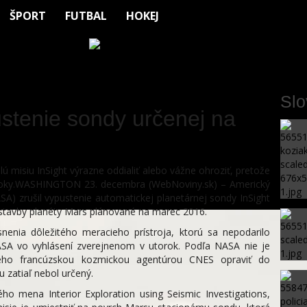
ŠPORT
FUTBAL
HOKEJ
Sl
stenie sondy určenej na
 misiu InSight výrazne oddialiť alebo vážne ohroziť, pretože
 roky.WASHINGTON 23. decembra (WebNoviny.sk) – Americký
SA) zrušil vypustenie automatickej planetárnej sondy InSight
 stavby planéty Mars plánované na marec 2016.
nia dôležitého meracieho prístroja, ktorú sa nepodarilo
NASA vo vyhlásení zverejnenom v utorok. Podľa NASA nie je
ého francúzskou kozmickou agentúrou CNES opraviť do
 zatiaľ nebol určený.
o mena Interior Exploration using Seismic Investigations,