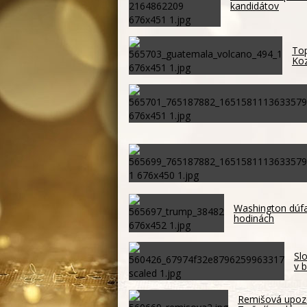
kandidátov
Top
Koz
Washington dúfa
hodinách
Sl
v 
Remišová upozo