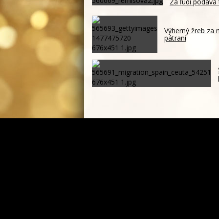
Za ľudí podáva
Výherný žreb za 
pátraní