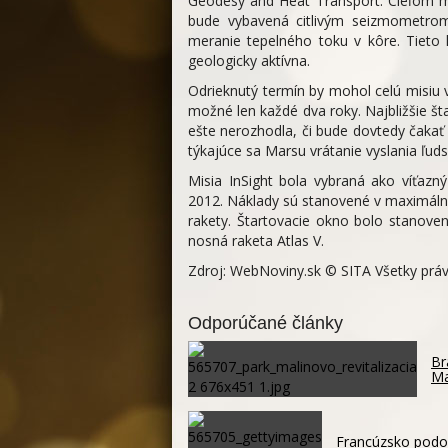
Geodesy and Heat Transport. Cieľom mi
bude vybavená citlivým seizmometr
meranie tepelného toku v kôre. Tieto h
geologicky aktívna.
Odrieknutý termín by mohol celú misiu v
možné len každé dva roky. Najbližšie št
ešte nerozhodla, či bude dovtedy čaka
týkajúce sa Marsu vrátanie vyslania ľu
Misia InSight bola vybraná ako víťaz
2012. Náklady sú stanovené v maximálne
rakety. Štartovacie okno bolo stanov
nosná raketa Atlas V.
Zdroj: WebNoviny.sk © SITA Všetky prá
Odporúčané články
Br
Ma
Francúzsko podoz