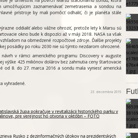
sie je umiestniť na povrch Marsu stacionárnu sondu, ktorá
om umožňujúcim zaznamenávať zemetrasenia a sondou na
lavné prístroje by mali pomôcť odhaliť, či je planéta stále
ýrazne oddialiť alebo vážne ohroziť, pretože lety k Marsu sú
artovacie okno bude k dispozíci až v máji 2018. NASA sa však
ť vzhľadom na obmedzené rozpočtové zdroje. Ďalšie projekty
dskej posádky po roku 2030 nie sú týmto nezdarom ohrozené.
ný návrh v rámci amerického programu Discovery v auguste
j výške 425 miliónov dolárov bez zahrnutia ceny štartovacie
ené od 8. do 27. marca 2016 a sondu mala vyniesť americká
va vyhradené.
Fut
23. decembra 2015
atislavská župa pokračuje v revitalizácii historického parku v
linove, pre verejnosť ho otvoria v októbri – FOTO
rieva Rusko z dezinformačných útokov na prezidentských