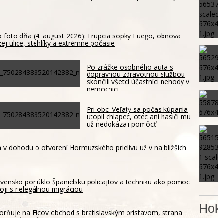
 foto dňa (4. august 2026): Erupcia sopky Fuego, obnova
ej ulice, stehlíky a extrémne počasie
Po zrážke osobného auta s
dopravnou zdravotnou službou
skončili všetci účastníci nehody v
nemocnici
Pri obci Veľaty sa počas kúpania
utopil chlapec, otec ani hasiči mu
už nedokázali pomôcť
 v dohodu o otvorení Hormuzského prielivu už v najbližších
ovensko ponúklo Španielsku policajtov a techniku ako pomoc
boji s nelegálnou migráciou
Hok
rňuje na Ficov obchod s bratislavským prístavom, strana